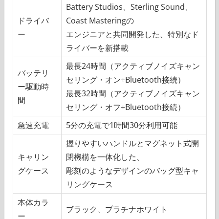
Battery Studios、Sterling Sound、
ドライバ
Coast Masteringの
ー
エンジニアと共同開発した、特別なド
ライバーを新搭載
最長24時間（アクティブノイズキャン
バッテリ
セリング・オン+Bluetooth接続）
ー駆動時
最長32時間（アクティブノイズキャン
間
セリング・オフ+Bluetooth接続）
急速充電
5分の充電で1時間30分利用可能
握りやすいハンドルとマグネット式開
キャリン
閉機構を一体化した、
グケース
彫刻のようなデザインのバッグ型キャ
リングケース
本体カラ
ブラック、プラチナホワイト
ー