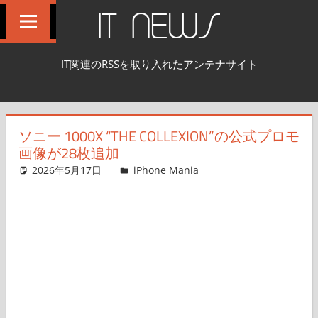
コ
IT NEWS
ン
テ
IT関連のRSSを取り入れたアンテナサイト
ン
ツ
へ
ソニー 1000X “THE COLLEXION”の公式プロモ
ス
画像が28枚追加
キ
2026年5月17日
FT729
iPhone Mania
コメントを残す
ッ
プ