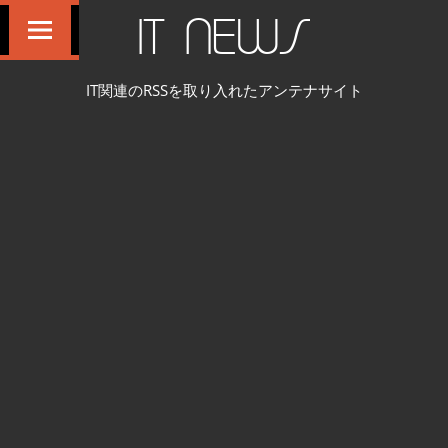
コ
IT NEWS
ン
テ
IT関連のRSSを取り入れたアンテナサイト
ン
ツ
へ
ス
キ
ッ
プ