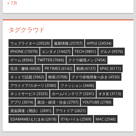
« 7月
タグクラウド
ウェブライター
(29529)
最新情報
(25707)
APPLE
(24534)
IPHONE
(15079)
エンタメ
(14427)
TECH
(9801)
グルメ
(9576)
ゲーム
(8566)
TWITTER
(7666)
クドウ秘境メシ
(7454)
生活・趣味
(6828)
PR TIMES
(6142)
動画
(6137)
6PAC
(6111)
ネットで話題
(5962)
映画
(5708)
クドウ@地球食べ歩き
(4530)
アウトドア/スポーツ
(3580)
ファッション
(3446)
ネットサービス
(3325)
ホーム/インテリア
(3241)
オタ女
(3113)
アプリ
(3074)
政治・経済・社会
(2797)
YOUTUBE
(2788)
資金調達（用語）
(2691)
アウトドア
(2621)
EDAMAME/えだまめ
(2618)
IT/モバイル
(2569)
MAC
(2548)