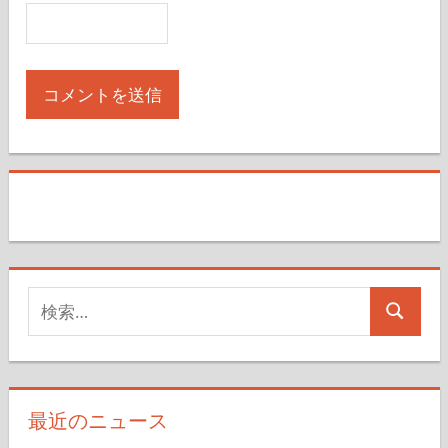
検
検
索
索
対
象:
最近のニュース