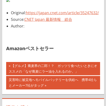
Original:
https://japan.cnet.com/article/35247632/
Source:
CNET Japan 最新情報 総合
Author:
Amazonベストセラー
投
前
【グルメ】蕎麦界の二郎！？ ガッツリ食べたいときにオ
の
ススメの「なぜ蕎麦にラー油を入れるのか。」
稿
記
次
災害時に被災地へモバイルバッテリーを供給へ 携帯4社ら
ナ
事:
の
とメーカー7社がタッグ
記
ビ
事:
ゲ