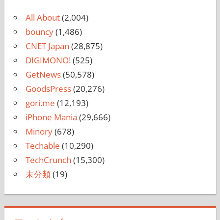
All About
(2,004)
bouncy
(1,486)
CNET Japan
(28,875)
DIGIMONO!
(525)
GetNews
(50,578)
GoodsPress
(20,276)
gori.me
(12,193)
iPhone Mania
(29,666)
Minory
(678)
Techable
(10,290)
TechCrunch
(15,300)
未分類
(19)