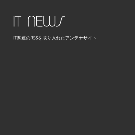
コ
ン
IT NEWS
テ
ン
IT関連のRSSを取り入れたアンテナサイト
ツ
へ
ス
キ
ッ
プ