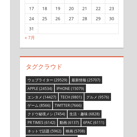
17
18
19
20
21
22
23
24
25
26
27
28
29
30
31
« 7月
タグクラウド
ウェブライター
(29529)
最新情報
(25707)
APPLE
(24534)
IPHONE
(15079)
エンタメ
(14427)
TECH
(9801)
グルメ
(9576)
ゲーム
(8566)
TWITTER
(7666)
クドウ秘境メシ
(7454)
生活・趣味
(6828)
PR TIMES
(6142)
動画
(6137)
6PAC
(6111)
ネットで話題
(5962)
映画
(5708)