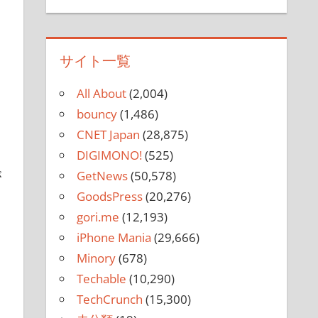
サイト一覧
All About
(2,004)
bouncy
(1,486)
CNET Japan
(28,875)
DIGIMONO!
(525)
GetNews
(50,578)
が
GoodsPress
(20,276)
gori.me
(12,193)
iPhone Mania
(29,666)
Minory
(678)
Techable
(10,290)
TechCrunch
(15,300)