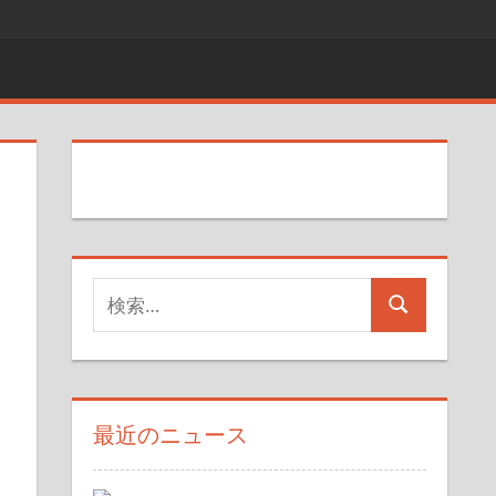
い
検
検
索
索
対
象:
最近のニュース