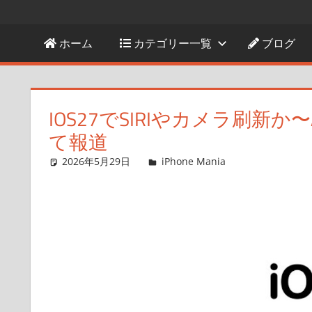
ホーム
カテゴリー一覧
ブログ
IOS27でSIRIやカメラ刷新
て報道
2026年5月29日
FT729
iPhone Mania
コメントを