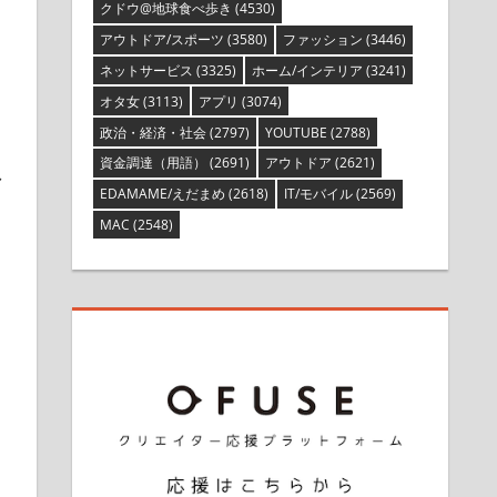
クドウ@地球食べ歩き
(4530)
アウトドア/スポーツ
(3580)
ファッション
(3446)
ネットサービス
(3325)
ホーム/インテリア
(3241)
オタ女
(3113)
アプリ
(3074)
政治・経済・社会
(2797)
YOUTUBE
(2788)
資金調達（用語）
(2691)
アウトドア
(2621)
し
EDAMAME/えだまめ
(2618)
IT/モバイル
(2569)
MAC
(2548)