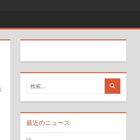
検
ま
検
索
索
対
象:
最近のニュース
こ