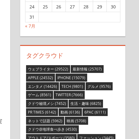
24
25
26
27
28
29
30
31
« 7月
タグクラウド
ウェブライター
(29522)
最新情報
(25707)
APPLE
(24532)
IPHONE
(15079)
エンタメ
(14426)
TECH
(9801)
グルメ
(9576)
ゲーム
(8561)
TWITTER
(7666)
クドウ秘境メシ
(7452)
生活・趣味
(6825)
PR TIMES
(6142)
動画
(6136)
6PAC
(6111)
実
ネットで話題
(5962)
映画
(5708)
クドウ@地球食べ歩き
(4530)
アウトドア/スポーツ
(3580)
ファッション
(3445)