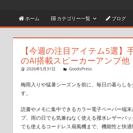
ホーム
カテゴリー一覧
ブログ
【今週の注目アイテム5選】手書
のAI搭載スピーカーアンプ他
2026年5月31日
GoodsPress Web
GoodsPress
コメントを残
梅雨入りや猛暑シーズンを前に、毎日の暮らしを
す。
読書やメモに集中できるカラー電子ペーパー端末
プ、雨の日でも気兼ねなく使える撥水レザーバッ
でも使えるコードレス扇風機まで、機能性と快適