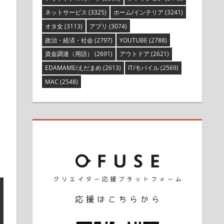
ネットサービス
(3325)
ホーム/インテリア
(3241)
オタ女
(3113)
アプリ
(3074)
政治・経済・社会
(2797)
YOUTUBE
(2788)
資金調達（用語）
(2691)
アウトドア
(2621)
く
EDAMAME/えだまめ
(2613)
IT/モバイル
(2569)
MAC
(2548)