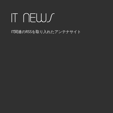
コ
ン
IT NEWS
テ
ン
IT関連のRSSを取り入れたアンテナサイト
ツ
へ
ス
キ
ッ
プ