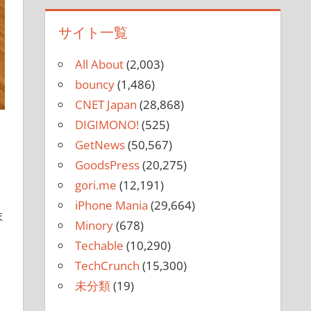
サイト一覧
All About
(2,003)
bouncy
(1,486)
CNET Japan
(28,868)
DIGIMONO!
(525)
GetNews
(50,567)
GoodsPress
(20,275)
gori.me
(12,191)
iPhone Mania
(29,664)
ま
Minory
(678)
Techable
(10,290)
TechCrunch
(15,300)
未分類
(19)