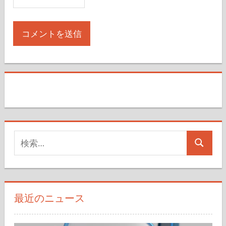
検
検
索
索
対
象:
最近のニュース