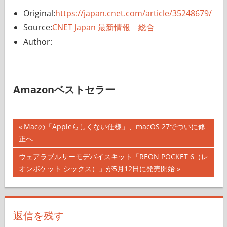
Original:
https://japan.cnet.com/article/35248679/
Source:
CNET Japan 最新情報 総合
Author:
Amazonベストセラー
投
前
Macの「Appleらしくない仕様」、macOS 27でついに修
の
正へ
稿
記
次
ウェアラブルサーモデバイスキット「REON POCKET 6（レ
ナ
事:
の
オンポケット シックス）」が5月12日に発売開始
記
ビ
事:
ゲ
返信を残す
ー