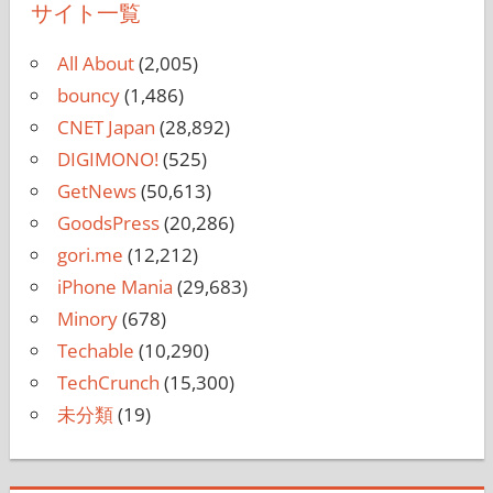
サイト一覧
All About
(2,005)
bouncy
(1,486)
CNET Japan
(28,892)
DIGIMONO!
(525)
GetNews
(50,613)
GoodsPress
(20,286)
gori.me
(12,212)
iPhone Mania
(29,683)
Minory
(678)
Techable
(10,290)
TechCrunch
(15,300)
未分類
(19)