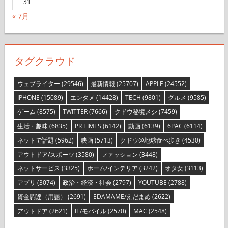
31
« 7月
タグクラウド
ウェブライター
(29546)
最新情報
(25707)
APPLE
(24552)
IPHONE
(15089)
エンタメ
(14428)
TECH
(9801)
グルメ
(9585)
ゲーム
(8575)
TWITTER
(7666)
クドウ秘境メシ
(7459)
生活・趣味
(6835)
PR TIMES
(6142)
動画
(6139)
6PAC
(6114)
ネットで話題
(5962)
映画
(5713)
クドウ@地球食べ歩き
(4530)
アウトドア/スポーツ
(3580)
ファッション
(3448)
ネットサービス
(3325)
ホーム/インテリア
(3242)
オタ女
(3113)
アプリ
(3074)
政治・経済・社会
(2797)
YOUTUBE
(2788)
資金調達（用語）
(2691)
EDAMAME/えだまめ
(2622)
アウトドア
(2621)
IT/モバイル
(2570)
MAC
(2548)