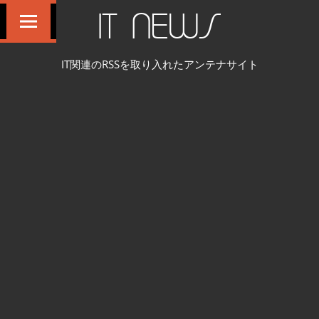
コ
IT NEWS
ン
テ
IT関連のRSSを取り入れたアンテナサイト
ン
ツ
へ
ス
キ
ッ
プ