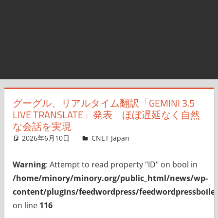
グーグル、リアルタイム翻訳「GEMINI 3.5
LIVE TRANSLATE」発表 ほぼ遅延なく自然
な会話を実現
2026年6月10日
CNET Japan
コメントを残す
Warning
: Attempt to read property "ID" on bool in
/home/minory/minory.org/public_html/news/wp-
content/plugins/feedwordpress/feedwordpressboiler
on line
116