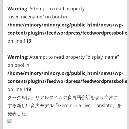
Warning
: Attempt to read property
"user_nicename" on bool in
/home/minory/minory.org/public_html/news/wp-
content/plugins/feedwordpress/feedwordpressboiler
on line
116
Warning
: Attempt to read property "display_name"
on bool in
/home/minory/minory.org/public_html/news/wp-
content/plugins/feedwordpress/feedwordpressboiler
on line
119
グーグルは、リアルタイムの多言語会話をより自然に
する新しい音声モデル「Gemini 3.5 Live Translate」を
発表した。