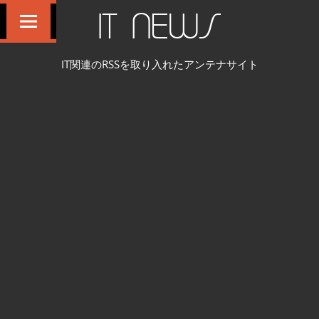
コ
IT NEWS
ン
テ
IT関連のRSSを取り入れたアンテナサイト
ン
ツ
へ
ス
キ
ッ
プ