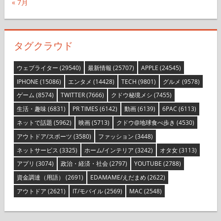
« 7月
タグクラウド
ウェブライター
(29540)
最新情報
(25707)
APPLE
(24545)
IPHONE
(15086)
エンタメ
(14428)
TECH
(9801)
グルメ
(9578)
ゲーム
(8574)
TWITTER
(7666)
クドウ秘境メシ
(7455)
生活・趣味
(6831)
PR TIMES
(6142)
動画
(6139)
6PAC
(6113)
ネットで話題
(5962)
映画
(5713)
クドウ@地球食べ歩き
(4530)
アウトドア/スポーツ
(3580)
ファッション
(3448)
ネットサービス
(3325)
ホーム/インテリア
(3242)
オタ女
(3113)
アプリ
(3074)
政治・経済・社会
(2797)
YOUTUBE
(2788)
資金調達（用語）
(2691)
EDAMAME/えだまめ
(2622)
アウトドア
(2621)
IT/モバイル
(2569)
MAC
(2548)