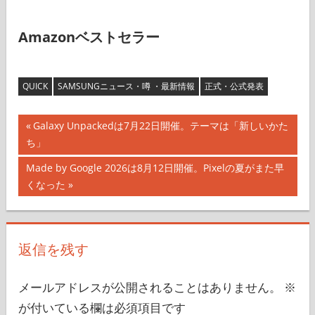
Amazonベストセラー
QUICK
SAMSUNGニュース・噂 ・最新情報
正式・公式発表
投
前
Galaxy Unpackedは7月22日開催。テーマは「新しいかた
の
ち」
稿
記
次
Made by Google 2026は8月12日開催。Pixelの夏がまた早
ナ
事:
の
くなった
記
ビ
事:
ゲ
返信を残す
ー
シ
メールアドレスが公開されることはありません。
※
が付いている欄は必須項目です