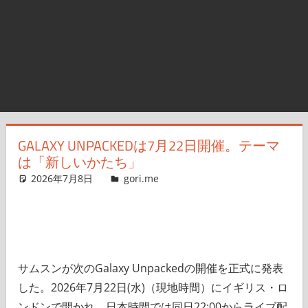
GALAXY UNPACKEDは7月22日開催。テーマ
は「新しいかたち」
2026年7月8日
g.O.R.i
gori.me
コメントを残す
サムスンが次のGalaxy Unpackedの開催を正式に発表
した。2026年7月22日(水)（現地時間）にイギリス・ロ
ンドンで開かれ、日本時間では同日22:00からライブ配