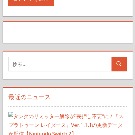
検
検
索
索
対
象:
最近のニュース