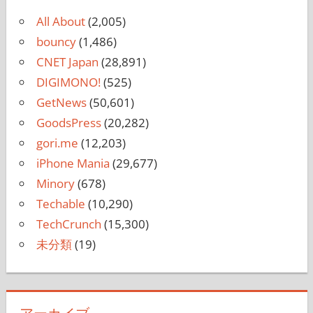
All About
(2,005)
bouncy
(1,486)
CNET Japan
(28,891)
DIGIMONO!
(525)
GetNews
(50,601)
GoodsPress
(20,282)
gori.me
(12,203)
iPhone Mania
(29,677)
Minory
(678)
Techable
(10,290)
TechCrunch
(15,300)
未分類
(19)