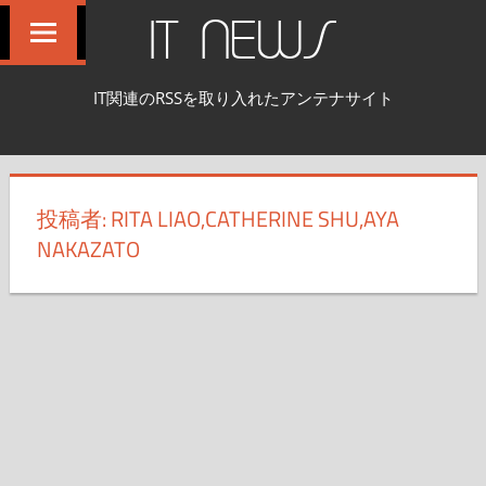
コ
IT NEWS
ン
テ
IT関連のRSSを取り入れたアンテナサイト
ン
ツ
へ
ス
投稿者:
RITA LIAO,CATHERINE SHU,AYA
キ
NAKAZATO
ッ
プ