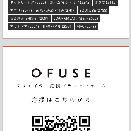
ネットサービス
(3325)
ホーム/インテリア
(3242)
オタ女
(3113)
アプリ
(3074)
政治・経済・社会
(2797)
YOUTUBE
(2788)
資金調達（用語）
(2691)
EDAMAME/えだまめ
(2622)
アウトドア
(2621)
IT/モバイル
(2569)
MAC
(2548)