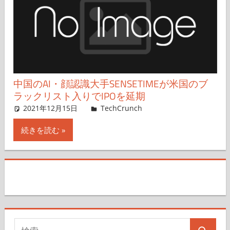
中国のAI・顔認識大手SENSETIMEが米国のブ
ラックリスト入りでIPOを延期
2021年12月15日
Rita Liao,Catherine Shu,Aya
TechCrunch
コメントを残す
Nakazato
続きを読む
検