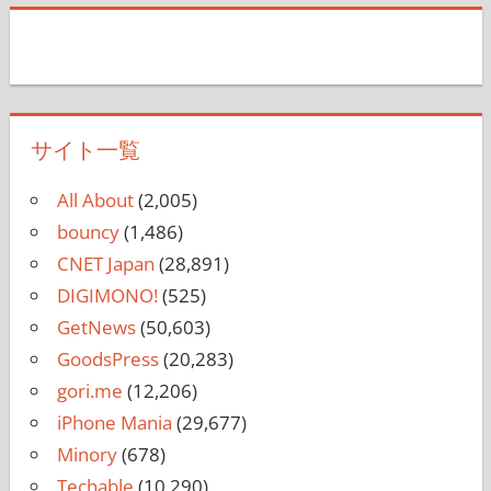
サイト一覧
All About
(2,005)
bouncy
(1,486)
CNET Japan
(28,891)
DIGIMONO!
(525)
GetNews
(50,603)
GoodsPress
(20,283)
gori.me
(12,206)
iPhone Mania
(29,677)
Minory
(678)
Techable
(10,290)