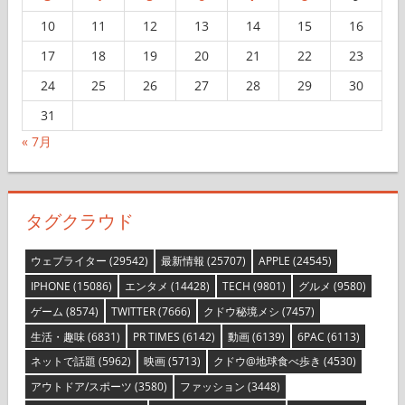
10
11
12
13
14
15
16
17
18
19
20
21
22
23
24
25
26
27
28
29
30
31
« 7月
タグクラウド
ウェブライター
(29542)
最新情報
(25707)
APPLE
(24545)
IPHONE
(15086)
エンタメ
(14428)
TECH
(9801)
グルメ
(9580)
ゲーム
(8574)
TWITTER
(7666)
クドウ秘境メシ
(7457)
生活・趣味
(6831)
PR TIMES
(6142)
動画
(6139)
6PAC
(6113)
ネットで話題
(5962)
映画
(5713)
クドウ@地球食べ歩き
(4530)
アウトドア/スポーツ
(3580)
ファッション
(3448)