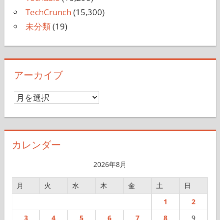
TechCrunch
(15,300)
未分類
(19)
アーカイブ
ア
ー
カ
イ
カレンダー
ブ
2026年8月
月
火
水
木
金
土
日
1
2
3
4
5
6
7
8
9