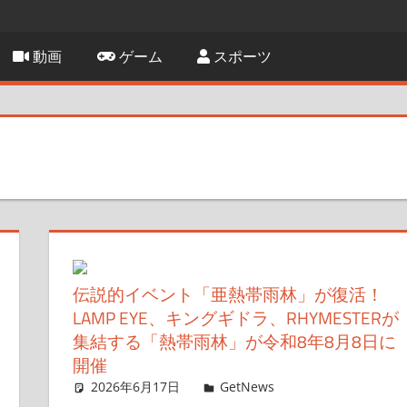
動画
ゲーム
スポーツ
伝説的イベント「亜熱帯雨林」が復活！
LAMP EYE、キングギドラ、RHYMESTERが
集結する「熱帯雨林」が令和8年8月8日に
開催
2026年6月17日
ガジェ通ウェブライター
GetNews
コメントを残す