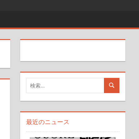
検
検
索
索
対
象:
最近のニュース