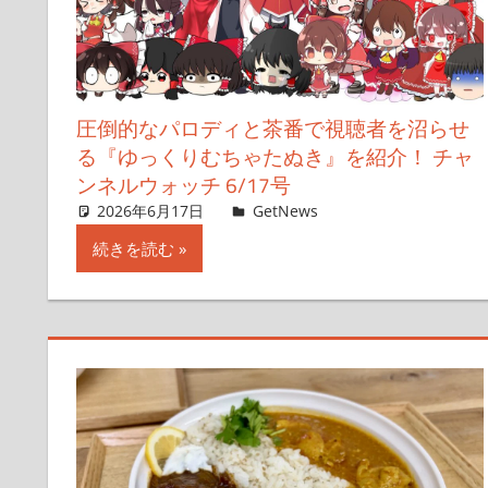
圧倒的なパロディと茶番で視聴者を沼らせ
る『ゆっくりむちゃたぬき』を紹介！ チャ
ンネルウォッチ 6/17号
2026年6月17日
ガジェクリ
GetNews
コメントを残す
続きを読む