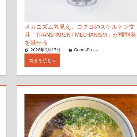
メカニズム丸見え。コクヨのスケルトン文
具「TRANSPARENT MECHANISM」が機能美
を魅せる
2026年6月17日
GoodsPress Web
GoodsPress
コメントを残
続きを読む