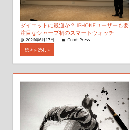
ダイエットに最適か？ IPHONEユーザーも要
注目なシャープ初のスマートウォッチ
2026年6月17日
GoodsPress Web
GoodsPress
コメントを残
続きを読む