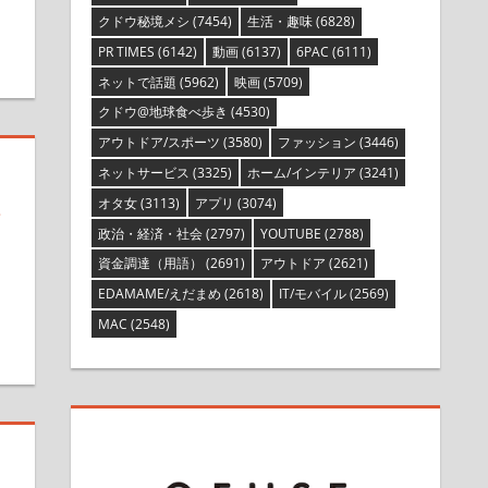
クドウ秘境メシ
(7454)
生活・趣味
(6828)
PR TIMES
(6142)
動画
(6137)
6PAC
(6111)
ネットで話題
(5962)
映画
(5709)
クドウ@地球食べ歩き
(4530)
アウトドア/スポーツ
(3580)
ファッション
(3446)
ネットサービス
(3325)
ホーム/インテリア
(3241)
オタ女
(3113)
アプリ
(3074)
海
政治・経済・社会
(2797)
YOUTUBE
(2788)
資金調達（用語）
(2691)
アウトドア
(2621)
EDAMAME/えだまめ
(2618)
IT/モバイル
(2569)
MAC
(2548)