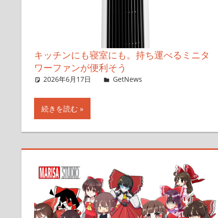
キッチンにも寝室にも。持ち運べるミニタ
ワーファンが便利そう
2026年6月17日
ガジェ通セール情報班
GetNews
コメントを残す
続きを読む