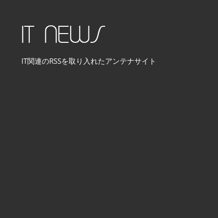
コ
ン
IT NEWS
テ
ン
IT関連のRSSを取り入れたアンテナサイト
ツ
へ
ス
キ
ッ
プ