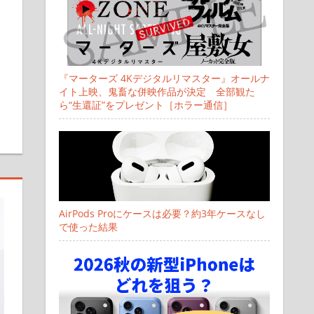
『マーターズ 4Kデジタルリマスター』オールナ
イト上映、鬼畜な併映作品が決定 全部観た
ら“生還証”をプレゼント［ホラー通信］
AirPods Proにケースは必要？約3年ケースなし
で使った結果