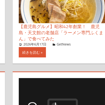
【鹿児島グルメ】昭和42年創業！ 鹿児
島・天文館の老舗店「ラーメン専門ふくま
ん」で食べてみた
2026年6月17日
Taka
GetNews
コメントを残す
続きを読む