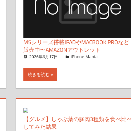
M5シリーズ搭載IPADやMACBOOK PROなど
販売中〜AMAZONアウトレット
2026年6月17日
FT729
iPhone Mania
コメントを
続きを読む
【グルメ】しゃぶ葉の豚肉3種類を食べ比
してみた結果