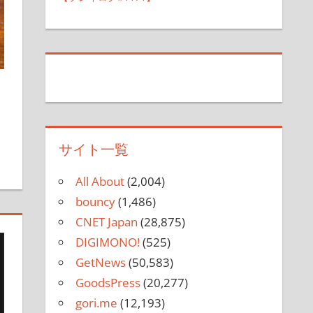
サイト一覧
All About
(2,004)
bouncy
(1,486)
CNET Japan
(28,875)
DIGIMONO!
(525)
GetNews
(50,583)
GoodsPress
(20,277)
gori.me
(12,193)