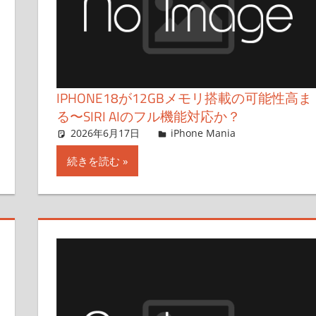
IPHONE18が12GBメモリ搭載の可能性高ま
る〜SIRI AIのフル機能対応か？
2026年6月17日
FT729
iPhone Mania
コメントを
続きを読む