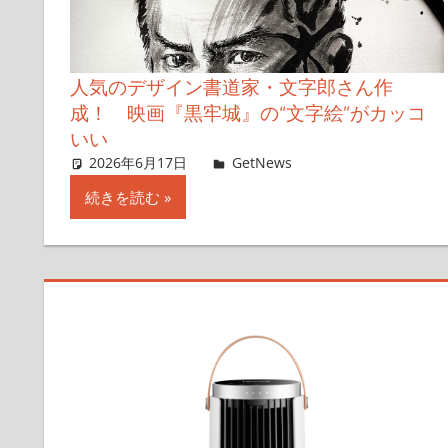
人気のデザイン書道家・文字郎さん作
成！ 映画『黒牢城』の“文字絵”がカッコ
いい
2026年6月17日
藤本エリ
GetNews
コメントを残す
続きを読む