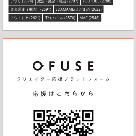
アプリ
(3074)
政治・経済・社会
(2797)
YOUTUBE
(2788)
資金調達（用語）
(2691)
EDAMAME/えだまめ
(2622)
アウトドア
(2621)
IT/モバイル
(2570)
MAC
(2548)