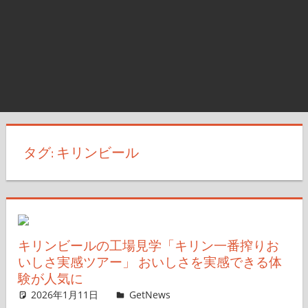
タグ:
キリンビール
キリンビールの工場見学「キリン一番搾りお
いしさ実感ツアー」 おいしさを実感できる体
験が人気に
2026年1月11日
ガジェ通ウェブライター
GetNews
コメントを残す