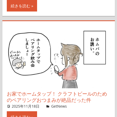
続きを読む
お家でホームタップ！ クラフトビールのため
のペアリングおつまみが絶品だった件
2025年11月18日
erini (エリーニ)
GetNews
コメントを残す