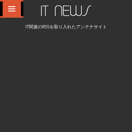
コ
IT NEWS
ン
テ
IT関連のRSSを取り入れたアンテナサイト
ン
ツ
へ
ス
キ
ッ
プ