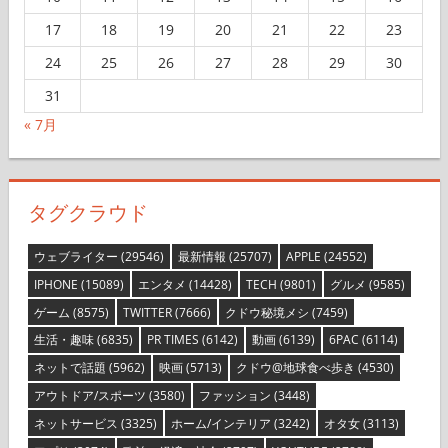
17
18
19
20
21
22
23
24
25
26
27
28
29
30
31
« 7月
タグクラウド
ウェブライター
(29546)
最新情報
(25707)
APPLE
(24552)
IPHONE
(15089)
エンタメ
(14428)
TECH
(9801)
グルメ
(9585)
ゲーム
(8575)
TWITTER
(7666)
クドウ秘境メシ
(7459)
生活・趣味
(6835)
PR TIMES
(6142)
動画
(6139)
6PAC
(6114)
ネットで話題
(5962)
映画
(5713)
クドウ@地球食べ歩き
(4530)
アウトドア/スポーツ
(3580)
ファッション
(3448)
ネットサービス
(3325)
ホーム/インテリア
(3242)
オタ女
(3113)