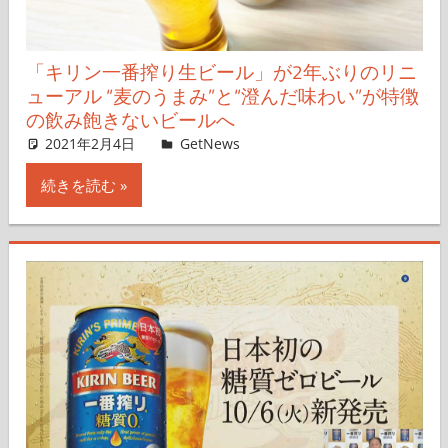
「キリン一番搾り生ビール」が2年ぶりのリニ
ューアル “麦のうまみ”と“澄んだ味わい”が特徴
の飲み飽きないビールへ
2021年2月4日
よしだたつき
GetNews
コメントを残す
続きを読む