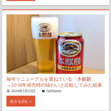
毎年リニューアルを重ねている「本麒麟」
→2018年発売時の味わいと比較してみた結果
2024年3月23日
よしだたつき
GetNews
コメントを残す
続きを読む