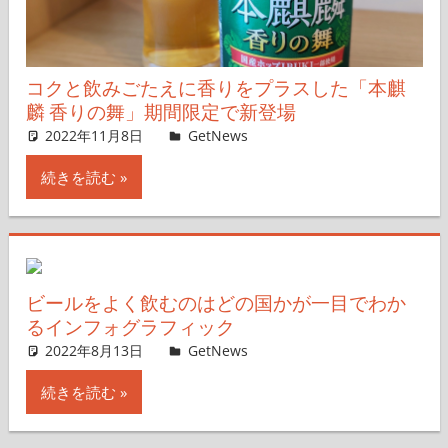
コクと飲みごたえに香りをプラスした「本麒
麟 香りの舞」期間限定で新登場
2022年11月8日
よしだたつき
GetNews
コメントを残す
続きを読む
ビールをよく飲むのはどの国かが一目でわか
るインフォグラフィック
2022年8月13日
GetNews
コメントを残す
続きを読む