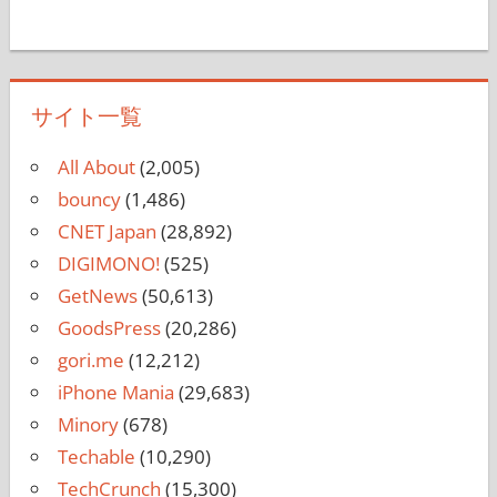
サイト一覧
All About
(2,005)
bouncy
(1,486)
CNET Japan
(28,892)
DIGIMONO!
(525)
GetNews
(50,613)
GoodsPress
(20,286)
gori.me
(12,212)
iPhone Mania
(29,683)
Minory
(678)
Techable
(10,290)
TechCrunch
(15,300)