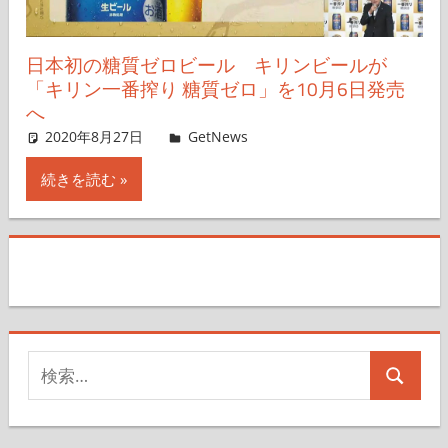
日本初の糖質ゼロビール キリンビールが
「キリン一番搾り 糖質ゼロ」を10月6日発売
へ
2020年8月27日
shnsk
GetNews
コメントを残す
続きを読む
検
検
索
索
対