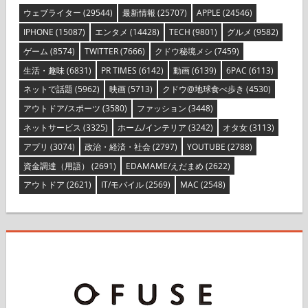
ウェブライター
(29544)
最新情報
(25707)
APPLE
(24546)
IPHONE
(15087)
エンタメ
(14428)
TECH
(9801)
グルメ
(9582)
ゲーム
(8574)
TWITTER
(7666)
クドウ秘境メシ
(7459)
生活・趣味
(6831)
PR TIMES
(6142)
動画
(6139)
6PAC
(6113)
ネットで話題
(5962)
映画
(5713)
クドウ@地球食べ歩き
(4530)
アウトドア/スポーツ
(3580)
ファッション
(3448)
ネットサービス
(3325)
ホーム/インテリア
(3242)
オタ女
(3113)
アプリ
(3074)
政治・経済・社会
(2797)
YOUTUBE
(2788)
資金調達（用語）
(2691)
EDAMAME/えだまめ
(2622)
アウトドア
(2621)
IT/モバイル
(2569)
MAC
(2548)