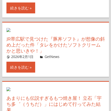
続きを読む
JR帯広駅で見つけた『豚丼ソフト』が想像の斜
め上だった件「タレをかけたソフトクリーム
かと思いきや！」
2026年2月1日
ガジェ通ウェブライター
GetNews
コメントを残す
続きを読む
あまりにも伝説すぎるもつ焼き屋！ 立石「宇
ち多゛（うちだ）」にはじめて行ってみた結
果