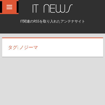
コ
IT NEWS
ン
テ
IT関連のRSSを取り入れたアンテナサイト
ン
ツ
へ
ス
タグ:
ノジーマ
キ
ッ
プ