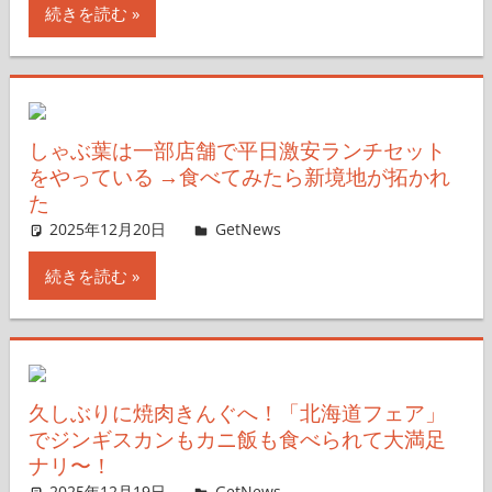
続きを読む
しゃぶ葉は一部店舗で平日激安ランチセット
をやっている →食べてみたら新境地が拓かれ
た
2025年12月20日
ガジェ通ウェブライター
GetNews
コメントを残す
続きを読む
久しぶりに焼肉きんぐへ！「北海道フェア」
でジンギスカンもカニ飯も食べられて大満足
ナリ〜！
2025年12月19日
ガジェ通ウェブライター
GetNews
コメントを残す