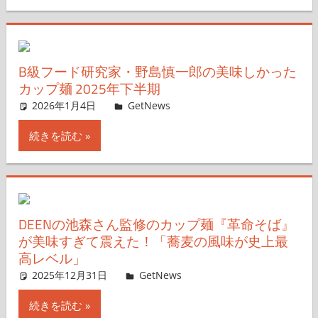
B級フード研究家・野島慎一郎の美味しかった
カップ麺 2025年下半期
2026年1月4日
ガジェ通ウェブライター
GetNews
コメントを残す
続きを読む
DEENの池森さん監修のカップ麺『革命そば』
が美味すぎて震えた！「蕎麦の風味が史上最
高レベル」
2025年12月31日
ガジェ通ウェブライター
GetNews
コメントを残す
続きを読む