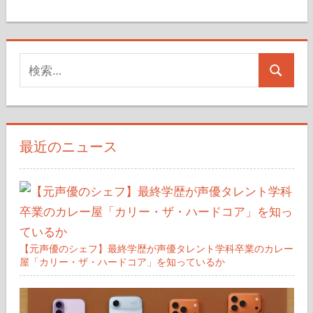
ペ
ー
検
ジ
検
索
送
索
対
り
象:
最近のニュース
【元声優のシェフ】最終学歴が声優タレント学科卒業のカレー
屋「カリー・ザ・ハードコア」を知っているか