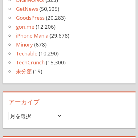
GetNews
(50,605)
GoodsPress
(20,283)
gori.me
(12,206)
iPhone Mania
(29,678)
Minory
(678)
Techable
(10,290)
TechCrunch
(15,300)
未分類
(19)
アーカイブ
ア
ー
カ