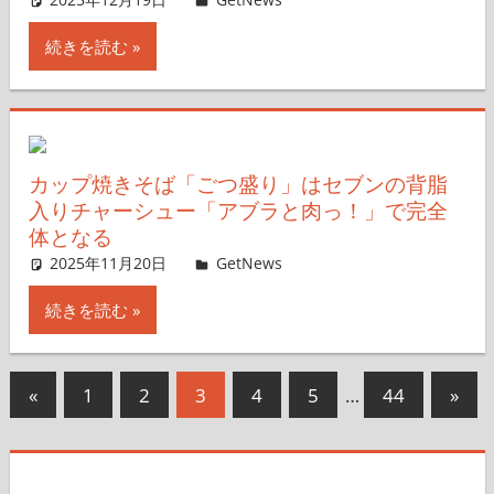
続きを読む
カップ焼きそば「ごつ盛り」はセブンの背脂
入りチャーシュー「アブラと肉っ！」で完全
体となる
2025年11月20日
GetNews
コメントを残す
続きを読む
投
前
次
«
1
2
3
4
5
…
44
»
の
の
稿
記
記
の
事
事