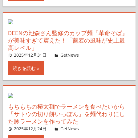
DEENの池森さん監修のカップ麺『革命そば』
が美味すぎて震えた！「蕎麦の風味が史上最
高レベル」
2025年12月31日
ガジェ通ウェブライター
GetNews
コメントを残す
続きを読む
もちもちの極太麺でラーメンを食べたいから
「サトウの切り餅いっぽん」を麺代わりにし
た豚ラーメンを作ってみた
2025年12月24日
ガジェ通ウェブライター
GetNews
コメントを残す