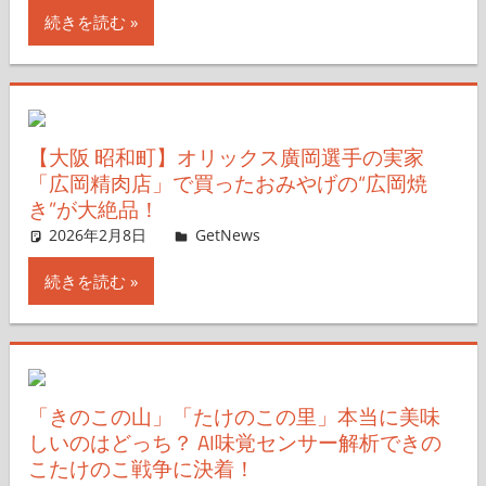
続きを読む
【大阪 昭和町】オリックス廣岡選手の実家
「広岡精肉店」で買ったおみやげの“広岡焼
き”が大絶品！
2026年2月8日
ガジェ通ウェブライター
GetNews
コメントを残す
続きを読む
「きのこの山」「たけのこの里」本当に美味
しいのはどっち？ AI味覚センサー解析できの
こたけのこ戦争に決着！