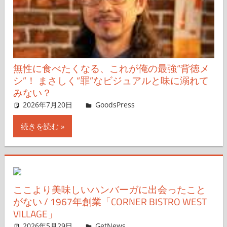
無性に食べたくなる、これが俺の最強“背徳メ
シ”！ まさしく“罪”なビジュアルと味に溺れて
みない？
2026年7月20日
GoodsPress Web
GoodsPress
コメントを残す
続きを読む
ここより美味しいハンバーガに出会ったこと
がない / 1967年創業「CORNER BISTRO WEST
VILLAGE」
2026年5月29日
ガジェ通ウェブライター
GetNews
コメントを残す