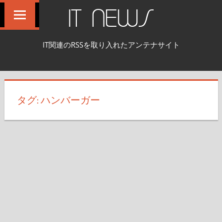
コ
IT NEWS
ン
テ
IT関連のRSSを取り入れたアンテナサイト
ン
ツ
へ
ス
タグ:
ハンバーガー
キ
ッ
プ