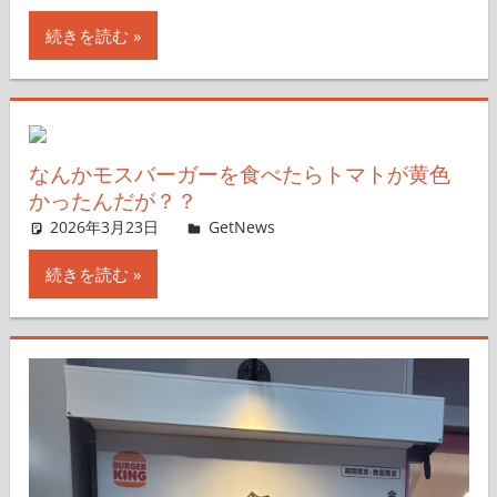
続きを読む
なんかモスバーガーを食べたらトマトが黄色
かったんだが？？
2026年3月23日
ガジェ通ウェブライター
GetNews
コメントを残す
続きを読む