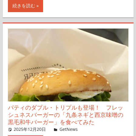
続きを読む
パティのダブル・トリプルも登場！ フレッ
シュネスバーガーの「九条ネギと西京味噌の
黒毛和牛バーガー」を食べてみた
2025年12月20日
Taka
GetNews
コメントを残す