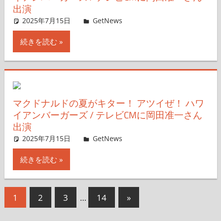
出演
2025年7月15日
GetNews
コメントを残す
続きを読む
マクドナルドの夏がキター！ アツイぜ！ ハワ
イアンバーガーズ / テレビCMに岡田准一さん
出演
2025年7月15日
GetNews
コメントを残す
続きを読む
投
次
1
2
3
…
14
»
の
稿