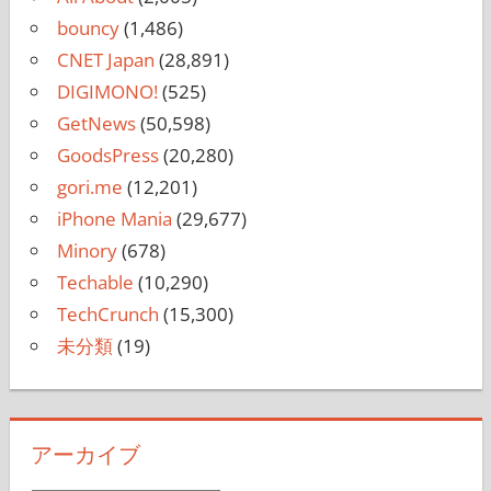
bouncy
(1,486)
CNET Japan
(28,891)
DIGIMONO!
(525)
GetNews
(50,598)
GoodsPress
(20,280)
gori.me
(12,201)
iPhone Mania
(29,677)
Minory
(678)
Techable
(10,290)
TechCrunch
(15,300)
未分類
(19)
アーカイブ