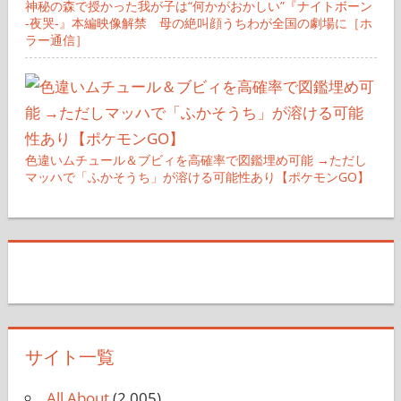
神秘の森で授かった我が子は“何かがおかしい”『ナイトボーン
-夜哭-』本編映像解禁 母の絶叫顔うちわが全国の劇場に［ホ
ラー通信］
色違いムチュール＆ブビィを高確率で図鑑埋め可能 →ただし
マッハで「ふかそうち」が溶ける可能性あり【ポケモンGO】
サイト一覧
All About
(2,005)