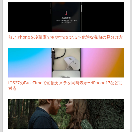
熱いiPhoneを冷蔵庫で冷やすのはNG〜危険な発熱の見分け方
iOS27のFaceTimeで前後カメラを同時表示〜iPhone17などに
対応