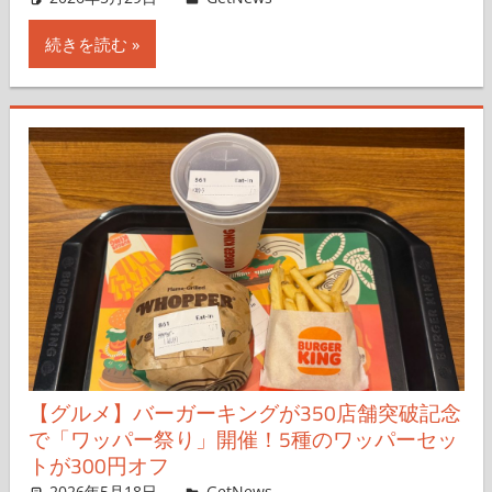
続きを読む
【グルメ】バーガーキングが350店舗突破記念
で「ワッパー祭り」開催！5種のワッパーセッ
トが300円オフ
2026年5月18日
Taka
GetNews
コメントを残す