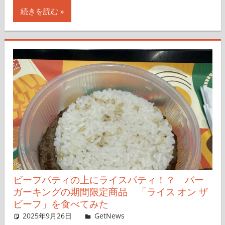
続きを読む
ビーフパティの上にライスパティ！？ バー
ガーキングの期間限定商品 「ライス オン ザ
ビーフ」を食べてみた
2025年9月26日
Taka
GetNews
コメントを残す