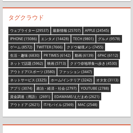
タグクラウド
ウェブライター
(29537)
最新情報
(25707)
APPLE
(24545)
IPHONE
(15086)
エンタメ
(14428)
TECH
(9801)
グルメ
(9578)
ゲーム
(8572)
TWITTER
(7666)
クドウ秘境メシ
(7455)
生活・趣味
(6830)
PR TIMES
(6142)
動画
(6139)
6PAC
(6112)
ネットで話題
(5962)
映画
(5713)
クドウ@地球食べ歩き
(4530)
アウトドア/スポーツ
(3580)
ファッション
(3447)
ネットサービス
(3325)
ホーム/インテリア
(3242)
オタ女
(3113)
アプリ
(3074)
政治・経済・社会
(2797)
YOUTUBE
(2788)
資金調達（用語）
(2691)
EDAMAME/えだまめ
(2621)
アウトドア
(2621)
IT/モバイル
(2569)
MAC
(2548)