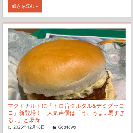
続きを読む
マクドナルドに「トロ旨タルタル&デミグラコ
ロ」新登場！ 人気声優は「う、うま…馬すぎ
る…」と爆食
2025年12月18日
Taka
GetNews
コメントを残す