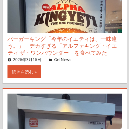
バーガーキング「今年のイエティは、一味違
う。」 デカすぎる「アルファキング・イエ
ティ ザ・ワンパウンダー」を食べてみた
2026年3月16日
Taka
GetNews
コメントを残す
続きを読む