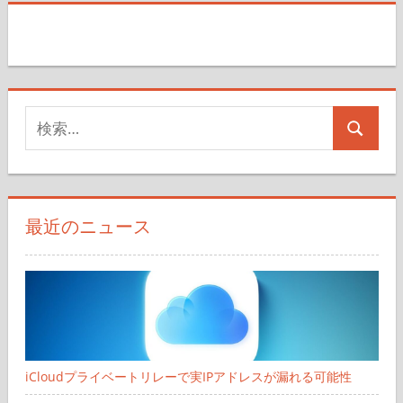
記
の
事
ペ
ー
検
ジ
検
索
送
索
対
り
象:
最近のニュース
iCloudプライベートリレーで実IPアドレスが漏れる可能性