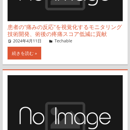
患者の“痛みの反応”を視覚化するモニタリング
技術開発、術後の疼痛スコア低減に貢献
2024年4月11日
Haruka Isobe
Techable
コメントを残す
続きを読む