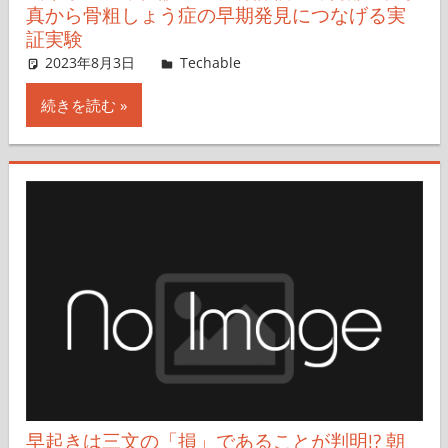
真から骨粗しょう症の早期発見につなげる実
証実験
2023年8月3日
樋口千穂
Techable
コメントを残す
続きを読む
早起きは三文の「損」であることが判明!? 朝