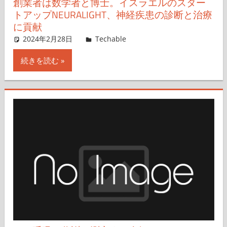
創業者は数学者と博士。イスラエルのスター
トアップNEURALIGHT、神経疾患の診断と治療
に貢献
2024年2月28日
Techable編集部
Techable
コメントを残す
続きを読む