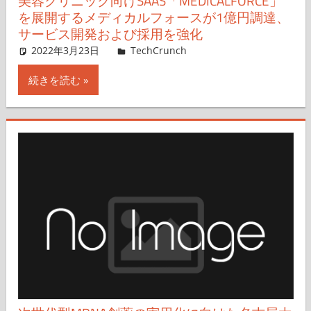
美容クリニック向けSAAS「MEDICALFORCE」
を展開するメディカルフォースが1億円調達、
サービス開発および採用を強化
2022年3月23日
Hisashi Shibata
TechCrunch
コメントを残す
続きを読む