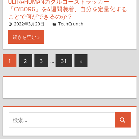
ULTRAHUMANのグルコーストラッカー
「CYBORG」を4週間装着、自分を定量化する
ことで何ができるのか？
2022年3月20日
Natasha Lomas,Dragonfly
TechCrunch
コメントを残す
続きを読む
投
次
1
2
3
…
31
»
の
稿
記
の
事
ペ
ー
検
ジ
検
索
送
索
対