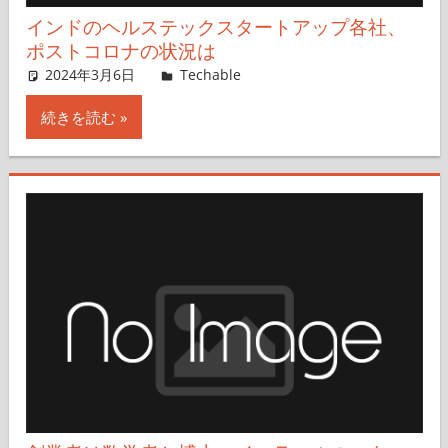
インドのヘルステックスタートアップ各社、
ポストコロナの状況は
2024年3月6日
Techable編集部
Techable
コメントを残す
続きを読む