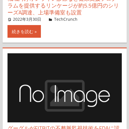
ラムを提供するリンケージが約5.5億円のシリ
ーズA調達、上場準備室も設置
2022年3月30日
Takashi Higa
TechCrunch
コメントを残す
続きを読む
グーグルがFITBITの不整脈監視技術をFDAに認