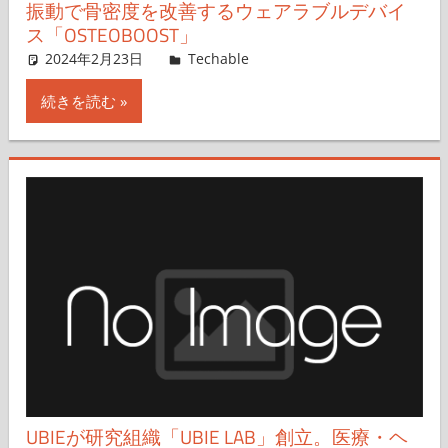
振動で骨密度を改善するウェアラブルデバイ
ス「OSTEOBOOST」
2024年2月23日
Techable編集部
Techable
コメントを残す
続きを読む
UBIEが研究組織「UBIE LAB」創立。医療・ヘ