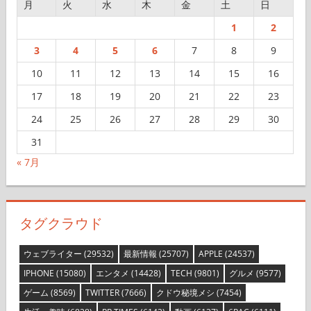
月
火
水
木
金
土
日
1
2
3
4
5
6
7
8
9
10
11
12
13
14
15
16
17
18
19
20
21
22
23
24
25
26
27
28
29
30
31
« 7月
タグクラウド
ウェブライター
(29532)
最新情報
(25707)
APPLE
(24537)
IPHONE
(15080)
エンタメ
(14428)
TECH
(9801)
グルメ
(9577)
ゲーム
(8569)
TWITTER
(7666)
クドウ秘境メシ
(7454)