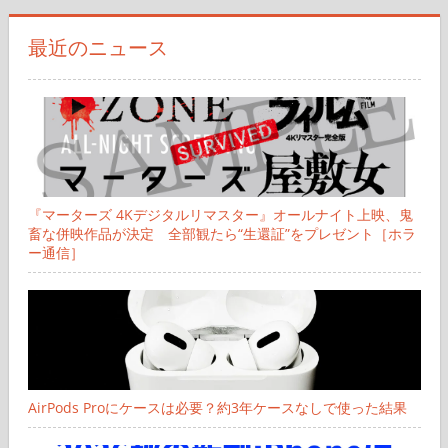
り
象:
最近のニュース
『マーターズ 4Kデジタルリマスター』オールナイト上映、鬼
畜な併映作品が決定 全部観たら“生還証”をプレゼント［ホラ
ー通信］
AirPods Proにケースは必要？約3年ケースなしで使った結果