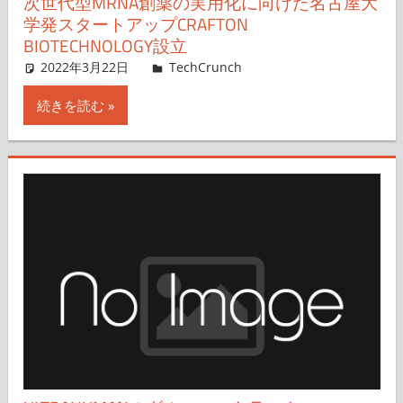
次世代型MRNA創薬の実用化に向けた名古屋大
学発スタートアップCRAFTON
BIOTECHNOLOGY設立
2022年3月22日
tetsuokanai
TechCrunch
コメントを残す
続きを読む