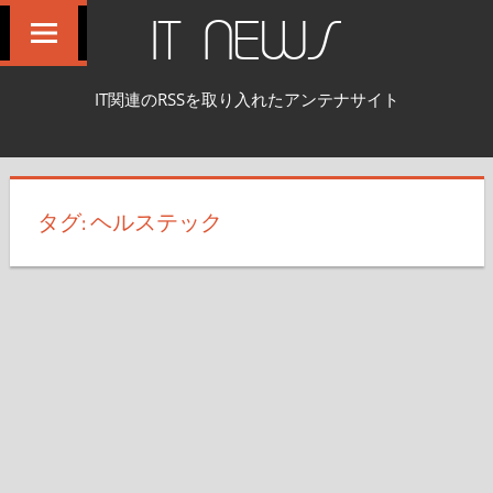
コ
IT NEWS
ン
テ
IT関連のRSSを取り入れたアンテナサイト
ン
ツ
へ
ス
タグ:
ヘルステック
キ
ッ
プ