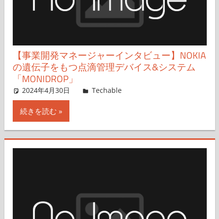
【事業開発マネージャーインタビュー】NOKIA
の遺伝子をもつ点滴管理デバイス&システム
「MONIDROP」
2024年4月30日
芥田かほる
Techable
コメントを残す
続きを読む