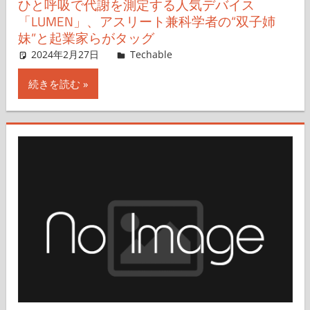
ひと呼吸で代謝を測定する人気デバイス
「LUMEN」、アスリート兼科学者の“双子姉
妹”と起業家らがタッグ
2024年2月27日
Techable編集部
Techable
コメントを残す
続きを読む