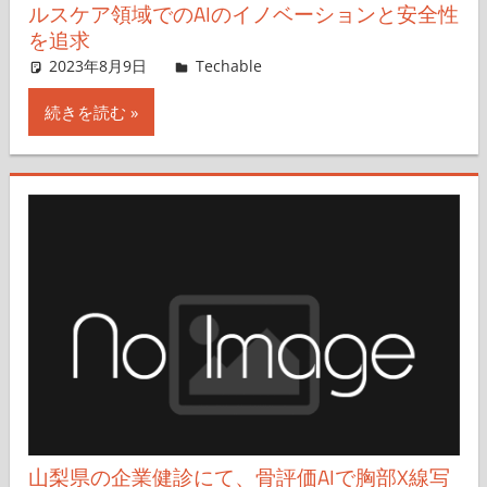
ルスケア領域でのAIのイノベーションと安全性
を追求
2023年8月9日
樋口千穂
Techable
コメントを残す
続きを読む
山梨県の企業健診にて、骨評価AIで胸部X線写