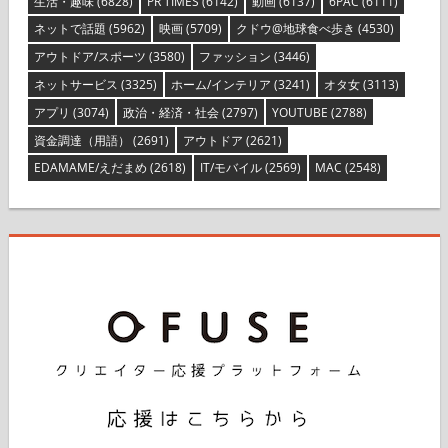
生活・趣味
(6828)
PR TIMES
(6142)
動画
(6137)
6PAC
(6111)
ネットで話題
(5962)
映画
(5709)
クドウ@地球食べ歩き
(4530)
アウトドア/スポーツ
(3580)
ファッション
(3446)
ネットサービス
(3325)
ホーム/インテリア
(3241)
オタ女
(3113)
アプリ
(3074)
政治・経済・社会
(2797)
YOUTUBE
(2788)
資金調達（用語）
(2691)
アウトドア
(2621)
EDAMAME/えだまめ
(2618)
IT/モバイル
(2569)
MAC
(2548)