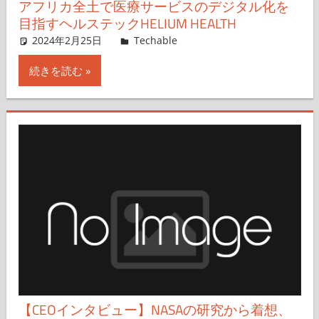
アフリカ全土で医療サービスのデジタル化を
目指すヘルステックHELIUM HEALTH
2024年2月25日
Techable編集部
Techable
コメントを残す
続きを読む
【CEOインタビュー】NASAの研究から着想、