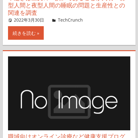
型人間と夜型人間の睡眠の問題と生産性との
関連を調査
2022年3月30日
tetsuokanai
TechCrunch
コメントを残す
続きを読む
職域向けオンライン診療など健康支援プログ