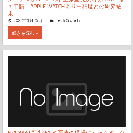
可申請、APPLE WATCHより高精度との研究結
果
2022年3月25日
Engadget Japanese
TechCrunch
コメントを残す
続きを読む
NVIDIAが高性能AIを医療の現場にもたらす、AI