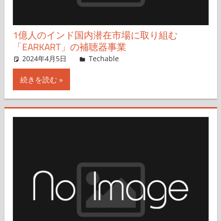
1億人のインド国内潜在市場に取り組む
「EARKART」の補聴器事業
2024年4月5日
芥田かほる
Techable
コメントを残す
続きを読む