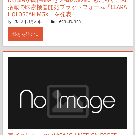
搭載の医療機器開発プラットフォーム「CLARA
HOLOSCAN MGX」を発表
2022年3月25日
Emma Betuel,Nariko Mizoguchi
TechCrunch
コメントを残す
続きを読む