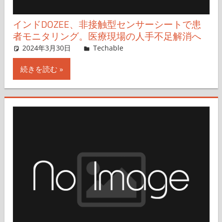
インドDOZEE、非接触型センサーシートで患
者モニタリング。医療現場の人手不足解消へ
2024年3月30日
Techable編集部
Techable
コメントを残す
続きを読む