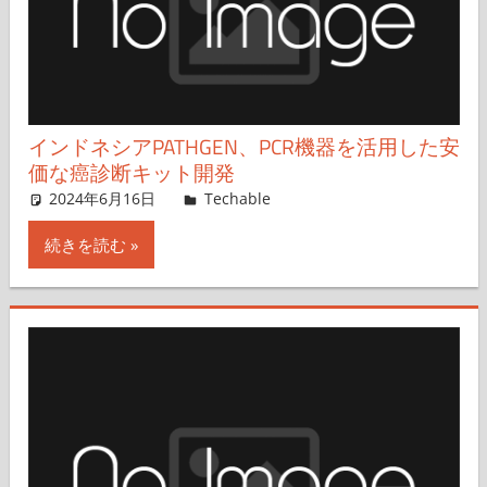
インドネシアPATHGEN、PCR機器を活用した安
価な癌診断キット開発
2024年6月16日
澤田真一
Techable
コメントを残す
続きを読む