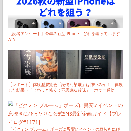
【読者アンケート】今年の新型iPhone、どれを狙っています
か？
【レポート】体験型展覧会「記憶汚染展」は怖いのか？ 体験
した結果→「じわりと怖くて不思議な後味」［ホラー通信］
『ピクミン ブルーム』ポーズに異変!? イベントの息抜きにぴ