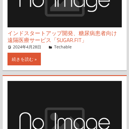
インドスタートアップ開発、糖尿病患者向け
遠隔医療サービス「SUGAR.FIT」
2024年4月28日
澤田真一
Techable
コメントを残す
続きを読む