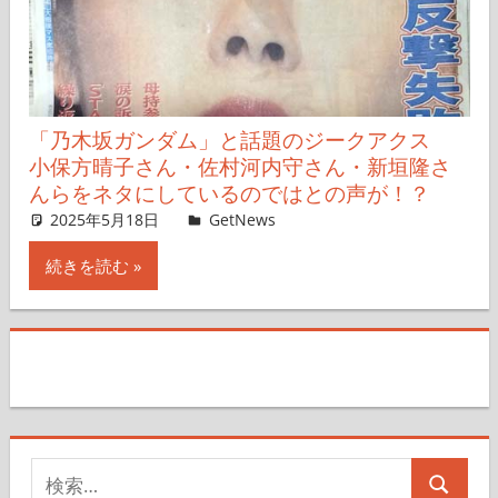
「乃木坂ガンダム」と話題のジークアクス
小保方晴子さん・佐村河内守さん・新垣隆さ
んらをネタにしているのではとの声が！？
2025年5月18日
Taka
GetNews
コメントを残す
続きを読む
検