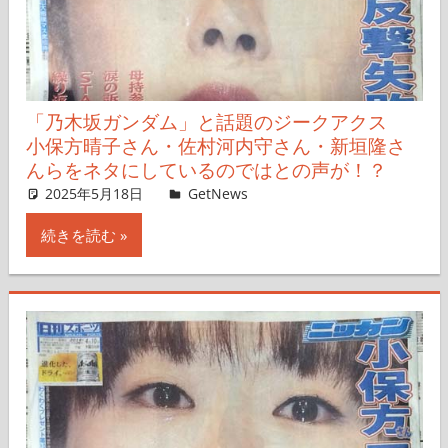
「乃木坂ガンダム」と話題のジークアクス
小保方晴子さん・佐村河内守さん・新垣隆さ
んらをネタにしているのではとの声が！？
2025年5月18日
Taka
GetNews
コメントを残す
続きを読む