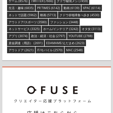
ゲーム
(8576)
TWITTER
(7666)
クドウ秘境メシ
(7459)
生活・趣味
(6835)
PR TIMES
(6142)
動画
(6139)
6PAC
(6114)
ネットで話題
(5962)
映画
(5713)
クドウ@地球食べ歩き
(4530)
アウトドア/スポーツ
(3580)
ファッション
(3448)
ネットサービス
(3325)
ホーム/インテリア
(3242)
オタ女
(3113)
アプリ
(3074)
政治・経済・社会
(2797)
YOUTUBE
(2788)
資金調達（用語）
(2691)
EDAMAME/えだまめ
(2623)
アウトドア
(2621)
IT/モバイル
(2570)
MAC
(2548)