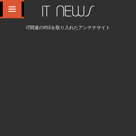
コ
IT NEWS
ン
テ
IT関連のRSSを取り入れたアンテナサイト
ン
ツ
へ
ス
キ
ッ
プ