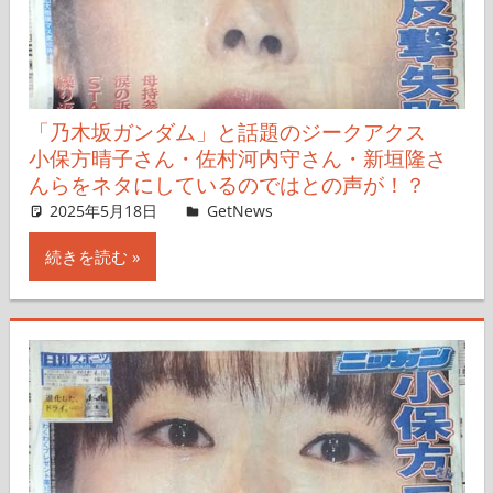
「乃木坂ガンダム」と話題のジークアクス
小保方晴子さん・佐村河内守さん・新垣隆さ
んらをネタにしているのではとの声が！？
2025年5月18日
Taka
GetNews
コメントを残す
続きを読む