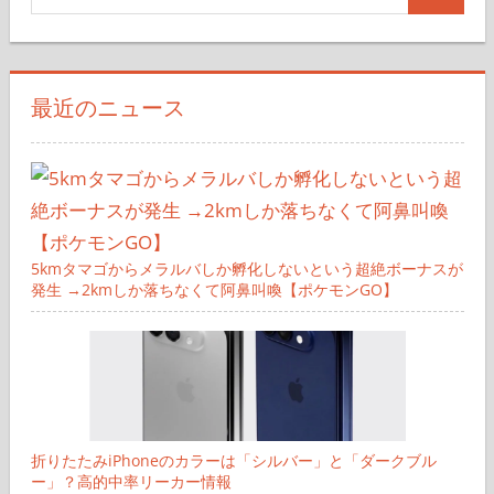
検
索
索
対
象:
最近のニュース
5kmタマゴからメラルバしか孵化しないという超絶ボーナスが
発生 →2kmしか落ちなくて阿鼻叫喚【ポケモンGO】
折りたたみiPhoneのカラーは「シルバー」と「ダークブル
ー」？高的中率リーカー情報