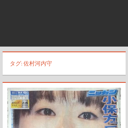
タグ:
佐村河内守