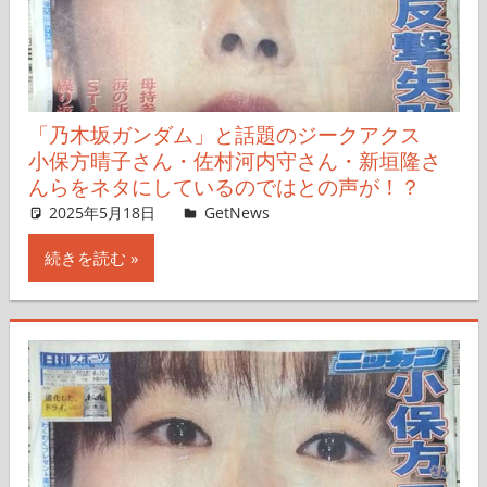
「乃木坂ガンダム」と話題のジークアクス
小保方晴子さん・佐村河内守さん・新垣隆さ
んらをネタにしているのではとの声が！？
2025年5月18日
Taka
GetNews
コメントを残す
続きを読む