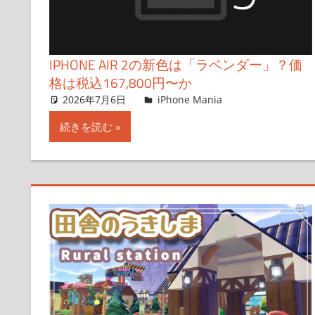
IPHONE AIR 2の新色は「ラベンダー」？価
格は税込167,800円〜か
2026年7月6日
FT729
iPhone Mania
コメントを残
続きを読む