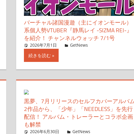
バーチャル諸国漫遊（主にイオンモール）
系個人勢VTUBER『静馬レイ -SIZMA REI-』
を紹介！ チャンネルウォッチ 7/1号
2026年7月1日
ガジェクリ
GetNews
コメントを残す
続きを読む
黒夢、7月リリースのセルフカバーアルバ
2作品から、「少年」「NEEDLESS」を先行
配信！ アルバム・トレーラーとコラボ企画
も解禁
2026年6月30日
ガジェ通ウェブライター
GetNews
コメントを残す