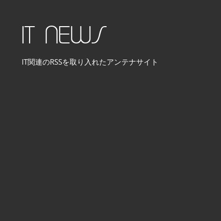
コ
ン
IT NEWS
テ
ン
IT関連のRSSを取り入れたアンテナサイト
ツ
へ
ス
キ
ッ
プ