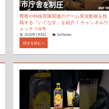
警察や特殊部隊関連のゲーム実況動画を投
稿する『いぐなす』を紹介！ チャンネルウ
ォッチ 7/8号
2026年7月8日
ガジェクリ
GetNews
コメントを残す
続きを読む