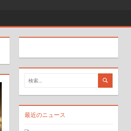
検
検
索
索
対
象:
最近のニュース