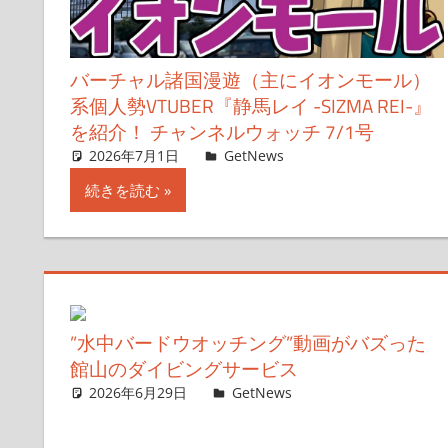
バーチャル諸国漫遊（主にイオンモール）
系個人勢VTUBER『静馬レイ -SIZMA REI-』
を紹介！ チャンネルウォッチ 7/1号
2026年7月1日
ガジェクリ
GetNews
コメントを残す
続きを読む
”水中バードウオッチング”動画がバズった
館山のダイビングサービス
2026年6月29日
ガジェ通ウェブライター
GetNews
コメントを残す