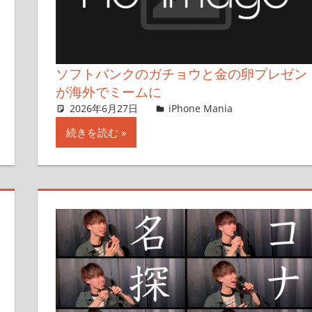
ソフトバンクのガチョウと金の卵プレゼン
が海外でミームに
2026年6月27日
lexi
iPhone Mania
コメントを
続きを読む