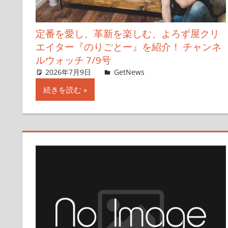
定番を愛し、革新を楽しむ、よろず屋クリ
エイター『のりごとー』を紹介！ チャンネ
ルウォッチ 7/9号
2026年7月9日
ガジェクリ
GetNews
コメントを残す
続きを読む