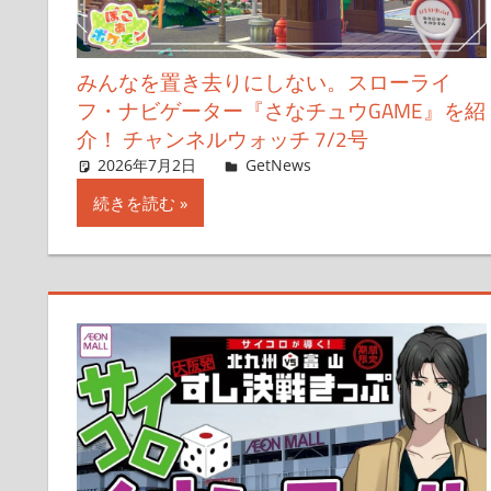
みんなを置き去りにしない。スローライ
フ・ナビゲーター『さなチュウGAME』を紹
介！ チャンネルウォッチ 7/2号
2026年7月2日
ガジェクリ
GetNews
コメントを残す
続きを読む