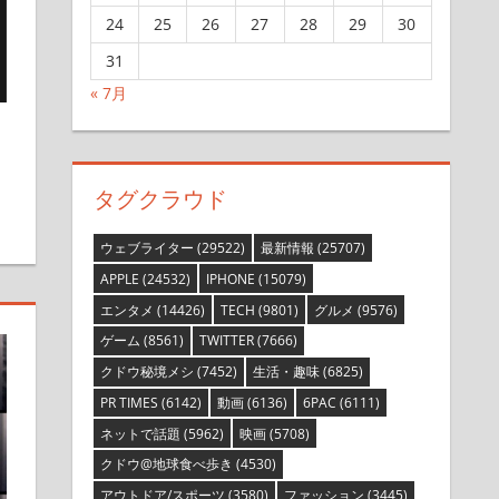
24
25
26
27
28
29
30
31
« 7月
残す
タグクラウド
ウェブライター
(29522)
最新情報
(25707)
APPLE
(24532)
IPHONE
(15079)
エンタメ
(14426)
TECH
(9801)
グルメ
(9576)
ゲーム
(8561)
TWITTER
(7666)
クドウ秘境メシ
(7452)
生活・趣味
(6825)
PR TIMES
(6142)
動画
(6136)
6PAC
(6111)
ネットで話題
(5962)
映画
(5708)
クドウ@地球食べ歩き
(4530)
アウトドア/スポーツ
(3580)
ファッション
(3445)