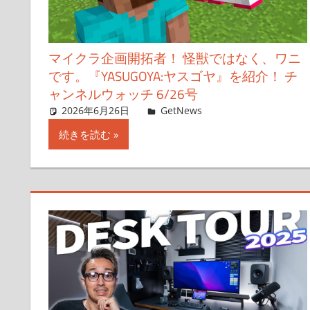
マイクラ企画開拓者！ 怪獣ではなく、ワニ
です。『YASUGOYA:ヤスゴヤ』を紹介！ チ
ャンネルウォッチ 6/26号
2026年6月26日
ガジェクリ
GetNews
コメントを残す
続きを読む