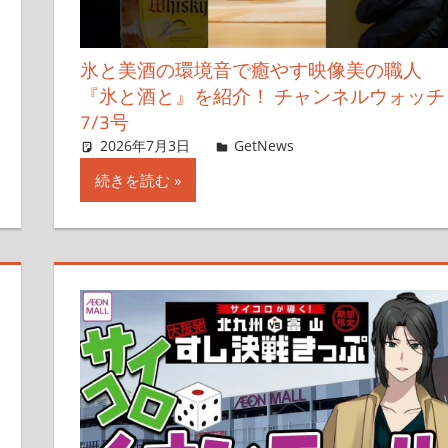
氷と美酒の環境音で癒やす映像美の職人
『氷と酒と』を紹介！ チャンネルウォッチ
7/3号
す
2026年7月3日
ガジェクリ
GetNews
コメントを残す
続きを読む