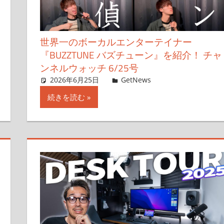
世界一のボーカルエンターテイナー
『BUZZTUNE バズチューン』を紹介！ チャ
ンネルウォッチ 6/25号
2026年6月25日
ガジェクリ
GetNews
コメントを残す
続きを読む