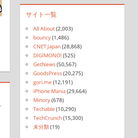
サイト一覧
All About
(2,003)
bouncy
(1,486)
CNET Japan
(28,868)
DIGIMONO!
(525)
GetNews
(50,567)
GoodsPress
(20,275)
gori.me
(12,191)
iPhone Mania
(29,664)
Minory
(678)
ム
Techable
(10,290)
TechCrunch
(15,300)
未分類
(19)