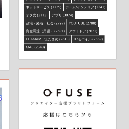
ネットサービス
(3325)
ホーム/インテリア
(3241)
オタ女
(3113)
アプリ
(3074)
政治・経済・社会
(2797)
YOUTUBE
(2788)
資金調達（用語）
(2691)
アウトドア
(2621)
EDAMAME/えだまめ
(2613)
IT/モバイル
(2569)
MAC
(2548)