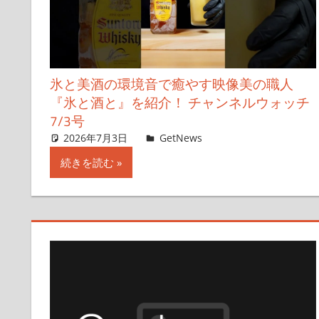
氷と美酒の環境音で癒やす映像美の職人
『氷と酒と』を紹介！ チャンネルウォッチ
7/3号
2026年7月3日
ガジェクリ
GetNews
コメントを残す
続きを読む