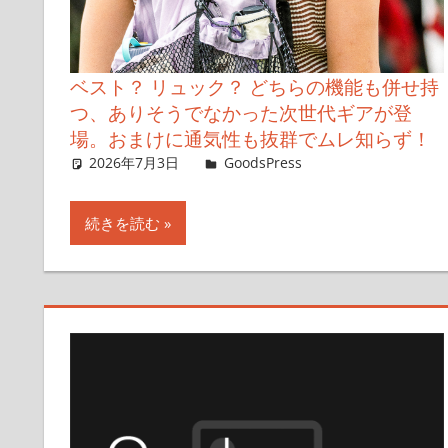
ベスト？ リュック？ どちらの機能も併せ持
つ、ありそうでなかった次世代ギアが登
場。おまけに通気性も抜群でムレ知らず！
2026年7月3日
GoodsPress Web
GoodsPress
コメントを残す
続きを読む