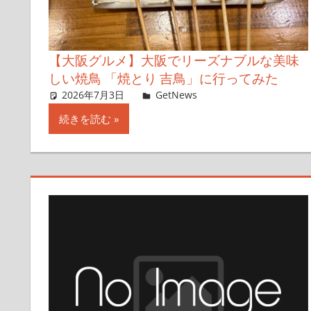
【大阪グルメ】大阪でリーズナブルな美味
しい焼鳥 「焼とり 吉鳥」に行ってみた
2026年7月3日
Taka
GetNews
コメントを残す
続きを読む