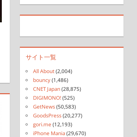
サイト一覧
All About
(2,004)
bouncy
(1,486)
CNET Japan
(28,875)
DIGIMONO!
(525)
GetNews
(50,583)
GoodsPress
(20,277)
gori.me
(12,193)
iPhone Mania
(29,670)