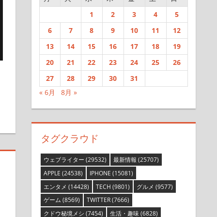
1
2
3
4
5
6
7
8
9
10
11
12
13
14
15
16
17
18
19
20
21
22
23
24
25
26
27
28
29
30
31
残す
« 6月
8月 »
タグクラウド
ウェブライター
(29532)
最新情報
(25707)
APPLE
(24538)
IPHONE
(15081)
エンタメ
(14428)
TECH
(9801)
グルメ
(9577)
ゲーム
(8569)
TWITTER
(7666)
クドウ秘境メシ
(7454)
生活・趣味
(6828)