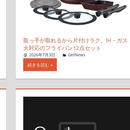
取っ手が取れるから片付けラク。IH・ガス
火対応のフライパン12点セット
す
2026年7月3日
ガジェ通セール情報班
GetNews
コメントを残す
続きを読む