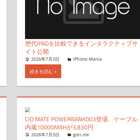
歴代IPADを比較できるインタラクティブサ
イト公開
2026年7月3日
lexi
iPhone Mania
コメントを
続きを読む
CIO MATE POWERBANK003登場、ケーブル
内蔵10000MAHが3,830円
2026年7月3日
g.O.R.i
gori.me
コメントを残す