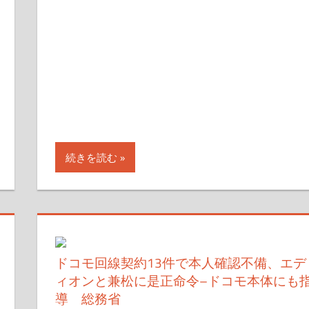
す
続きを読む
ドコモ回線契約13件で本人確認不備、エデ
ィオンと兼松に是正命令–ドコモ本体にも
導 総務省