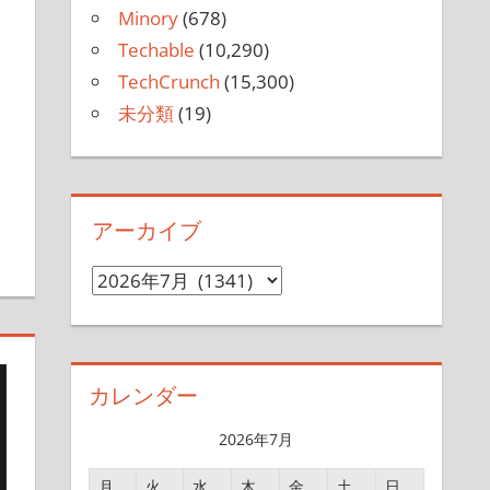
Minory
(678)
Techable
(10,290)
TechCrunch
(15,300)
未分類
(19)
アーカイブ
ア
ー
カ
イ
カレンダー
ブ
2026年7月
月
火
水
木
金
土
日