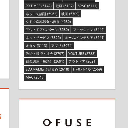
PR TIMES
(6142)
動画
(6137)
6PAC
(6111)
ネットで話題
(5962)
映画
(5709)
クドウ@地球食べ歩き
(4530)
アウトドア/スポーツ
(3580)
ファッション
(3446)
ネットサービス
(3325)
ホーム/インテリア
(3241)
オタ女
(3113)
アプリ
(3074)
政治・経済・社会
(2797)
YOUTUBE
(2788)
資金調達（用語）
(2691)
アウトドア
(2621)
EDAMAME/えだまめ
(2618)
IT/モバイル
(2569)
MAC
(2548)
指