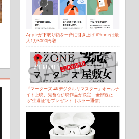
Appleが下取り額を一斉に引き上げ iPhoneは最
大1万5000円増
『マーターズ 4Kデジタルリマスター』オールナ
イト上映、鬼畜な併映作品が決定 全部観た
ら“生還証”をプレゼント［ホラー通信］