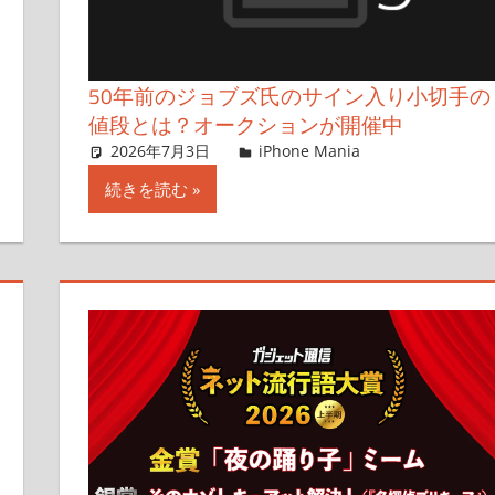
50年前のジョブズ氏のサイン入り小切手の
値段とは？オークションが開催中
す
2026年7月3日
lexi
iPhone Mania
コメントを
続きを読む