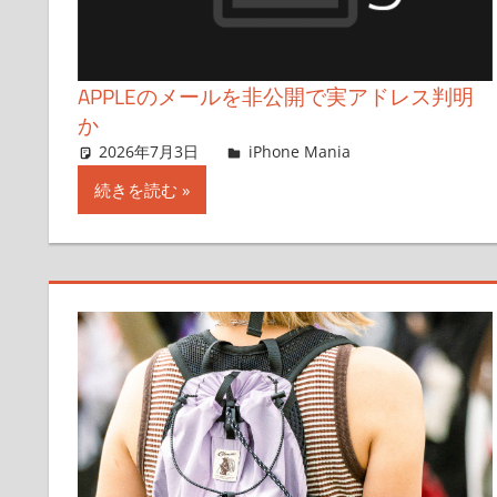
APPLEのメールを非公開で実アドレス判明
か
2026年7月3日
成瀬海人
iPhone Mania
コメントを残
続きを読む