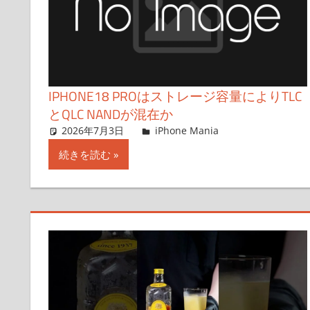
IPHONE18 PROはストレージ容量によりTLC
とQLC NANDが混在か
2026年7月3日
FT729
iPhone Mania
コメントを残
続きを読む