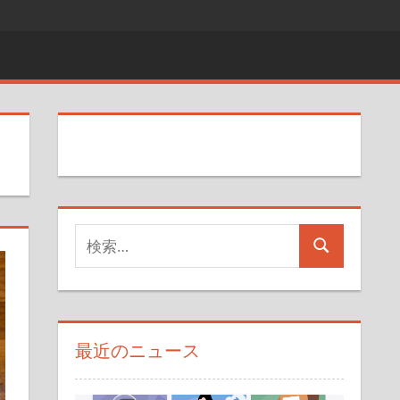
検
検
索
索
対
象:
最近のニュース