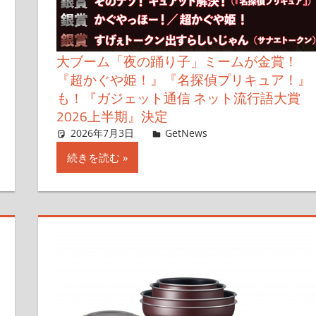
大ブーム「夜の踊り子」ミームが金賞！
『超かぐや姫！』『名探偵プリキュア！』
も！『ガジェット通信 ネット流行語大賞
2026上半期』決定
2026年7月3日
ガジェット通信
GetNews
コメントを残す
続きを読む