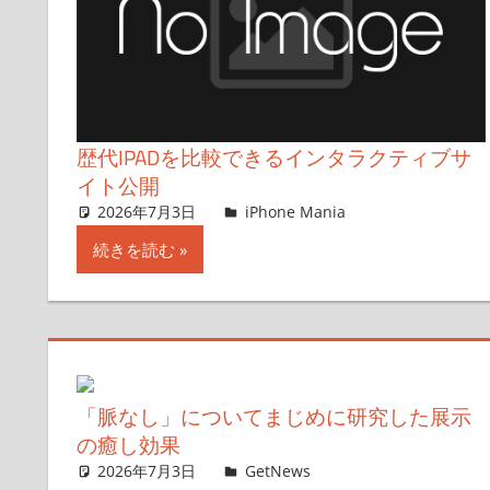
歴代IPADを比較できるインタラクティブサ
イト公開
2026年7月3日
lexi
iPhone Mania
コメントを残
続きを読む
「脈なし」についてまじめに研究した展示
の癒し効果
2026年7月3日
ガジェ通ウェブライター
GetNews
コメントを残す