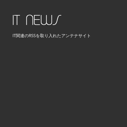
コ
ン
IT NEWS
テ
ン
IT関連のRSSを取り入れたアンテナサイト
ツ
へ
ス
キ
ッ
プ