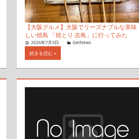
【大阪グルメ】大阪でリーズナブルな美味
しい焼鳥 「焼とり 吉鳥」に行ってみた
2026年7月3日
Taka
GetNews
コメントを残す
続きを読む