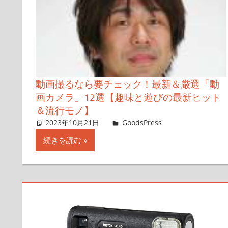
動画撮るなら要チェック！最新＆厳選「動
画カメラ」12選【趣味と遊びの最新ヒット
＆流行モノ】
2023年10月21日
＆GP
GoodsPress
コメントを残
続きを読む