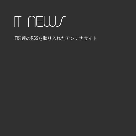
コ
ン
IT NEWS
テ
ン
IT関連のRSSを取り入れたアンテナサイト
ツ
へ
ス
キ
ッ
プ