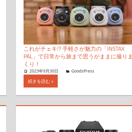
これがチェキ!? 手軽さが魅力の「INSTAX
PAL」で日常から旅まで思うがままに撮り
くり！
す
2023年9月30日
＆GP
GoodsPress
コメントを残
続きを読む