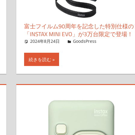
富士フイルム90周年を記念した特別仕様の
「INSTAX MINI EVO」が3万台限定で登場！
2024年8月24日
＆GP
GoodsPress
コメントを残
す
続きを読む