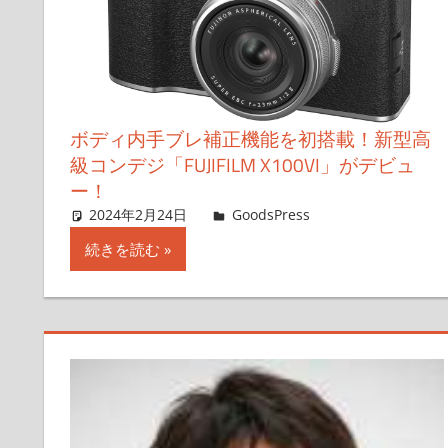
ボディ内手ブレ補正機能を初搭載！新型高
級コンデジ「FUJIFILM X100VI」がデビュ
ー！
2024年2月24日
＆GP
GoodsPress
コメントを残
続きを読む