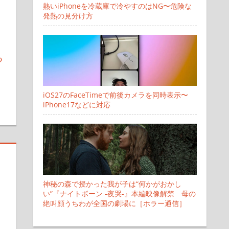
熱いiPhoneを冷蔵庫で冷やすのはNG〜危険な
発熱の見分け方
る
す
iOS27のFaceTimeで前後カメラを同時表示〜
iPhone17などに対応
神秘の森で授かった我が子は“何かがおかし
い”『ナイトボーン -夜哭-』本編映像解禁 母の
絶叫顔うちわが全国の劇場に［ホラー通信］