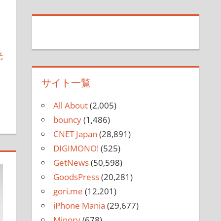
光
サイト一覧
す
All About
(2,005)
bouncy
(1,486)
CNET Japan
(28,891)
DIGIMONO!
(525)
GetNews
(50,598)
GoodsPress
(20,281)
gori.me
(12,201)
iPhone Mania
(29,677)
Minory
(678)