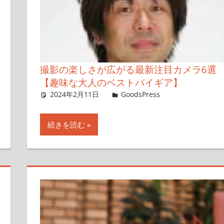
撮影の楽しさが広がる最新注目カメラ6選
【趣味な大人のベストバイギア】
2024年2月11日
＆GP
GoodsPress
コメントを残
す
続きを読む