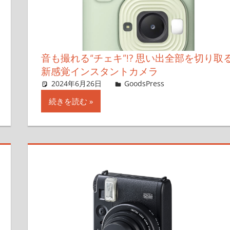
音も撮れる“チェキ”!? 思い出全部を切り取
新感覚インスタントカメラ
す
2024年6月26日
＆GP
GoodsPress
コメントを残
続きを読む