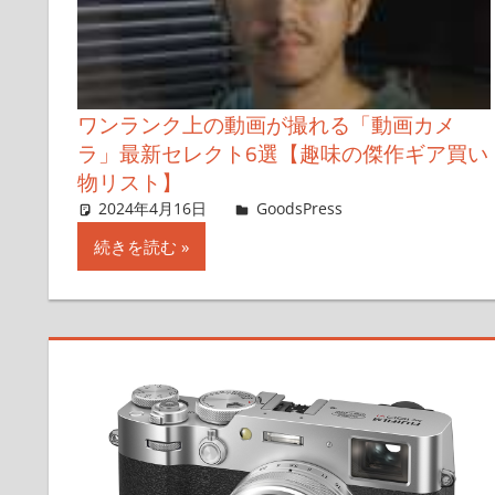
ワンランク上の動画が撮れる「動画カメ
ラ」最新セレクト6選【趣味の傑作ギア買い
物リスト】
2024年4月16日
＆GP
GoodsPress
コメントを残
続きを読む