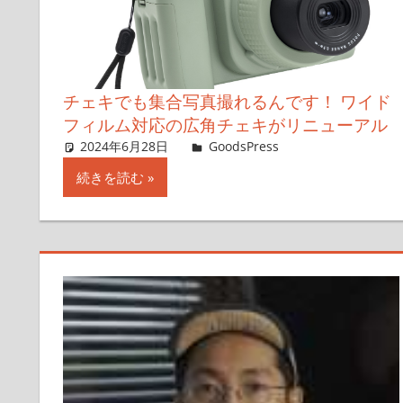
チェキでも集合写真撮れるんです！ ワイド
フィルム対応の広角チェキがリニューアル
2024年6月28日
＆GP
GoodsPress
コメントを残
続きを読む