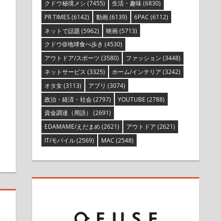
クドウ秘境メシ
(7455)
生活・趣味
(6830)
PR TIMES
(6142)
動画
(6139)
6PAC
(6112)
ネットで話題
(5962)
映画
(5713)
クドウ@地球食べ歩き
(4530)
アウトドア/スポーツ
(3580)
ファッション
(3448)
ネットサービス
(3325)
ホーム/インテリア
(3242)
オタ女
(3113)
アプリ
(3074)
政治・経済・社会
(2797)
YOUTUBE
(2788)
資金調達（用語）
(2691)
す
EDAMAME/えだまめ
(2621)
アウトドア
(2621)
IT/モバイル
(2569)
MAC
(2548)