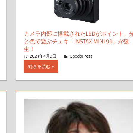
カメラ内部に搭載されたLEDがポイント。
と色で遊ぶチェキ「INSTAX MINI 99」が誕
生！
す
2024年4月3日
＆GP
GoodsPress
コメントを残
続きを読む