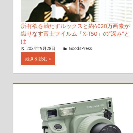
所有欲を満たすルックスと約4020万画素が
織りなす富士フイルム「X-T50」の“深み”と
は
2024年9月28日
＆GP
GoodsPress
コメントを残
続きを読む