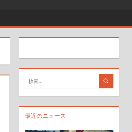
検
検
索
索
対
象:
最近のニュース