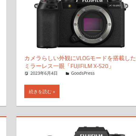
カメラらしい外観にVLOGモードを搭載した
ミラーレス一眼「FUJIFILM X-S20」
2023年6月4日
＆GP
GoodsPress
コメントを残
す
続きを読む