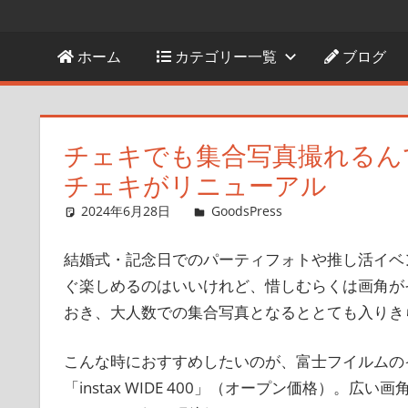
ホーム
カテゴリー一覧
ブログ
チェキでも集合写真撮れるん
チェキがリニューアル
2024年6月28日
＆GP
GoodsPress
コメントを残
結婚式・記念日でのパーティフォトや推し活イベ
ぐ楽しめるのはいいけれど、惜しむらくは画角が
おき、大人数での集合写真となるととても入りき
こんな時におすすめしたいのが、富士フイルムのイン
「instax WIDE 400」（オープン価格）。