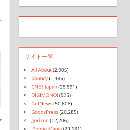
ン
ズ
サイト一覧
All About
(2,005)
bouncy
(1,486)
CNET Japan
(28,891)
DIGIMONO!
(525)
GetNews
(50,606)
GoodsPress
(20,285)
gori.me
(12,206)
ア
iPhone Mania
(29,681)