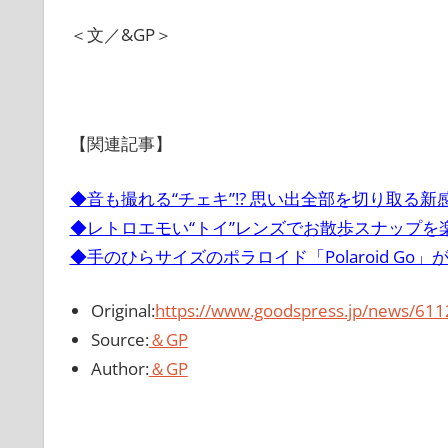
＜文／&GP＞
【関連記事】
◆音も撮れる“チェキ”!? 思い出全部を切り取る
◆レトロエモい“トイ”レンズでお散歩スナップを
◆手のひらサイズのポラロイド「Polaroid G
Original:
https://www.goodspress.jp/news/611
Source:
＆GP
Author:
＆GP