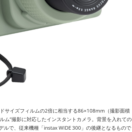
は、カードサイズフィルムの2倍に相当する86×108mm（撮影面積
フィルム”撮影に対応したインスタントカメラ。背景を入れての
、従来機種「instax WIDE 300」の後継となるもので