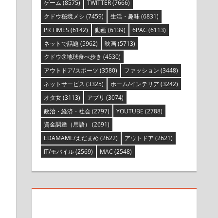
ゲーム
(8575)
TWITTER
(7666)
クドウ秘境メシ
(7459)
生活・趣味
(6831)
PR TIMES
(6142)
動画
(6139)
6PAC
(6113)
ネットで話題
(5962)
映画
(5713)
クドウ@地球食べ歩き
(4530)
アウトドア/スポーツ
(3580)
ファッション
(3448)
ネットサービス
(3325)
ホーム/インテリア
(3242)
オタ女
(3113)
アプリ
(3074)
政治・経済・社会
(2797)
YOUTUBE
(2788)
資金調達（用語）
(2691)
EDAMAME/えだまめ
(2622)
アウトドア
(2621)
IT/モバイル
(2569)
MAC
(2548)