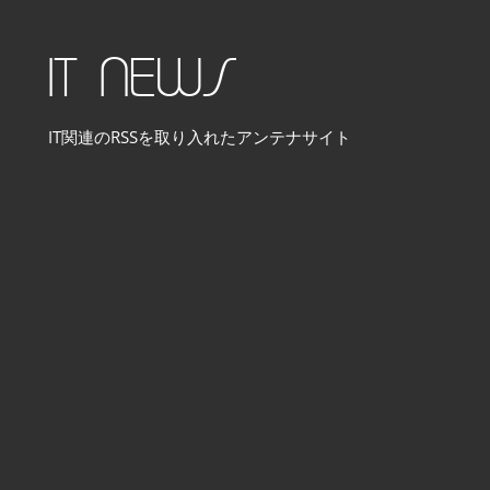
コ
ン
IT NEWS
テ
ン
IT関連のRSSを取り入れたアンテナサイト
ツ
へ
ス
キ
ッ
プ