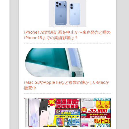
iPhone17の増産計画を中止か〜来春発売と噂の
iPhone18までの業績影響は？
iMac G3やApple IIeなど多数の懐かしいMacが
販売中