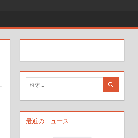
検
す
検
索
索
対
象:
最近のニュース