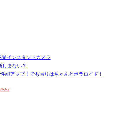
新感覚インスタントカメラ
楽しまない？
o」が性能アップ！でも写りはちゃんとポラロイド！
255/