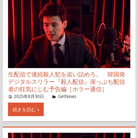
生配信で連続殺人犯を追い詰めろ。 韓国発
デジタルスリラー『殺人配信』崖っぷち配信
者の狂気にじむ予告編［ホラー通信］
2025年8月30日
レイナス
GetNews
コメントを残す
続きを読む