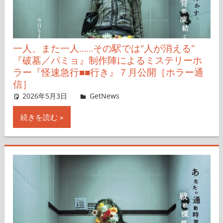
一人、また一人……その駅では“人が消える”
『破墓／パミョ』制作陣によるミステリーホ
ラー『怪速急行■■行き』７月公開［ホラー通
信］
2026年5月3日
レイナス
GetNews
コメントを残す
続きを読む