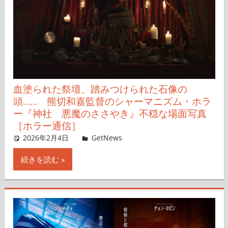
血塗られた祭壇、踏みつけられた石像の
頭…… 熊切和嘉監督のシャーマニズム・ホラ
ー『神社 悪魔のささやき』不穏な場面写真
［ホラー通信］
2026年2月4日
レイナス
GetNews
コメントを残す
続きを読む