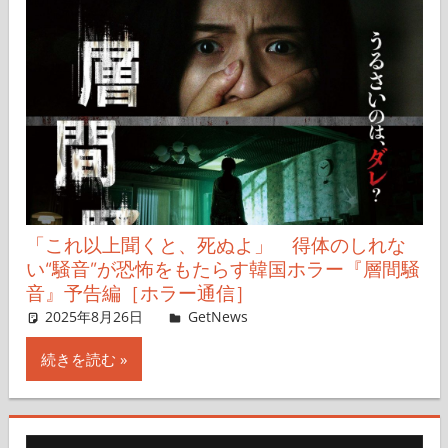
「これ以上聞くと、死ぬよ」 得体のしれな
い“騒音”が恐怖をもたらす韓国ホラー『層間騒
音』予告編［ホラー通信］
2025年8月26日
レイナス
GetNews
コメントを残す
続きを読む