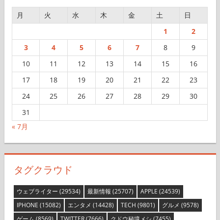
月
火
水
木
金
土
日
1
2
3
4
5
6
7
8
9
10
11
12
13
14
15
16
17
18
19
20
21
22
23
24
25
26
27
28
29
30
31
« 7月
タグクラウド
ウェブライター
(29534)
最新情報
(25707)
APPLE
(24539)
IPHONE
(15082)
エンタメ
(14428)
TECH
(9801)
グルメ
(9578)
ゲーム
(8569)
TWITTER
(7666)
クドウ秘境メシ
(7455)