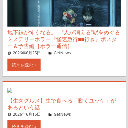
地下鉄が怖くなる。 “人が消える”駅をめぐる
ミステリーホラー『怪速急行■■行き』ポスタ
ー＆予告編［ホラー通信］
2026年6月25日
レイナス
GetNews
コメントを残す
続きを読む
【生肉グルメ】生で食べる「動くユッケ」が
あるという話
2026年6月15日
ガジェ通ウェブライター
GetNews
コメントを残す
続きを読む