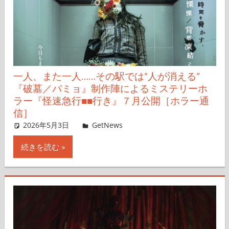
一人、また一人……その駅では“人が消える”
『破墓／パミョ』制作陣によるミステリーホ
ラー『怪速急行■■行き』７月公開［ホラー通
信］
2026年5月3日
レイナス
GetNews
コメントを残す
続きを読む