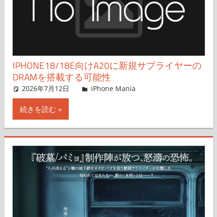
IPHONE18/18E向けA20に新規サプライヤーの
DRAMを搭載する可能性
2026年7月12日
FT729
iPhone Mania
コメントを残す
続きを読む