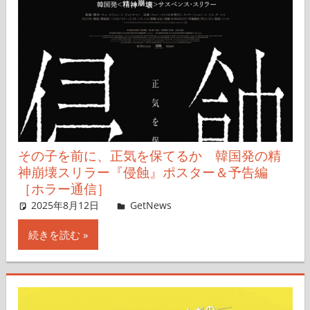
その子を前に、正気を保てるか 韓国発の精
神崩壊スリラー『侵蝕』ポスター＆予告編
［ホラー通信］
2025年8月12日
レイナス
GetNews
コメントを残す
続きを読む