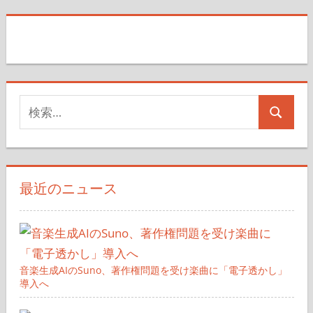
稿
記
の
事
ペ
ー
検
ジ
検
索
送
索
対
り
象:
最近のニュース
音楽生成AIのSuno、著作権問題を受け楽曲に「電子透かし」
導入へ