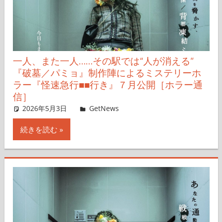
一人、また一人……その駅では“人が消える”
『破墓／パミョ』制作陣によるミステリーホ
ラー『怪速急行■■行き』７月公開［ホラー通
信］
2026年5月3日
レイナス
GetNews
コメントを残す
続きを読む