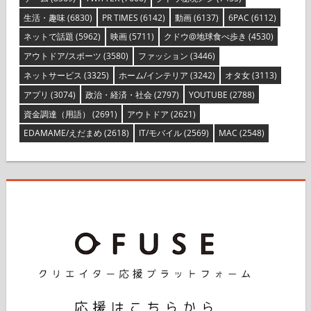
生活・趣味
(6830)
PR TIMES
(6142)
動画
(6137)
6PAC
(6112)
ネットで話題
(5962)
映画
(5711)
クドウ@地球食べ歩き
(4530)
アウトドア/スポーツ
(3580)
ファッション
(3446)
ネットサービス
(3325)
ホーム/インテリア
(3242)
オタ女
(3113)
アプリ
(3074)
政治・経済・社会
(2797)
YOUTUBE
(2788)
資金調達（用語）
(2691)
アウトドア
(2621)
EDAMAME/えだまめ
(2618)
IT/モバイル
(2569)
MAC
(2548)