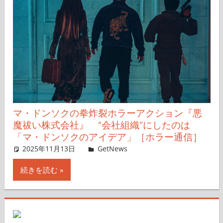
マ・ドンソクの拳炸裂ホラーアクション『悪
魔祓い株式会社』 “会社組織”にしたのは
「マ・ドンソクのアイデア」［ホラー通信］
2025年11月13日
レイナス
GetNews
コメントを残す
続きを読む