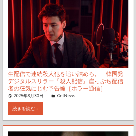
生配信で連続殺人犯を追い詰めろ。 韓国発
デジタルスリラー『殺人配信』崖っぷち配信
者の狂気にじむ予告編［ホラー通信］
2025年8月30日
レイナス
GetNews
コメントを残す
続きを読む