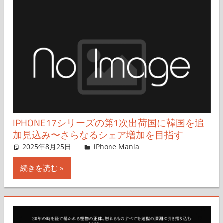
IPHONE17シリーズの第1次出荷国に韓国を追
加見込み〜さらなるシェア増加を目指す
2025年8月25日
FT729
iPhone Mania
コメントを残す
続きを読む