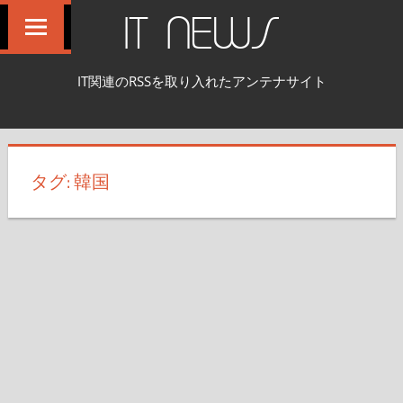
コ
IT NEWS
ン
テ
IT関連のRSSを取り入れたアンテナサイト
ン
ツ
へ
ス
タグ:
韓国
キ
ッ
プ