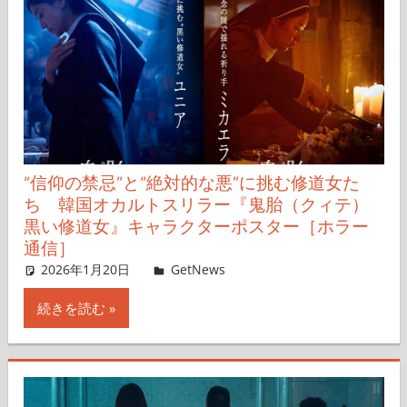
“信仰の禁忌”と“絶対的な悪”に挑む修道女た
ち 韓国オカルトスリラー『鬼胎（クィテ）
黒い修道女』キャラクターポスター［ホラー
通信］
2026年1月20日
レイナス
GetNews
コメントを残す
続きを読む