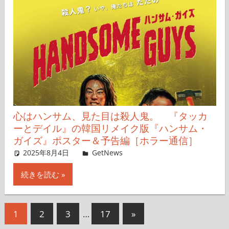
心はハンサム、見た目は殺人鬼。 『タッカ
ーとデイル』の韓国リメイク版『ハンサム・
ガイズ』ポスター＆予告編［ホラー通信］
2025年8月4日
レイナス
GetNews
コメントを残す
続きを読む
投
次
1
2
3
…
17
»
の