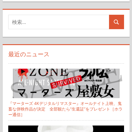
ー
検
ジ
検
索
送
索
対
り
象:
最近のニュース
『マーターズ 4Kデジタルリマスター』オールナイト上映、鬼
畜な併映作品が決定 全部観たら“生還証”をプレゼント［ホラ
ー通信］