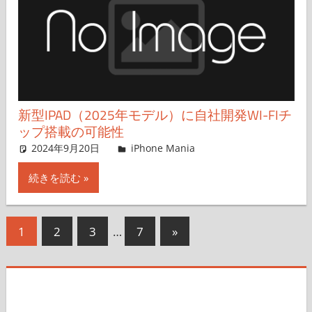
新型IPAD（2025年モデル）に自社開発WI-FIチ
ップ搭載の可能性
2024年9月20日
FT729
iPhone Mania
コメントを残す
続きを読む
投
次
1
2
3
…
7
»
の
稿
記
の
事
ペ