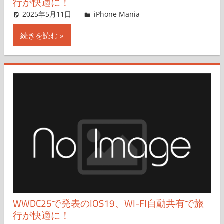
行が快適に！
2025年5月11日
hato
iPhone Mania
コメントを残す
続きを読む
WWDC25で発表のIOS19、WI-FI自動共有で旅
行が快適に！