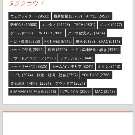
タグクラウド
ウェブライター
(29532)
最新情報
(25707)
APPLE
(24537)
IPHONE
(15080)
エンタメ
(14428)
TECH
(9801)
グルメ
(9577)
ゲーム
(8569)
TWITTER
(7666)
クドウ秘境メシ
(7454)
生活・趣味
(6828)
PR TIMES
(6142)
動画
(6137)
6PAC
(6111)
ネットで話題
(5962)
映画
(5709)
クドウ@地球食べ歩き
(4530)
アウトドア/スポーツ
(3580)
ファッション
(3446)
ネットサービス
(3325)
ホーム/インテリア
(3241)
オタ女
(3113)
アプリ
(3074)
政治・経済・社会
(2797)
YOUTUBE
(2788)
資金調達（用語）
(2691)
アウトドア
(2621)
EDAMAME/えだまめ
(2618)
IT/モバイル
(2569)
MAC
(2548)