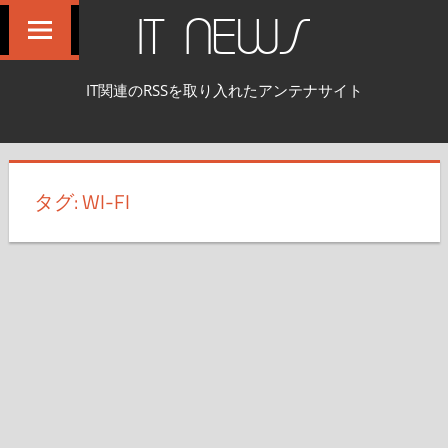
コ
IT NEWS
ン
テ
IT関連のRSSを取り入れたアンテナサイト
ン
ツ
へ
ス
タグ:
WI-FI
キ
ッ
プ