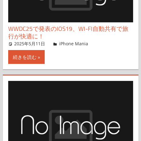
WWDC25で発表のIOS19、WI-FI自動共有で旅
行が快適に！
2025年5月11日
hato
iPhone Mania
コメントを残す
続きを読む