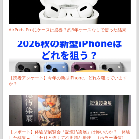
AirPods Proにケースは必要？約3年ケースなしで使った結果
【読者アンケート】今年の新型iPhone、どれを狙っています
か？
【レポート】体験型展覧会「記憶汚染展」は怖いのか？ 体験
した結果→「じわりと怖くて不思議な後味」［ホラー通信］