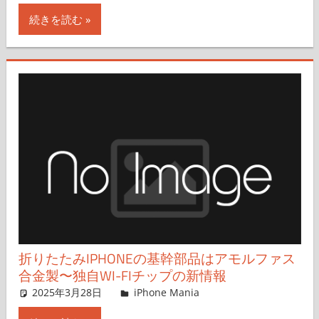
続きを読む
折りたたみIPHONEの基幹部品はアモルファス
合金製〜独自WI-FIチップの新情報
2025年3月28日
FT729
iPhone Mania
コメントを残す