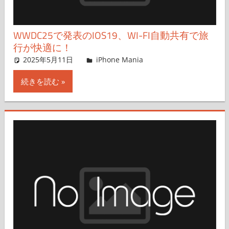
WWDC25で発表のIOS19、WI-FI自動共有で旅
行が快適に！
2025年5月11日
hato
iPhone Mania
コメントを残す
続きを読む