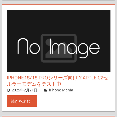
IPHONE18/18 PROシリーズ向け？APPLE C2セ
ルラーモデムをテスト中
2025年2月21日
FT729
iPhone Mania
コメントを残す
続きを読む