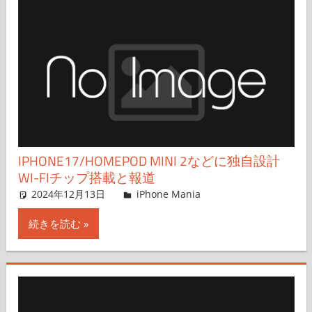
IPHONE17/HOMEPOD MINI 2などに独自設計
WI-FIチップ搭載と報道
2024年12月13日
FT729
iPhone Mania
コメントを残す
続きを読む