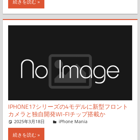
続きを読む
IPHONE17シリーズの4モデルに新型フロント
カメラと独自開発WI-FIチップ搭載か
2025年3月18日
FT729
iPhone Mania
コメントを残す
続きを読む