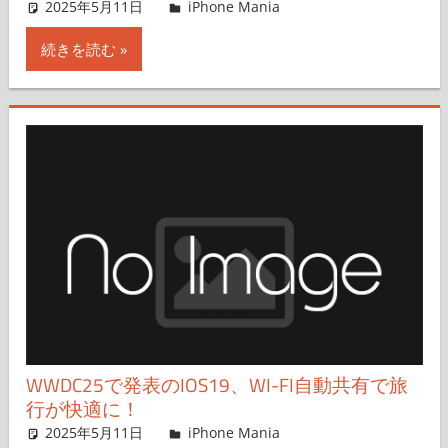
2025年5月11日
hato
iPhone Mania
コメントを残す
続きを読む
WWDC25で発表のIOS19、WI-FI自動共有で旅
行が快適に！
2025年5月11日
hato
iPhone Mania
コメントを残す