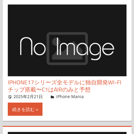
IPHONE17シリーズ全モデルに独自開発WI-FI
チップ搭載〜C1はAIRのみと予想
2025年2月21日
FT729
iPhone Mania
コメントを残す
続きを読む