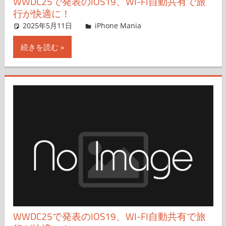
WWDC25で発表のIOS19、WI-FI自動共有で旅
行が快適に！
2025年5月11日
hato
iPhone Mania
コメントを残す
続きを読む
WWDC25で発表のIOS19、WI-FI自動共有で旅