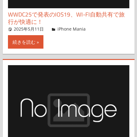
WWDC25で発表のIOS19、WI-FI自動共有で旅
行が快適に！
2025年5月11日
hato
iPhone Mania
コメントを残す
続きを読む