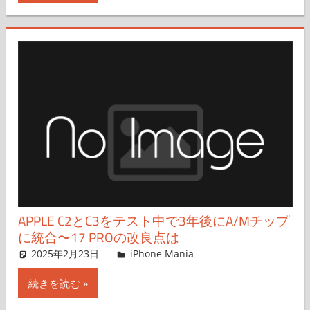
APPLE C2とC3をテスト中で3年後にA/Mチップ
に統合〜17 PROの改良点は
2025年2月23日
FT729
iPhone Mania
コメントを残す
続きを読む