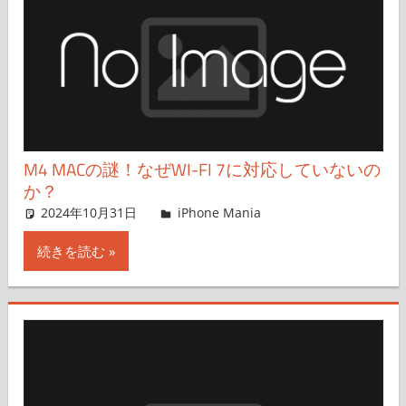
M4 MACの謎！なぜWI-FI 7に対応していないの
か？
2024年10月31日
lexi
iPhone Mania
コメントを残す
続きを読む