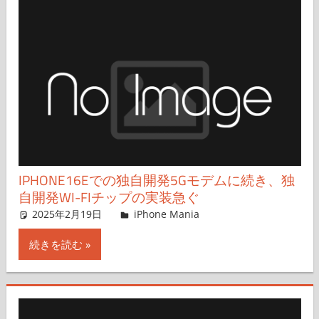
IPHONE16Eでの独自開発5Gモデムに続き、独
自開発WI-FIチップの実装急ぐ
2025年2月19日
FT729
iPhone Mania
コメントを残す
続きを読む