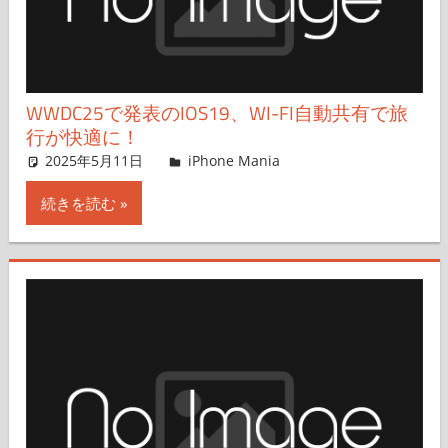
WWDC25で発表のIOS19、WI-FI自動共有で旅
行が快適に！
2025年5月11日
hato
iPhone Mania
コメントを残す
続きを読む