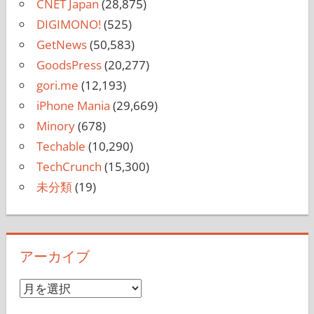
CNET Japan
(28,875)
DIGIMONO!
(525)
GetNews
(50,583)
GoodsPress
(20,277)
gori.me
(12,193)
iPhone Mania
(29,669)
Minory
(678)
Techable
(10,290)
TechCrunch
(15,300)
未分類
(19)
アーカイブ
ア
ー