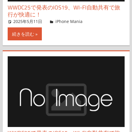
WWDC25で発表のIOS19、WI-FI自動共有で旅
行が快適に！
2025年5月11日
hato
iPhone Mania
コメントを残す
続きを読む