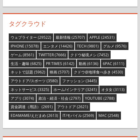
タグクラウド
ウェブライター
(29522)
最新情報
(25707)
APPLE
(24531)
IPHONE
(15078)
エンタメ
(14426)
TECH
(9801)
グルメ
(9576)
ゲーム
(8561)
TWITTER
(7666)
クドウ秘境メシ
(7452)
生活・趣味
(6825)
PR TIMES
(6142)
動画
(6136)
6PAC
(6111)
ネットで話題
(5962)
映画
(5707)
クドウ@地球食べ歩き
(4530)
アウトドア/スポーツ
(3580)
ファッション
(3445)
ネットサービス
(3325)
ホーム/インテリア
(3241)
オタ女
(3113)
アプリ
(3074)
政治・経済・社会
(2797)
YOUTUBE
(2788)
資金調達（用語）
(2691)
アウトドア
(2621)
EDAMAME/えだまめ
(2613)
IT/モバイル
(2569)
MAC
(2548)