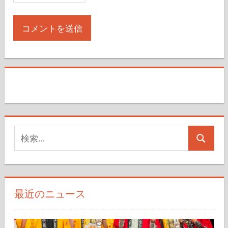
検
検
索
索
対
象:
最近のニュース