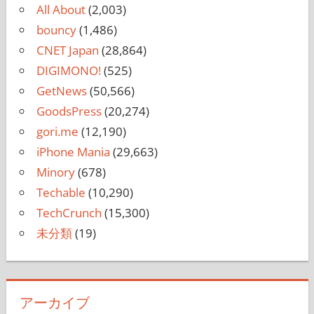
All About
(2,003)
bouncy
(1,486)
CNET Japan
(28,864)
DIGIMONO!
(525)
GetNews
(50,566)
GoodsPress
(20,274)
gori.me
(12,190)
iPhone Mania
(29,663)
Minory
(678)
Techable
(10,290)
TechCrunch
(15,300)
未分類
(19)
アーカイブ