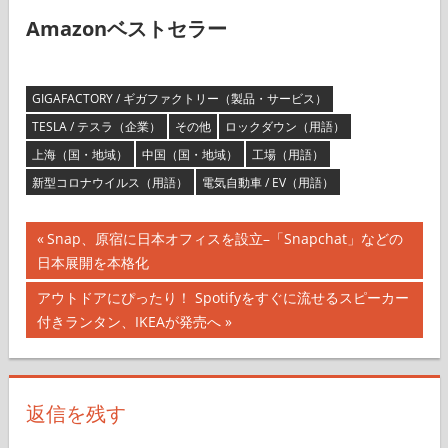
Amazonベストセラー
GIGAFACTORY / ギガファクトリー（製品・サービス）
TESLA / テスラ（企業）
その他
ロックダウン（用語）
上海（国・地域）
中国（国・地域）
工場（用語）
新型コロナウイルス（用語）
電気自動車 / EV（用語）
投
前
Snap、原宿に日本オフィスを設立–「Snapchat」などの
の
日本展開を本格化
稿
記
次
アウトドアにぴったり！ Spotifyをすぐに流せるスピーカー
ナ
事:
の
付きランタン、IKEAが発売へ
記
ビ
事:
ゲ
返信を残す
ー