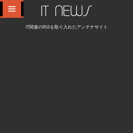
コ
IT NEWS
ン
テ
IT関連のRSSを取り入れたアンテナサイト
ン
ツ
へ
ス
キ
ッ
プ