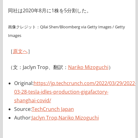
同社は2020年8月に1株を5分割した。
画像クレジット：Qilai Shen/Bloomberg via Getty Images / Getty
Images
［
原文へ
］
（文：Jaclyn Trop、翻訳：
Nariko Mizoguchi
）
Original:
https://jp.techcrunch.com/2022/03/29/2022-
03-28-tesla-idles-production-gigafactory-
shanghai-covid/
Source:
TechCrunch Japan
Author:
Jaclyn Trop,Nariko Mizoguchi