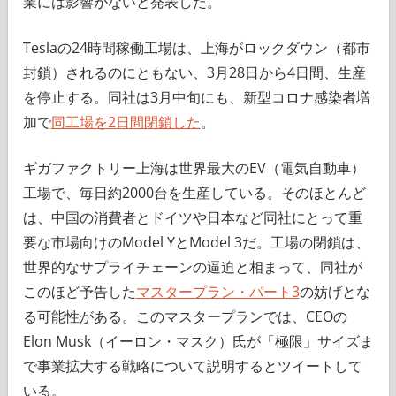
業には影響がないと発表した。
Teslaの24時間稼働工場は、上海がロックダウン（都市
封鎖）されるのにともない、3月28日から4日間、生産
を停止する。同社は3月中旬にも、新型コロナ感染者増
加で
同工場を2日間閉鎖した
。
ギガファクトリー上海は世界最大のEV（電気自動車）
工場で、毎日約2000台を生産している。そのほとんど
は、中国の消費者とドイツや日本など同社にとって重
要な市場向けのModel YとModel 3だ。工場の閉鎖は、
世界的なサプライチェーンの逼迫と相まって、同社が
このほど予告した
マスタープラン・パート3
の妨げとな
る可能性がある。このマスタープランでは、CEOの
Elon Musk（イーロン・マスク）氏が「極限」サイズま
で事業拡大する戦略について説明するとツイートして
いる。