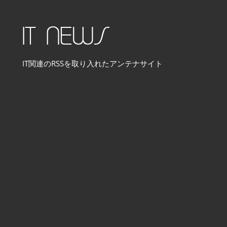
コ
ン
IT NEWS
テ
ン
IT関連のRSSを取り入れたアンテナサイト
ツ
へ
ス
キ
ッ
プ