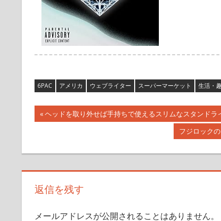
6PAC
アメリカ
ウェブライター
スーパーマーケット
生活・
投
前
ヘッドを取り外せば手持ちで使えるスリムなスタンドラ
の
稿
次
フジロックの
記
の
ナ
事:
記
事:
ビ
返信を残す
ゲ
ー
メールアドレスが公開されることはありません。