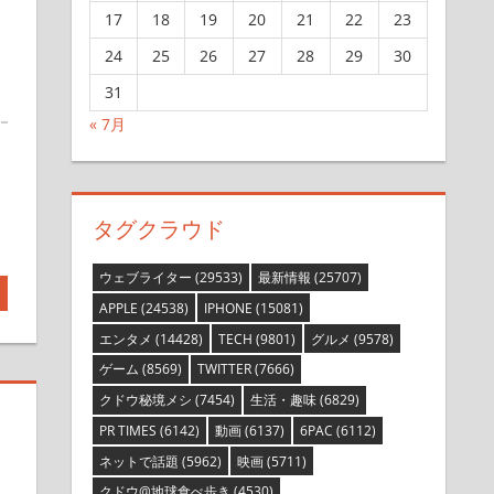
17
18
19
20
21
22
23
24
25
26
27
28
29
30
31
« 7月
タグクラウド
ウェブライター
(29533)
最新情報
(25707)
APPLE
(24538)
IPHONE
(15081)
エンタメ
(14428)
TECH
(9801)
グルメ
(9578)
ゲーム
(8569)
TWITTER
(7666)
クドウ秘境メシ
(7454)
生活・趣味
(6829)
PR TIMES
(6142)
動画
(6137)
6PAC
(6112)
ネットで話題
(5962)
映画
(5711)
クドウ@地球食べ歩き
(4530)