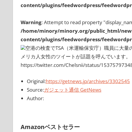
content/plugins/feedwordpress/feedwordpre
Warning
: Attempt to read property "display_nam
/home/minory/minory.org/public_html/new
content/plugins/feedwordpress/feedwordpre
空港の検査でTSA（米運輸保安庁）職員に大
メリカ人女性のツイートが話題を呼んでいます。
https://twitter.com/Chelsnii/status/153757973
Original:
https://getnews.jp/archives/3302545
Source:
ガジェット通信 GetNews
Author:
Amazonベストセラー