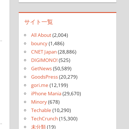
サイト一覧
All About
(2,004)
bouncy
(1,486)
CNET Japan
(28,886)
DIGIMONO!
(525)
GetNews
(50,589)
GoodsPress
(20,279)
gori.me
(12,199)
iPhone Mania
(29,670)
Minory
(678)
Techable
(10,290)
TechCrunch
(15,300)
未分類
(19)