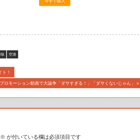
今すぐ購入
趣味
空港
イト！
プロモーション動画で大論争「ダサすぎる！」「ダサくないじゃん」
※
が付いている欄は必須項目です