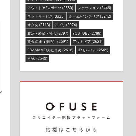
アウトドア/スポーツ
(3580)
ファッション
(3446)
ネットサービス
(3325)
ホーム/インテリア
(3242)
オタ女
(3113)
アプリ
(3074)
政治・経済・社会
(2797)
YOUTUBE
(2788)
資金調達（用語）
(2691)
アウトドア
(2621)
EDAMAME/えだまめ
(2618)
IT/モバイル
(2569)
MAC
(2548)