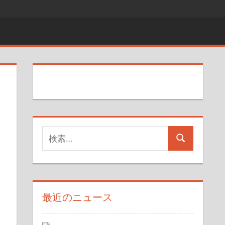
検
検
索
索
対
象:
最近のニュース