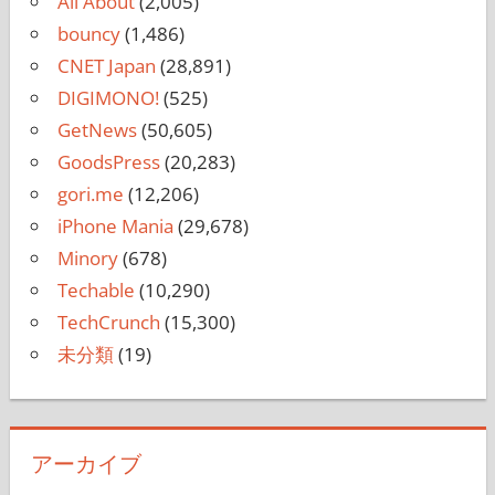
All About
(2,005)
bouncy
(1,486)
CNET Japan
(28,891)
DIGIMONO!
(525)
GetNews
(50,605)
GoodsPress
(20,283)
gori.me
(12,206)
iPhone Mania
(29,678)
Minory
(678)
Techable
(10,290)
TechCrunch
(15,300)
未分類
(19)
アーカイブ