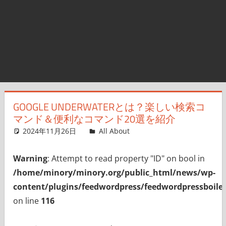
GOOGLE UNDERWATERとは？楽しい検索コ
マンド＆便利なコマンド20選を紹介
2024年11月26日
All About
コメントを残す
Warning
: Attempt to read property "ID" on bool in
/home/minory/minory.org/public_html/news/wp-
content/plugins/feedwordpress/feedwordpressboiler
on line
116