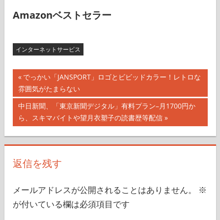
Amazonベストセラー
インターネットサービス
投
前
でっかい「JANSPORT」ロゴとビビッドカラー！レトロな
の
雰囲気がたまらない
稿
記
次
中日新聞、「東京新聞デジタル」有料プラン–月1700円か
ナ
事:
の
ら、スキマバイトや望月衣塑子の読書歴等配信
記
ビ
事:
ゲ
返信を残す
ー
シ
メールアドレスが公開されることはありません。
※
が付いている欄は必須項目です
ョ