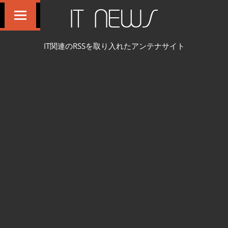
コ
IT NEWS
ン
テ
IT関連のRSSを取り入れたアンテナサイト
ン
ツ
へ
ス
キ
ッ
プ