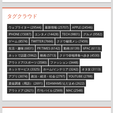
タグクラウド
ウェブライター
(29544)
最新情報
(25707)
APPLE
(24546)
IPHONE
(15087)
エンタメ
(14428)
TECH
(9801)
グルメ
(9582)
ゲーム
(8574)
TWITTER
(7666)
クドウ秘境メシ
(7459)
生活・趣味
(6831)
PR TIMES
(6142)
動画
(6139)
6PAC
(6113)
ネットで話題
(5962)
映画
(5713)
クドウ@地球食べ歩き
(4530)
アウトドア/スポーツ
(3580)
ファッション
(3448)
ネットサービス
(3325)
ホーム/インテリア
(3242)
オタ女
(3113)
アプリ
(3074)
政治・経済・社会
(2797)
YOUTUBE
(2788)
資金調達（用語）
(2691)
EDAMAME/えだまめ
(2622)
アウトドア
(2621)
IT/モバイル
(2569)
MAC
(2548)