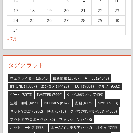
10
11
12
13
14
15
16
17
18
19
20
21
22
23
24
25
26
27
28
29
30
31
« 7月
タグクラウド
ウェブライター
(29545)
最新情報
(25707)
APPLE
(24548)
IPHONE
(15087)
エンタメ
(14428)
TECH
(9801)
グルメ
(9582)
ゲーム
(8575)
TWITTER
(7666)
クドウ秘境メシ
(7459)
生活・趣味
(6831)
PR TIMES
(6142)
動画
(6139)
6PAC
(6113)
ネットで話題
(5962)
映画
(5713)
クドウ@地球食べ歩き
(4530)
アウトドア/スポーツ
(3580)
ファッション
(3448)
ネットサービス
(3325)
ホーム/インテリア
(3242)
オタ女
(3113)