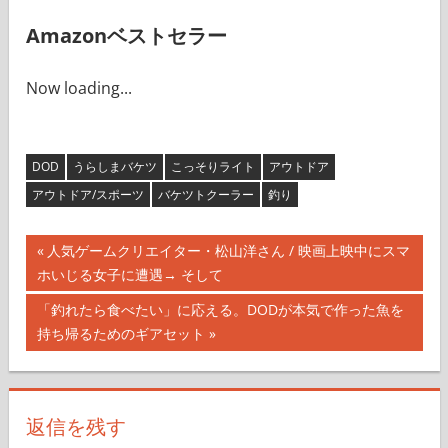
Amazonベストセラー
Now loading...
DOD
うらしまバケツ
こっそりライト
アウトドア
アウトドア/スポーツ
バケツトクーラー
釣り
投
前
人気ゲームクリエイター・松山洋さん / 映画上映中にスマ
の
ホいじる女子に遭遇→ そして
稿
記
次
「釣れたら食べたい」に応える。DODが本気で作った魚を
ナ
事:
の
持ち帰るためのギアセット
記
ビ
事:
ゲ
返信を残す
ー