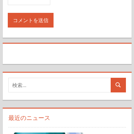
検
検
索
索
対
象:
最近のニュース