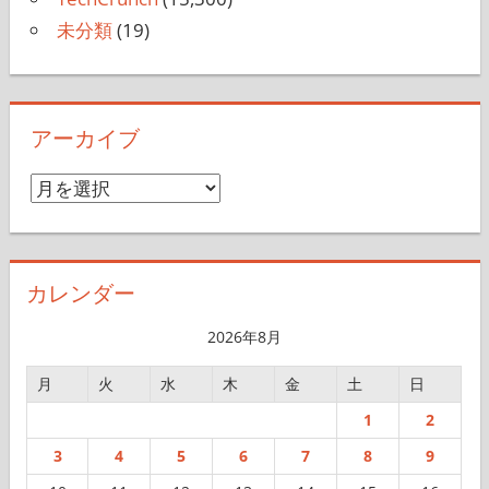
未分類
(19)
アーカイブ
ア
ー
カ
イ
カレンダー
ブ
2026年8月
月
火
水
木
金
土
日
1
2
3
4
5
6
7
8
9