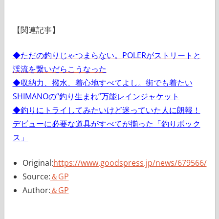
【関連記事】
◆ただの釣りじゃつまらない。POLERがストリートと
渓流を繋いだらこうなった
◆収納力、撥水、着心地すべてよし。街でも着たい
SHIMANOの“釣り生まれ”万能レインジャケット
◆釣りにトライしてみたいけど迷っていた人に朗報！
デビューに必要な道具がすべてが揃った「釣りボック
ス」
Original:
https://www.goodspress.jp/news/679566/
Source:
＆GP
Author:
＆GP