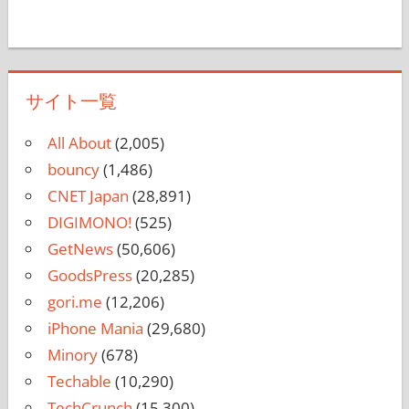
サイト一覧
All About
(2,005)
bouncy
(1,486)
CNET Japan
(28,891)
DIGIMONO!
(525)
GetNews
(50,606)
GoodsPress
(20,285)
gori.me
(12,206)
iPhone Mania
(29,680)
Minory
(678)
Techable
(10,290)
TechCrunch
(15,300)