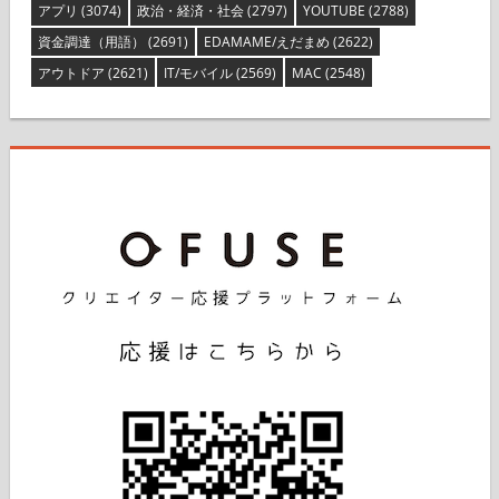
アプリ
(3074)
政治・経済・社会
(2797)
YOUTUBE
(2788)
資金調達（用語）
(2691)
EDAMAME/えだまめ
(2622)
アウトドア
(2621)
IT/モバイル
(2569)
MAC
(2548)