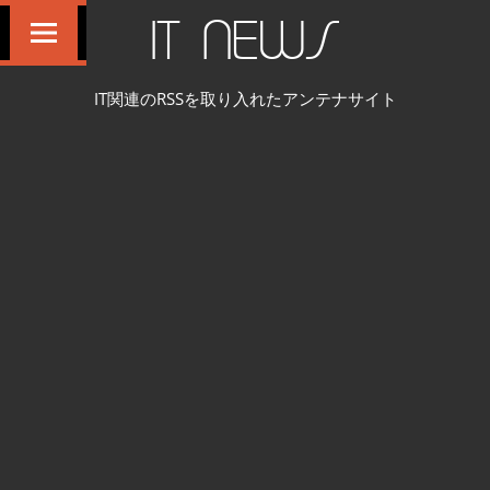
コ
IT NEWS
ン
テ
IT関連のRSSを取り入れたアンテナサイト
ン
ツ
へ
ス
キ
ッ
プ