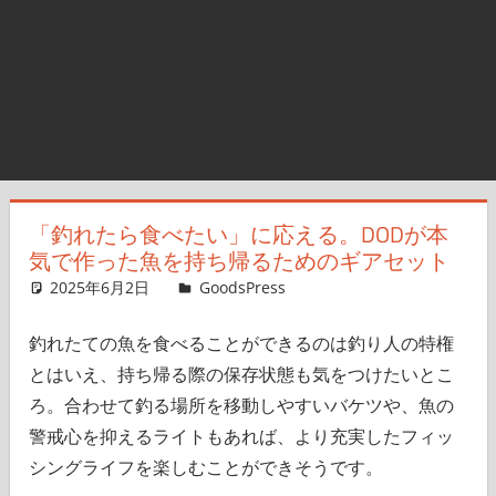
「釣れたら食べたい」に応える。DODが本
気で作った魚を持ち帰るためのギアセット
2025年6月2日
＆GP
GoodsPress
コメントを残す
釣れたての魚を食べることができるのは釣り人の特権
とはいえ、持ち帰る際の保存状態も気をつけたいとこ
ろ。合わせて釣る場所を移動しやすいバケツや、魚の
警戒心を抑えるライトもあれば、より充実したフィッ
シングライフを楽しむことができそうです。