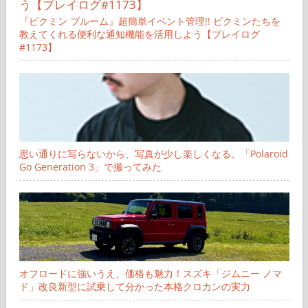
『ピクミン ブルーム』超簡単イベント管理!! ピクミンたちを
教えてくれる便利な通知機能を活用しよう【プレイログ
#1173】
思い通りに写らないから、写真が少し楽しくなる。「Polaroid
Go Generation 3」で撮ってみた
オフロードに強いうえ、価格も魅力！スズキ「ジムニー ノマ
ド」改良新型に試乗して分かった本格クロカンの実力