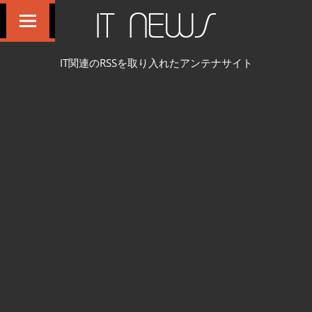
コ
IT NEWS
ン
テ
IT関連のRSSを取り入れたアンテナサイト
ン
ツ
へ
ス
キ
ッ
プ