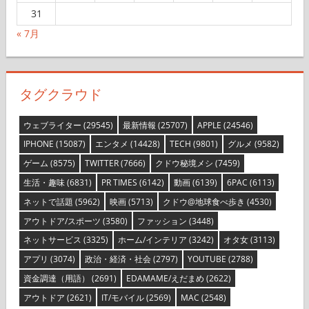
31
« 7月
タグクラウド
ウェブライター
(29545)
最新情報
(25707)
APPLE
(24546)
IPHONE
(15087)
エンタメ
(14428)
TECH
(9801)
グルメ
(9582)
ゲーム
(8575)
TWITTER
(7666)
クドウ秘境メシ
(7459)
生活・趣味
(6831)
PR TIMES
(6142)
動画
(6139)
6PAC
(6113)
ネットで話題
(5962)
映画
(5713)
クドウ@地球食べ歩き
(4530)
アウトドア/スポーツ
(3580)
ファッション
(3448)
ネットサービス
(3325)
ホーム/インテリア
(3242)
オタ女
(3113)
アプリ
(3074)
政治・経済・社会
(2797)
YOUTUBE
(2788)
資金調達（用語）
(2691)
EDAMAME/えだまめ
(2622)
アウトドア
(2621)
IT/モバイル
(2569)
MAC
(2548)