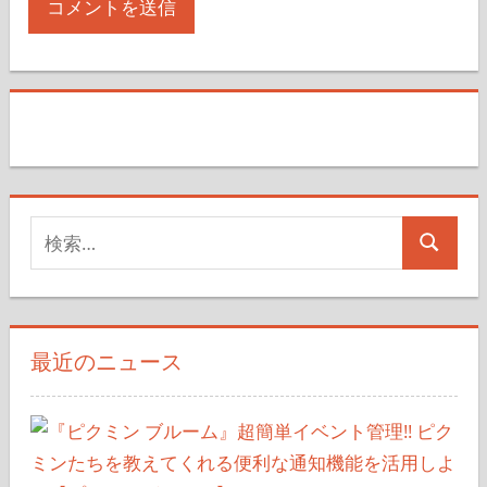
検
検
索
索
対
象:
最近のニュース