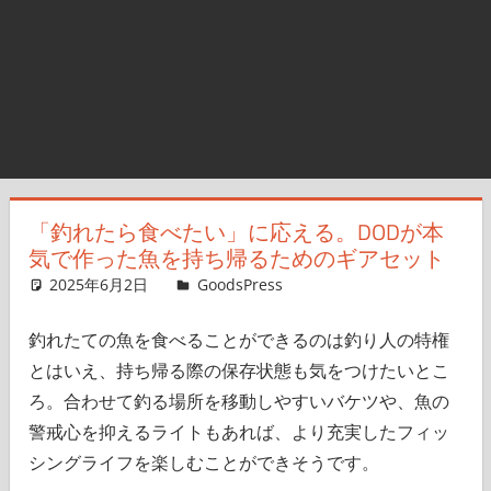
「釣れたら食べたい」に応える。DODが本
気で作った魚を持ち帰るためのギアセット
2025年6月2日
＆GP
GoodsPress
コメントを残す
釣れたての魚を食べることができるのは釣り人の特権
とはいえ、持ち帰る際の保存状態も気をつけたいとこ
ろ。合わせて釣る場所を移動しやすいバケツや、魚の
警戒心を抑えるライトもあれば、より充実したフィッ
シングライフを楽しむことができそうです。