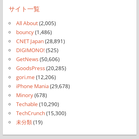
サイト一覧
All About
(2,005)
bouncy
(1,486)
CNET Japan
(28,891)
DIGIMONO!
(525)
GetNews
(50,606)
GoodsPress
(20,285)
gori.me
(12,206)
iPhone Mania
(29,678)
Minory
(678)
Techable
(10,290)
TechCrunch
(15,300)
未分類
(19)