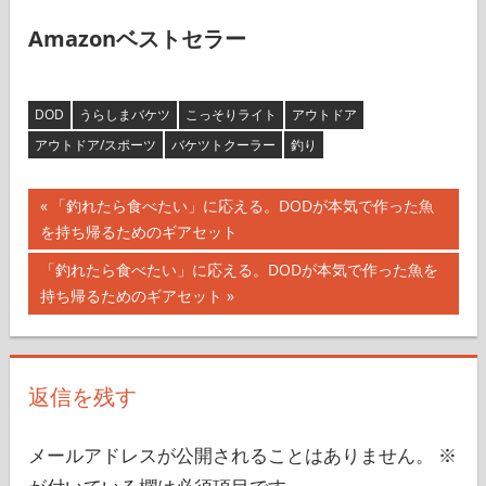
Amazonベストセラー
DOD
うらしまバケツ
こっそりライト
アウトドア
アウトドア/スポーツ
バケツトクーラー
釣り
投
前
「釣れたら食べたい」に応える。DODが本気で作った魚
の
を持ち帰るためのギアセット
稿
記
次
「釣れたら食べたい」に応える。DODが本気で作った魚を
ナ
事:
の
持ち帰るためのギアセット
記
ビ
事:
ゲ
返信を残す
ー
シ
メールアドレスが公開されることはありません。
※