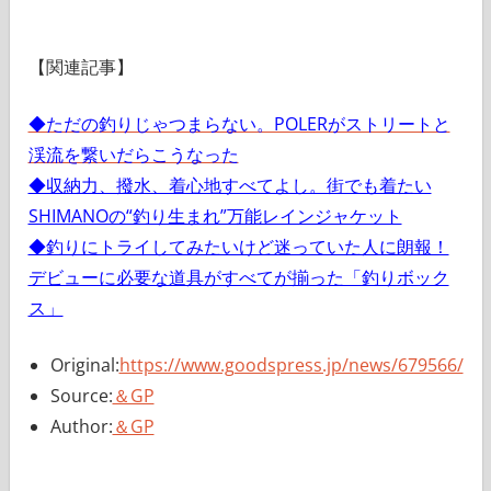
【関連記事】
◆ただの釣りじゃつまらない。POLERがストリートと
渓流を繋いだらこうなった
◆収納力、撥水、着心地すべてよし。街でも着たい
SHIMANOの“釣り生まれ”万能レインジャケット
◆釣りにトライしてみたいけど迷っていた人に朗報！
デビューに必要な道具がすべてが揃った「釣りボック
ス」
Original:
https://www.goodspress.jp/news/679566/
Source:
＆GP
Author:
＆GP