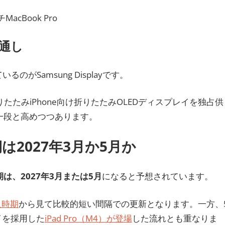
acBook Pro
見通し
がSamsung Displayです。
の折りたたみiPhone向け折りたたみOLEDディスプレイを独占供
を一段と高めつつあります。
期は2027年3月か5月か
期は、2027年3月または5月
になると予想されています。
投入時期
から見て比較的短い間隔での更新となります。一方、
イを採用した
iPad Pro（M4）が登場
した流れとも重なりま