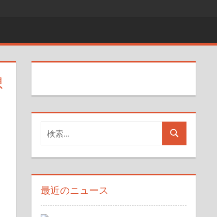
想
検
検
索
索
対
象:
最近のニュース