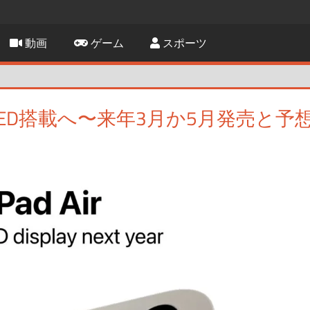
動画
ゲーム
スポーツ
IRがOLED搭載へ〜来年3月か5月発売と予
残す