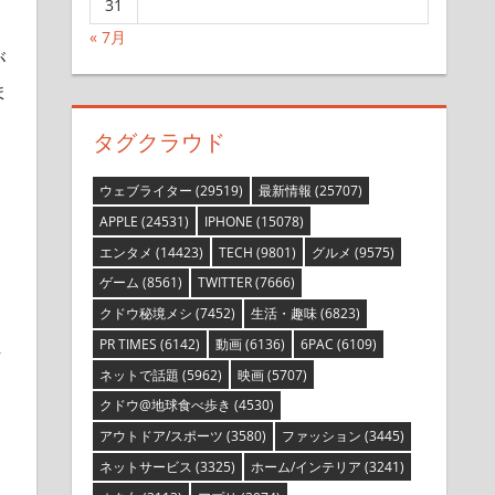
31
« 7月
が
ま
タグクラウド
ウェブライター
(29519)
最新情報
(25707)
APPLE
(24531)
IPHONE
(15078)
エンタメ
(14423)
TECH
(9801)
グルメ
(9575)
ゲーム
(8561)
TWITTER
(7666)
クドウ秘境メシ
(7452)
生活・趣味
(6823)
れ
PR TIMES
(6142)
動画
(6136)
6PAC
(6109)
ネットで話題
(5962)
映画
(5707)
クドウ@地球食べ歩き
(4530)
アウトドア/スポーツ
(3580)
ファッション
(3445)
ネットサービス
(3325)
ホーム/インテリア
(3241)