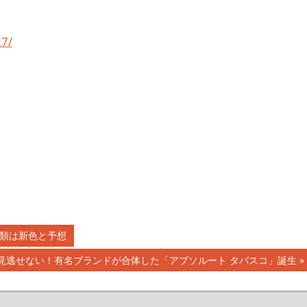
27/
2種類は新色と予想
見逃せない！有名ブランドが合体した「アブソルート タバスコ」誕生