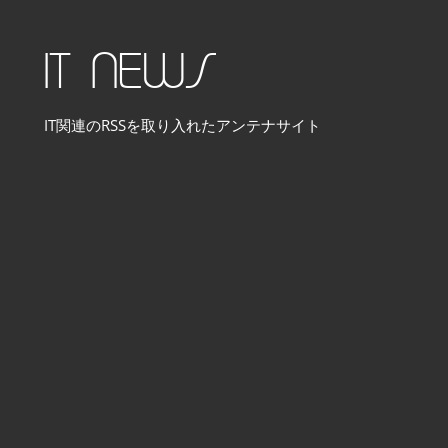
コ
ン
IT NEWS
テ
ン
IT関連のRSSを取り入れたアンテナサイト
ツ
へ
ス
キ
ッ
プ