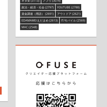
オタ女
(3113)
アプリ
(3074)
政治・経済・社会
(2797)
YOUTUBE
(2788)
資金調達（用語）
(2691)
アウトドア
(2621)
EDAMAME/えだまめ
(2613)
IT/モバイル
(2569)
MAC
(2548)