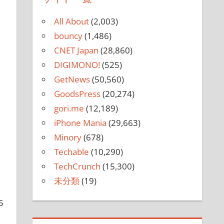
All About
(2,003)
bouncy
(1,486)
CNET Japan
(28,860)
DIGIMONO!
(525)
GetNews
(50,560)
GoodsPress
(20,274)
gori.me
(12,189)
iPhone Mania
(29,663)
Minory
(678)
Techable
(10,290)
TechCrunch
(15,300)
未分類
(19)
5