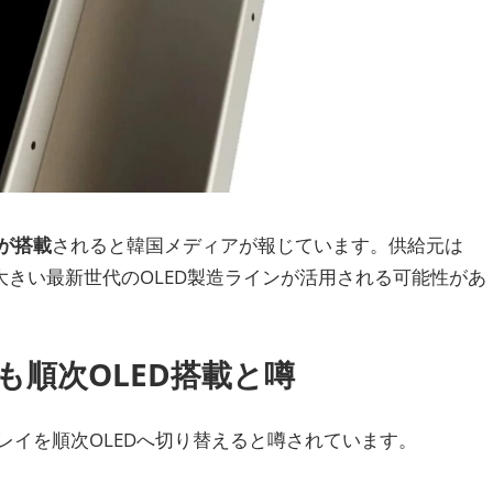
イが搭載
されると韓国メディアが報じています。供給元は
基板の大きい最新世代のOLED製造ラインが活用される可能性があ
roにも順次OLED搭載と噂
プレイを順次OLEDへ切り替えると噂されています。