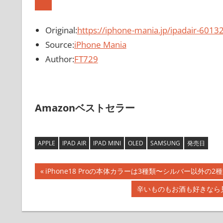
Original:
https://iphone-mania.jp/ipadair-6013
Source:
iPhone Mania
Author:
FT729
Amazonベストセラー
APPLE
IPAD AIR
IPAD MINI
OLED
SAMSUNG
発売日
投
前
iPhone18 Proの本体カラーは3種類〜シルバー以外の
の
稿
次
辛いものもお酒も好きなら
記
の
ナ
事:
記