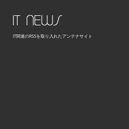
コ
ン
IT NEWS
テ
ン
IT関連のRSSを取り入れたアンテナサイト
ツ
へ
ス
キ
ッ
プ