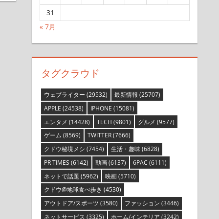
31
« 7月
タグクラウド
ウェブライター
(29532)
最新情報
(25707)
APPLE
(24538)
IPHONE
(15081)
エンタメ
(14428)
TECH
(9801)
グルメ
(9577)
ゲーム
(8569)
TWITTER
(7666)
クドウ秘境メシ
(7454)
生活・趣味
(6828)
PR TIMES
(6142)
動画
(6137)
6PAC
(6111)
ネットで話題
(5962)
映画
(5710)
クドウ@地球食べ歩き
(4530)
アウトドア/スポーツ
(3580)
ファッション
(3446)
ネットサービス
(3325)
ホーム/インテリア
(3242)