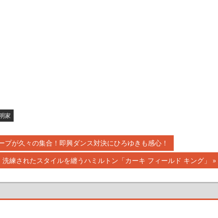
明家
プ全6グループが久々の集合！即興ダンス対決にひろゆきも感心！
洗練されたスタイルを纏うハミルトン「カーキ フィールド キング」