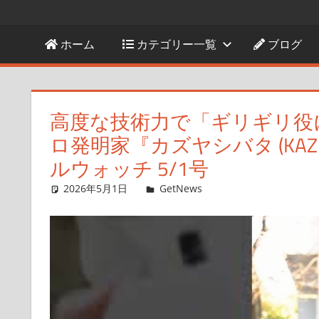
ホーム
カテゴリー一覧
ブログ
高度な技術力で「ギリギリ役
ロ発明家『カズヤシバタ (KAZU
ルウォッチ 5/1号
2026年5月1日
ガジェクリ
GetNews
コメントを残す