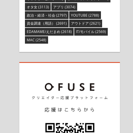
オタ女
(3113)
アプリ
(3074)
政治・経済・社会
(2797)
YOUTUBE
(2788)
資金調達（用語）
(2691)
アウトドア
(2621)
EDAMAME/えだまめ
(2618)
IT/モバイル
(2569)
MAC
(2548)