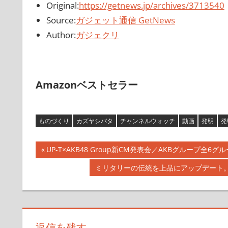
Original:
https://getnews.jp/archives/3713540
Source:
ガジェット通信 GetNews
Author:
ガジェクリ
Amazonベストセラー
ものづくり
カズヤシバタ
チャンネルウォッチ
動画
発明
発
投
前
UP-T×AKB48 Group新CM発表会／AKBグルー
の
稿
次
ミリタリーの伝統を上品にアップデート。
記
の
ナ
事:
記
事:
ビ
返信を残す