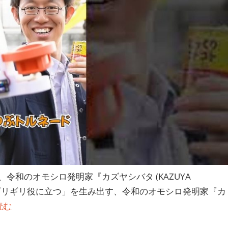
和のオモシロ発明家『カズヤシバタ (KAZUYA
で「ギリギリ役に立つ」を生み出す、令和のオモシロ発明家『カ
読む