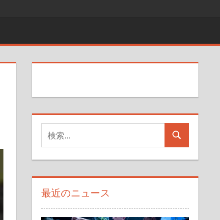
シ
検
検
索
索
対
象:
最近のニュース