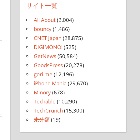
サイト一覧
All About
(2,004)
bouncy
(1,486)
CNET Japan
(28,875)
DIGIMONO!
(525)
GetNews
(50,584)
GoodsPress
(20,278)
gori.me
(12,196)
iPhone Mania
(29,670)
Minory
(678)
Techable
(10,290)
TechCrunch
(15,300)
未分類
(19)