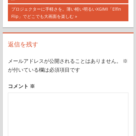
稿
記
次
プロジェクターに手軽さを。薄い軽い明るいXGIMI「Elfin
ナ
事:
の
Flip」でどこでも大画面を楽しむ
記
ビ
事:
ゲ
返信を残す
ー
シ
メールアドレスが公開されることはありません。
※
が付いている欄は必須項目です
ョ
ン
コメント
※