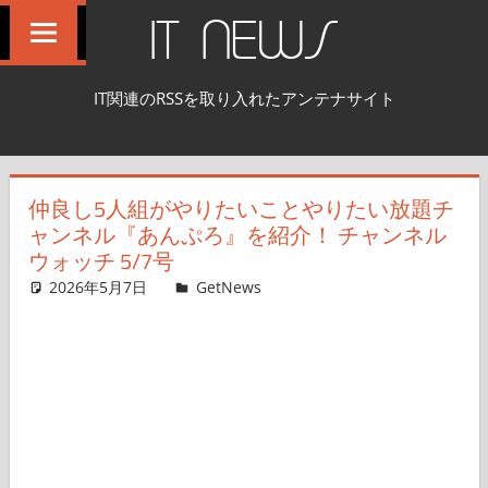
コ
IT NEWS
ン
テ
IT関連のRSSを取り入れたアンテナサイト
ン
ツ
へ
仲良し5人組がやりたいことやりたい放題チ
ス
ャンネル『あんぷろ』を紹介！ チャンネル
キ
ウォッチ 5/7号
ッ
2026年5月7日
ガジェクリ
GetNews
コメントを残す
プ