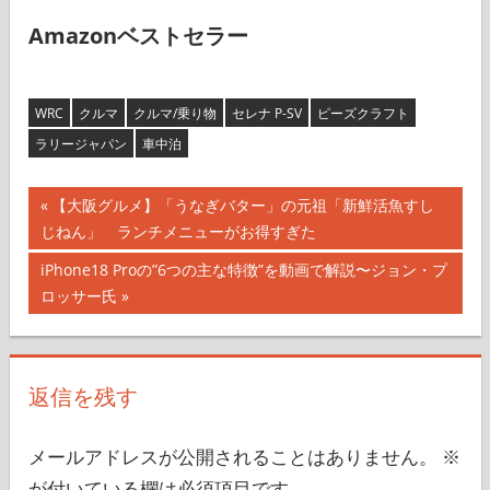
Amazonベストセラー
WRC
クルマ
クルマ/乗り物
セレナ P-SV
ピーズクラフト
ラリージャパン
車中泊
投
前
【大阪グルメ】「うなぎバター」の元祖「新鮮活魚すし
の
じねん」 ランチメニューがお得すぎた
稿
記
次
iPhone18 Proの”6つの主な特徴”を動画で解説〜ジョン・プ
ナ
事:
の
ロッサー氏
記
ビ
事:
ゲ
返信を残す
ー
シ
メールアドレスが公開されることはありません。
※
が付いている欄は必須項目です