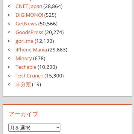
CNET Japan
(28,864)
DIGIMONO!
(525)
GetNews
(50,566)
GoodsPress
(20,274)
gori.me
(12,190)
iPhone Mania
(29,663)
Minory
(678)
Techable
(10,290)
TechCrunch
(15,300)
未分類
(19)
アーカイブ
ア