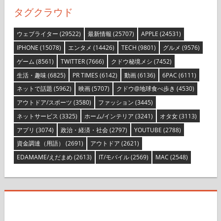
タグクラウド
ウェブライター
(29522)
最新情報
(25707)
APPLE
(24531)
IPHONE
(15078)
エンタメ
(14426)
TECH
(9801)
グルメ
(9576)
ゲーム
(8561)
TWITTER
(7666)
クドウ秘境メシ
(7452)
生活・趣味
(6825)
PR TIMES
(6142)
動画
(6136)
6PAC
(6111)
ネットで話題
(5962)
映画
(5707)
クドウ@地球食べ歩き
(4530)
アウトドア/スポーツ
(3580)
ファッション
(3445)
ネットサービス
(3325)
ホーム/インテリア
(3241)
オタ女
(3113)
アプリ
(3074)
政治・経済・社会
(2797)
YOUTUBE
(2788)
資金調達（用語）
(2691)
アウトドア
(2621)
EDAMAME/えだまめ
(2613)
IT/モバイル
(2569)
MAC
(2548)