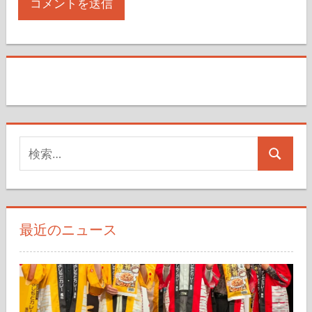
検
検
索
索
対
象:
最近のニュース