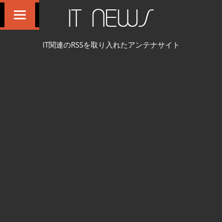
コ
IT NEWS
ン
テ
IT関連のRSSを取り入れたアンテナサイト
ン
ツ
へ
ス
キ
ッ
プ