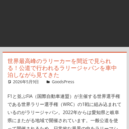
世界最高峰のラリーカーを間近で見られ
る！公道で行われるラリージャパンを車中
泊しながら見てきた
2026年5月9日
GoodsPress Web
GoodsPress
コメントを残す
F1と並ぶFIA（国際自動車連盟）が主催する世界選手権
である世界ラリー選手権（WRC）の1戦に組み込まれて
いるのがラリージャパン。2022年からは愛知県と岐阜
県にまたがる地域で開催されています。一般公道を使
って開催されるため、日常的な風景の中をラリーマシ