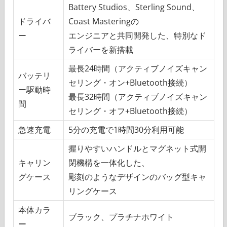
Battery Studios、Sterling Sound、
ドライバ
Coast Masteringの
ー
エンジニアと共同開発した、特別なド
ライバーを新搭載
最長24時間（アクティブノイズキャン
バッテリ
セリング・オン+Bluetooth接続）
ー駆動時
最長32時間（アクティブノイズキャン
間
セリング・オフ+Bluetooth接続）
急速充電
5分の充電で1時間30分利用可能
握りやすいハンドルとマグネット式開
キャリン
閉機構を一体化した、
グケース
彫刻のようなデザインのバッグ型キャ
リングケース
本体カラ
ブラック、プラチナホワイト
ー