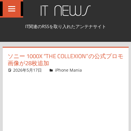
コ
IT NEWS
ン
テ
IT関連のRSSを取り入れたアンテナサイト
ン
ツ
へ
ソニー 1000X “THE COLLEXION”の公式プロモ
ス
画像が28枚追加
キ
2026年5月17日
FT729
iPhone Mania
コメントを残す
ッ
プ