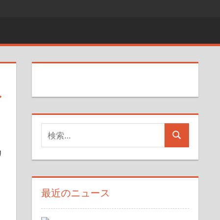
ア
検
検
索
リ
索
対
象:
最近のニュース