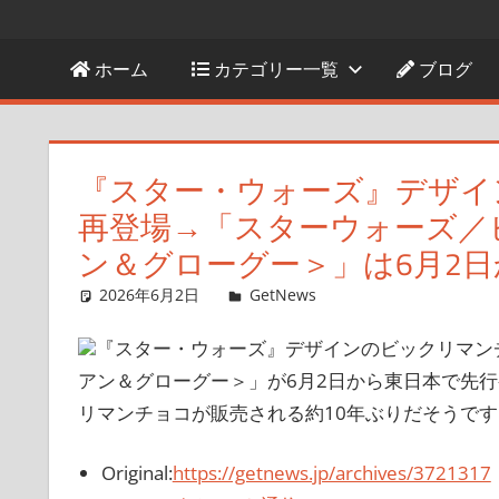
ホーム
カテゴリー一覧
ブログ
『スター・ウォーズ』デザイ
再登場→「スターウォーズ／
ン＆グローグー＞」は6月2
2026年6月2日
ガジェ通ウェブライター
GetNews
コメントを残す
『スター・ウォーズ』デザインのビックリマン
アン＆グローグー＞」が6月2日から東日本で先
リマンチョコが販売される約10年ぶりだそうです。
Original:
https://getnews.jp/archives/3721317