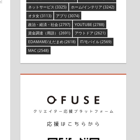
ネットサービス
(3325)
ホーム/インテリア
(3242)
オタ女
(3113)
アプリ
(3074)
政治・経済・社会
(2797)
YOUTUBE
(2788)
資金調達（用語）
(2691)
アウトドア
(2621)
EDAMAME/えだまめ
(2618)
IT/モバイル
(2569)
MAC
(2548)