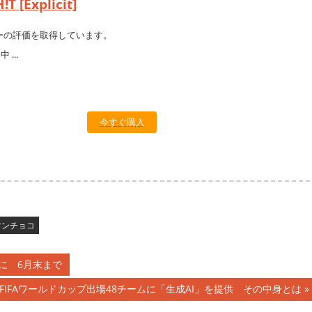
T [Explicit]
ーの評価を取得しています。
今すぐ購入
マンチョコ
能に 6月末まで
FIFAワールドカップ出場48チームに「生成AI」を提供 その中身とは