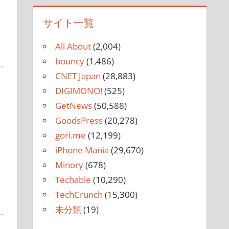
サイト一覧
All About
(2,004)
bouncy
(1,486)
CNET Japan
(28,883)
DIGIMONO!
(525)
GetNews
(50,588)
GoodsPress
(20,278)
gori.me
(12,199)
iPhone Mania
(29,670)
Minory
(678)
Techable
(10,290)
TechCrunch
(15,300)
未分類
(19)