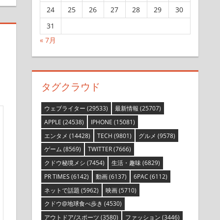
24
25
26
27
28
29
30
31
« 7月
タグクラウド
ウェブライター
(29533)
最新情報
(25707)
APPLE
(24538)
IPHONE
(15081)
エンタメ
(14428)
TECH
(9801)
グルメ
(9578)
ゲーム
(8569)
TWITTER
(7666)
クドウ秘境メシ
(7454)
生活・趣味
(6829)
PR TIMES
(6142)
動画
(6137)
6PAC
(6112)
ネットで話題
(5962)
映画
(5710)
クドウ@地球食べ歩き
(4530)
アウトドア/スポーツ
(3580)
ファッション
(3446)