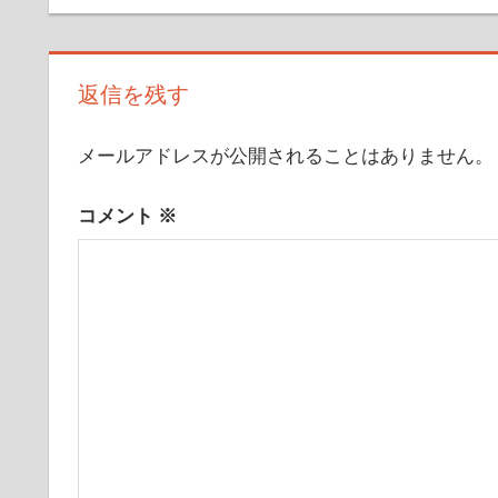
ナ
事:
記
事:
ビ
返信を残す
ゲ
ー
メールアドレスが公開されることはありません。
シ
コメント
※
ョ
ン