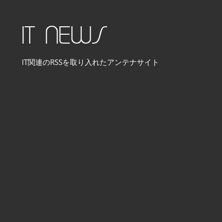
コ
ン
IT NEWS
テ
ン
IT関連のRSSを取り入れたアンテナサイト
ツ
へ
ス
キ
ッ
プ