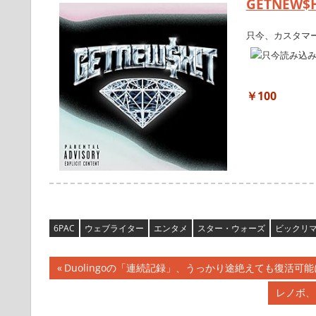
GETNEW$H!
只今、カスタマ
￥100
6PAC
ウェブライター
エンタメ
スター・ウォーズ
ビックリ
投
前
Duolingoの「連続記録」、うっかり途絶えても復活可
の
稿
次
レノボ、
記
の