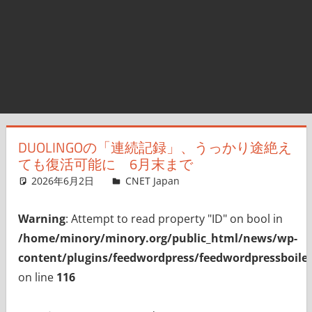
DUOLINGOの「連続記録」、うっかり途絶え
ても復活可能に 6月末まで
2026年6月2日
CNET Japan
コメントを残す
Warning
: Attempt to read property "ID" on bool in
/home/minory/minory.org/public_html/news/wp-
content/plugins/feedwordpress/feedwordpressboiler
on line
116