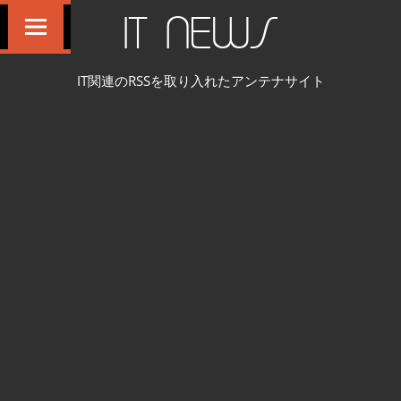
コ
IT NEWS
ン
テ
IT関連のRSSを取り入れたアンテナサイト
ン
ツ
へ
ス
キ
ッ
プ