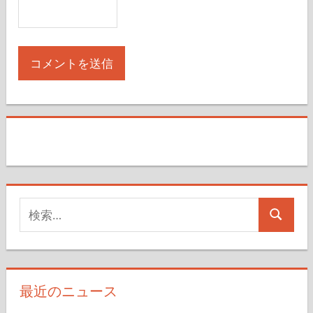
検
検
索
索
対
象:
最近のニュース