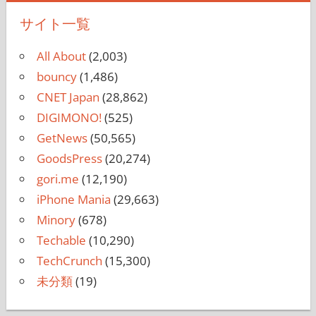
サイト一覧
All About
(2,003)
bouncy
(1,486)
CNET Japan
(28,862)
DIGIMONO!
(525)
GetNews
(50,565)
GoodsPress
(20,274)
gori.me
(12,190)
iPhone Mania
(29,663)
Minory
(678)
Techable
(10,290)
TechCrunch
(15,300)
未分類
(19)