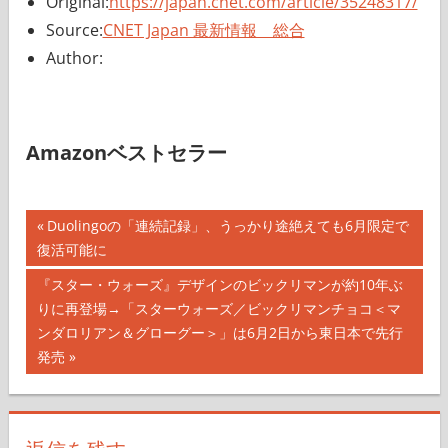
Original:
https://japan.cnet.com/article/35248317/
Source:
CNET Japan 最新情報 総合
Author:
Amazonベストセラー
投
前
Duolingoの「連続記録」、うっかり途絶えても6月限定で
の
復活可能に
稿
記
次
『スター・ウォーズ』デザインのビックリマンが約10年ぶ
ナ
事:
の
りに再登場→「スターウォーズ／ビックリマンチョコ＜マ
記
ンダロリアン＆グローグー＞」は6月2日から東日本で先行
ビ
事:
発売
ゲ
ー