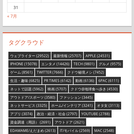
31
« 7月
タグクラウド
ウェブライター
(29522)
最新情報
(25707)
APPLE
(24531)
IPHONE
(15078)
エンタメ
(14426)
TECH
(9801)
グルメ
(9575)
ゲーム
(8561)
TWITTER
(7666)
クドウ秘境メシ
(7452)
生活・趣味
(6825)
PR TIMES
(6142)
動画
(6136)
6PAC
(6111)
ネットで話題
(5962)
映画
(5707)
クドウ@地球食べ歩き
(4530)
アウトドア/スポーツ
(3580)
ファッション
(3445)
ネットサービス
(3325)
ホーム/インテリア
(3241)
オタ女
(3113)
アプリ
(3074)
政治・経済・社会
(2797)
YOUTUBE
(2788)
資金調達（用語）
(2691)
アウトドア
(2621)
EDAMAME/えだまめ
(2613)
IT/モバイル
(2569)
MAC
(2548)