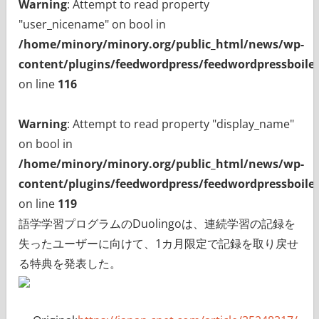
Warning
: Attempt to read property
"user_nicename" on bool in
/home/minory/minory.org/public_html/news/wp-
content/plugins/feedwordpress/feedwordpressboiler
on line
116
Warning
: Attempt to read property "display_name"
on bool in
/home/minory/minory.org/public_html/news/wp-
content/plugins/feedwordpress/feedwordpressboiler
on line
119
語学学習プログラムのDuolingoは、連続学習の記録を
失ったユーザーに向けて、1カ月限定で記録を取り戻せ
る特典を発表した。