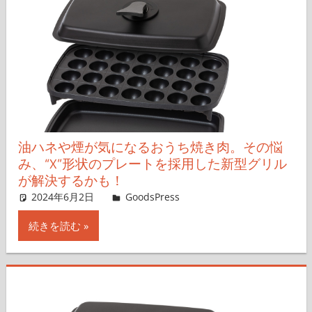
油ハネや煙が気になるおうち焼き肉。その悩
み、“X”形状のプレートを採用した新型グリル
が解決するかも！
2024年6月2日
＆GP
GoodsPress
コメントを残す
続きを読む