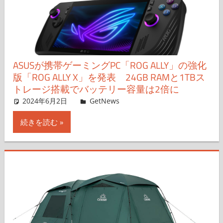
ASUSが携帯ゲーミングPC「ROG ALLY」の強化
版「ROG ALLY X」を発表 24GB RAMと1TBス
トレージ搭載でバッテリー容量は2倍に
2024年6月2日
shnsk
GetNews
コメントを残す
続きを読む