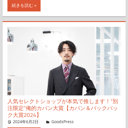
続きを読む
人気セレクトショップが本気で推します！“別
注限定”俺的カバン大賞【カバン＆バックパッ
ク大賞2024】
2024年6月2日
＆GP
GoodsPress
コメントを残す