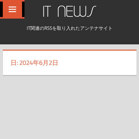
コ
IT NEWS
ン
テ
IT関連のRSSを取り入れたアンテナサイト
ン
ツ
へ
ス
日:
2024年6月2日
キ
ッ
プ