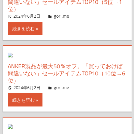
間違いない」セールアイテムTOP10（5位→1
位）
2024年6月2日
g.O.R.i
gori.me
コメントを残す
続きを読む
ANKER製品が最大50％オフ。「買っておけば
間違いない」セールアイテムTOP10（10位→6
位）
2024年6月2日
g.O.R.i
gori.me
コメントを残す
続きを読む