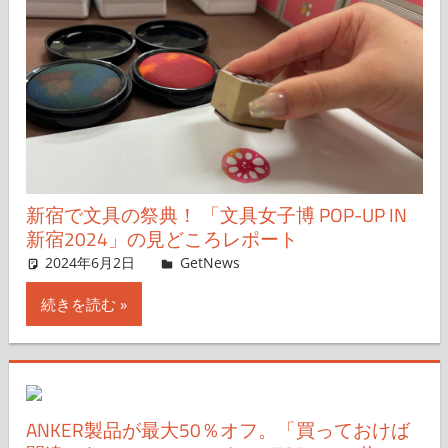
新宿で文具の祭典！ 「文具女子博 POP-UP IN
新宿2024」の見どころレポート
2024年6月2日
erini (エリーニ)
GetNews
コメントを残す
続きを読む
ANKER製品が最大50％オフ。「買っておけば