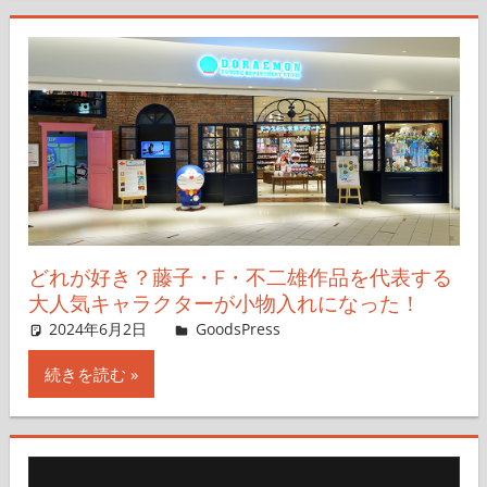
どれが好き？藤子・F・不二雄作品を代表する
大人気キャラクターが小物入れになった！
2024年6月2日
＆GP
GoodsPress
コメントを残す
続きを読む