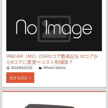
IPAD AIR（M2）のGPUコア数表記を10コアか
ら9コアに変更〜コスト削減策？
2024年6月2日
FT729
iPhone Mania
コメントを残す
続きを読む