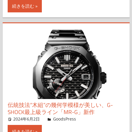
続きを読む
伝統技法“木組”の幾何学模様が美しい、G-
SHOCK最上級ライン「MR-G」新作
2024年6月2日
＆GP
GoodsPress
コメントを残す
続きを読む