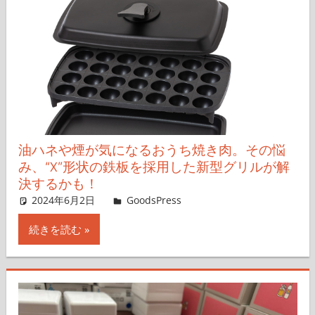
油ハネや煙が気になるおうち焼き肉。その悩
み、“X”形状の鉄板を採用した新型グリルが解
決するかも！
2024年6月2日
＆GP
GoodsPress
コメントを残す
続きを読む