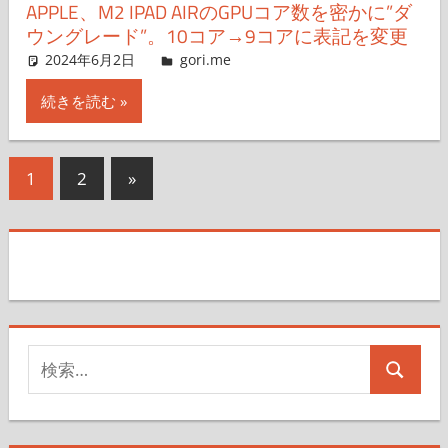
APPLE、M2 IPAD AIRのGPUコア数を密かに”ダ
ウングレード”。10コア→9コアに表記を変更
2024年6月2日
g.O.R.i
gori.me
コメントを残す
続きを読む
投
次
1
2
»
の
稿
記
の
事
ペ
ー
検
ジ
検
索
送
索
対
象: