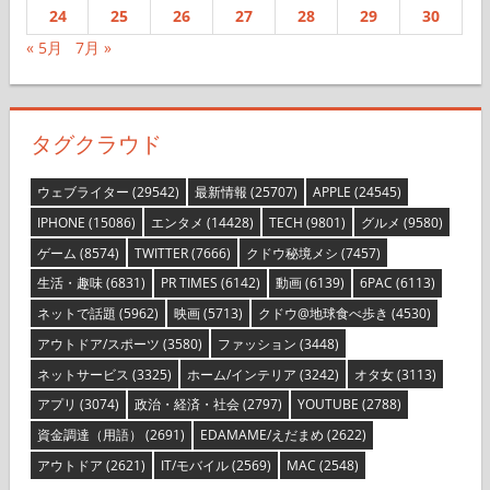
24
25
26
27
28
29
30
« 5月
7月 »
タグクラウド
ウェブライター
(29542)
最新情報
(25707)
APPLE
(24545)
IPHONE
(15086)
エンタメ
(14428)
TECH
(9801)
グルメ
(9580)
ゲーム
(8574)
TWITTER
(7666)
クドウ秘境メシ
(7457)
生活・趣味
(6831)
PR TIMES
(6142)
動画
(6139)
6PAC
(6113)
ネットで話題
(5962)
映画
(5713)
クドウ@地球食べ歩き
(4530)
アウトドア/スポーツ
(3580)
ファッション
(3448)
ネットサービス
(3325)
ホーム/インテリア
(3242)
オタ女
(3113)
アプリ
(3074)
政治・経済・社会
(2797)
YOUTUBE
(2788)
資金調達（用語）
(2691)
EDAMAME/えだまめ
(2622)
アウトドア
(2621)
IT/モバイル
(2569)
MAC
(2548)