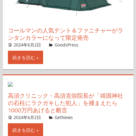
コールマンの人気テント＆ファニチャーがラ
ンタンカラーになって限定発売
2024年6月2日
＆GP
GoodsPress
コメントを残す
続きを読む
高須クリニック・高須克弥院長が「靖国神社
の石柱にラクガキした犯人」を捕まえたら
1000万円あげると断言
2024年6月2日
GetNews
コメントを残す
続きを読む