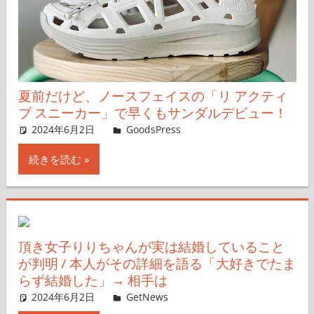
夏前だけど、ノースフェイスの「リ アクティ
ブ スニーカー」で早くもサンダルデビュー！
2024年6月2日
＆GP
GoodsPress
コメントを残す
続きを読む
頂き女子りりちゃんが実は結婚していること
が判明 / 本人がその詳細を語る「大好きでたま
らず結婚した」→ 相手は
2024年6月2日
GetNews
コメントを残す