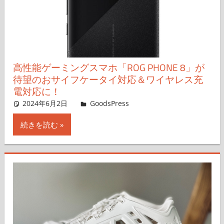
高性能ゲーミングスマホ「ROG PHONE 8」が
待望のおサイフケータイ対応＆ワイヤレス充
電対応に！
2024年6月2日
＆GP
GoodsPress
コメントを残す
続きを読む