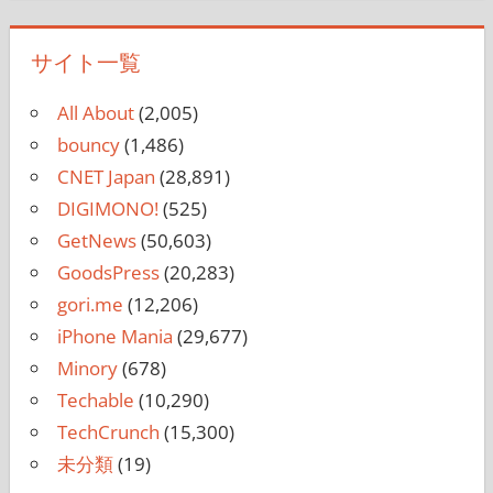
サイト一覧
All About
(2,005)
bouncy
(1,486)
CNET Japan
(28,891)
DIGIMONO!
(525)
GetNews
(50,603)
GoodsPress
(20,283)
gori.me
(12,206)
iPhone Mania
(29,677)
Minory
(678)
Techable
(10,290)
TechCrunch
(15,300)
未分類
(19)