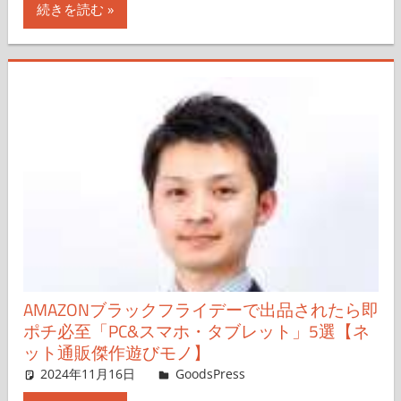
続きを読む
AMAZONブラックフライデーで出品されたら即
ポチ必至「PC&スマホ・タブレット」5選【ネ
ット通販傑作遊びモノ】
2024年11月16日
＆GP
GoodsPress
コメントを残す