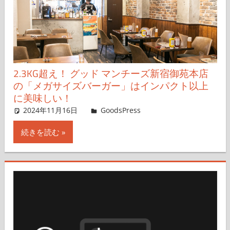
2.3KG超え！ グッド マンチーズ新宿御苑本店
の「メガサイズバーガー」はインパクト以上
に美味しい！
2024年11月16日
＆GP
GoodsPress
コメントを残す
続きを読む