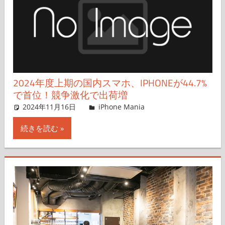
2024年度上期の国内スマホ、IPHONEが44.7%
で首位！競争激化で出荷増
2024年11月16日
hato
iPhone Mania
コメントを残す
続きを読む