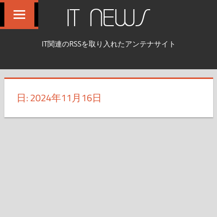
コ
IT NEWS
ン
テ
IT関連のRSSを取り入れたアンテナサイト
ン
ツ
へ
ス
日:
2024年11月16日
キ
ッ
プ