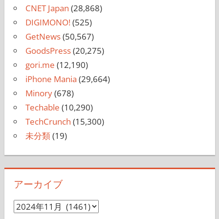
CNET Japan
(28,868)
DIGIMONO!
(525)
GetNews
(50,567)
GoodsPress
(20,275)
gori.me
(12,190)
iPhone Mania
(29,664)
Minory
(678)
Techable
(10,290)
TechCrunch
(15,300)
未分類
(19)
アーカイブ
ア