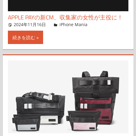
APPLE PAYの新CM、収集家の女性が主役に！
2024年11月16日
lexi
iPhone Mania
コメントを残す
続きを読む