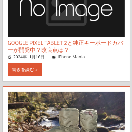
GOOGLE PIXEL TABLET 2と純正キーボードカバ
ーが開発中？改良点は？
2024年11月16日
FT729
iPhone Mania
コメントを残す
続きを読む