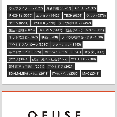
ウェブライター
(29522)
最新情報
(25707)
APPLE
(24532)
IPHONE
(15079)
エンタメ
(14426)
TECH
(9801)
グルメ
(9576)
ゲーム
(8561)
TWITTER
(7666)
クドウ秘境メシ
(7452)
生活・趣味
(6825)
PR TIMES
(6142)
動画
(6136)
6PAC
(6111)
ネットで話題
(5962)
映画
(5708)
クドウ@地球食べ歩き
(4530)
アウトドア/スポーツ
(3580)
ファッション
(3445)
ネットサービス
(3325)
ホーム/インテリア
(3241)
オタ女
(3113)
アプリ
(3074)
政治・経済・社会
(2797)
YOUTUBE
(2788)
資金調達（用語）
(2691)
アウトドア
(2621)
EDAMAME/えだまめ
(2613)
IT/モバイル
(2569)
MAC
(2548)