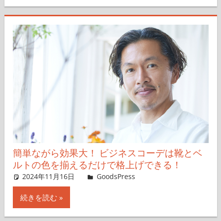
簡単ながら効果大！ ビジネスコーデは靴とベ
ルトの色を揃えるだけで格上げできる！
2024年11月16日
＆GP
GoodsPress
コメントを残す
続きを読む