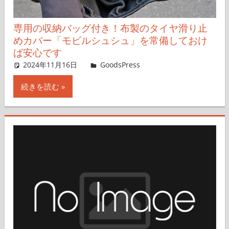
専用の収納バッグ付き！布製のタイヤ滑り止
めカバー「モビルシュシュ」を常備しておけ
ば安心です
2024年11月16日
＆GP
GoodsPress
コメントを残す
続きを読む