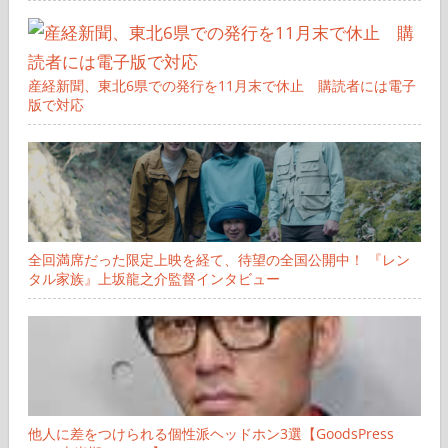
産経新聞、東北6県での発行を11月末で休止 購読者には電子
版で対応
全回満席だった限定上映を経て、待望の全国公開中！ 『レン
タル家族』上坂龍之介監督インタビュー
他人に差をつけられる個性派ヘッドホン3選【GoodsPress