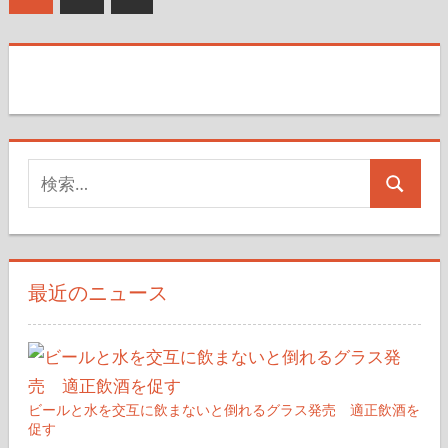
の
稿
記
の
事
ペ
ー
検
ジ
検
索
送
索
対
り
象:
最近のニュース
ビールと水を交互に飲まないと倒れるグラス発売 適正飲酒を
促す