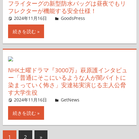
フライターグの新型防水バッグは昼夜でもリ
フレクターが機能する安全仕様！
2024年11月16日
＆GP
GoodsPress
コメントを残す
続きを読む
NHK土曜ドラマ『3000万』萩原護インタビュ
ー「普通にそこにいるような人が闇バイトに
染まっていく怖さ」安達祐実演じる主人公脅
す大学生役
2024年11月16日
GetNews
コメントを残す
続きを読む
投
次
1
2
»