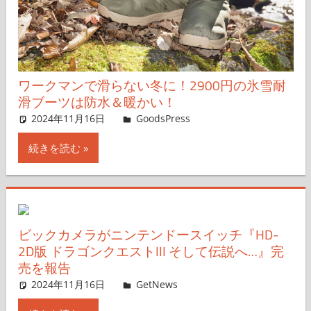
ワークマンで滑らない冬に！2900円の氷雪耐
滑ブーツは防水＆暖かい！
2024年11月16日
＆GP
GoodsPress
コメントを残す
続きを読む
ビックカメラがニンテンドースイッチ『HD-
2D版 ドラゴンクエストIII そして伝説へ…』完
売を報告
2024年11月16日
GetNews
コメントを残す