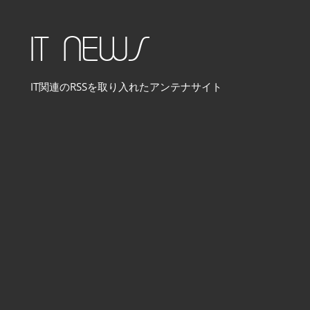
コ
ン
IT NEWS
テ
ン
IT関連のRSSを取り入れたアンテナサイト
ツ
へ
ス
キ
ッ
プ