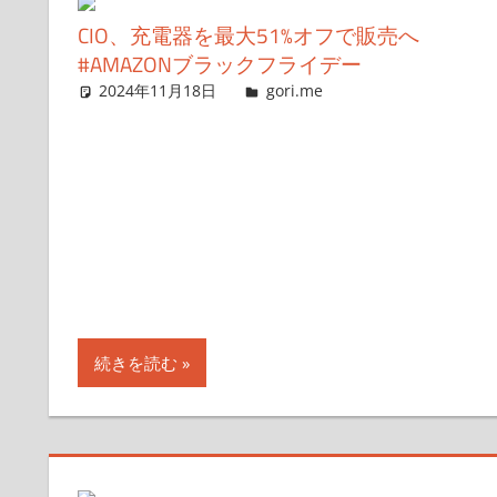
CIO、充電器を最大51%オフで販売へ
#AMAZONブラックフライデー
2024年11月18日
g.O.R.i
gori.me
コメントを残す
続きを読む