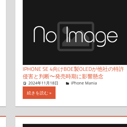
IPHONE SE 4向けBOE製OLEDが他社の特許
侵害と判断〜発売時期に影響懸念
2024年11月18日
FT729
iPhone Mania
コメント
続きを読む