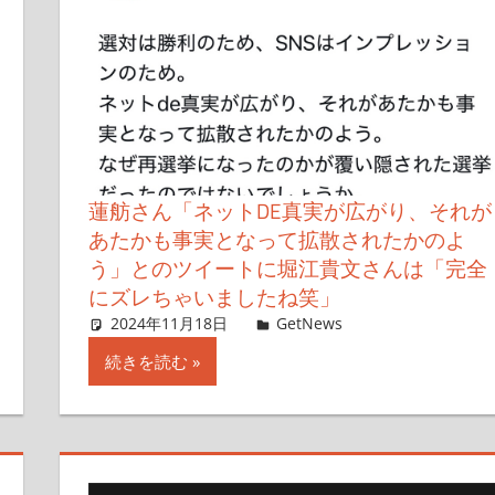
蓮舫さん「ネットDE真実が広がり、それが
あたかも事実となって拡散されたかのよ
う」とのツイートに堀江貴文さんは「完全
にズレちゃいましたね笑」
す
2024年11月18日
Taka
GetNews
コメントを残
続きを読む