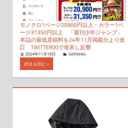
モノクロ1ページ20900円以上・カラー1ペ
ージ31350円以上 「週刊少年ジャンプ」
本誌の最低原稿料を24年11月掲載分より改
訂 TWITTER(X)で発表し反響
2024年11月18日
Taka
GetNews
コメントを残す
続きを読む