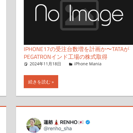
IPHONE17の受注台数増を計画か〜TATAが
PEGATRONインド工場の株式取得
2024年11月18日
FT729
iPhone Mania
コメント
続きを読む