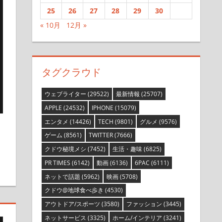
25
26
27
28
29
30
« 10月
12月 »
タグクラウド
ウェブライター
(29522)
最新情報
(25707)
APPLE
(24532)
IPHONE
(15079)
エンタメ
(14426)
TECH
(9801)
グルメ
(9576)
ゲーム
(8561)
TWITTER
(7666)
を残す
クドウ秘境メシ
(7452)
生活・趣味
(6825)
PR TIMES
(6142)
動画
(6136)
6PAC
(6111)
ネットで話題
(5962)
映画
(5708)
クドウ@地球食べ歩き
(4530)
アウトドア/スポーツ
(3580)
ファッション
(3445)
ネットサービス
(3325)
ホーム/インテリア
(3241)