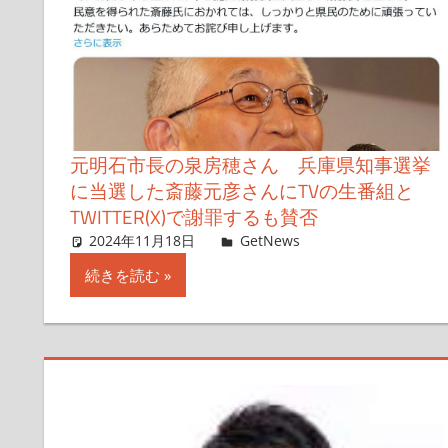
元明石市長の泉房穂さん 兵庫県知事選挙
に当選した斎藤元彦さんにTVの生番組と
TWITTER(X)で謝罪するも賛否
2024年11月18日
Taka
GetNews
コメントを残す
続きを読む