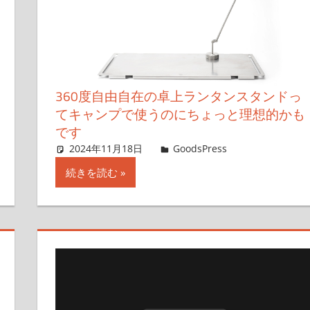
360度自由自在の卓上ランタンスタンドっ
てキャンプで使うのにちょっと理想的かも
です
す
2024年11月18日
＆GP
GoodsPress
コメントを
続きを読む