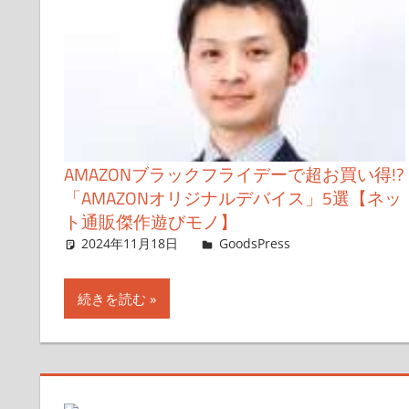
AMAZONブラックフライデーで超お買い得!?
「AMAZONオリジナルデバイス」5選【ネッ
ト通販傑作遊びモノ】
2024年11月18日
＆GP
GoodsPress
コメントを残
続きを読む