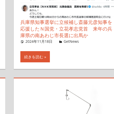
兵庫県知事選挙に立候補し斎藤元彦知事を
応援したＮ国党・立花孝志党首 来年の兵
庫県の南あわじ市長選に出馬か
2024年11月18日
Taka
GetNews
コメントを残
続きを読む