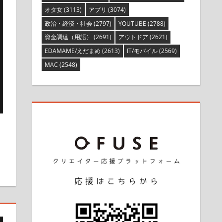
オタ女
(3113)
アプリ
(3074)
政治・経済・社会
(2797)
YOUTUBE
(2788)
資金調達（用語）
(2691)
アウトドア
(2621)
EDAMAME/えだまめ
(2613)
IT/モバイル
(2569)
MAC
(2548)
を残す