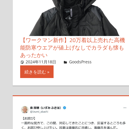
【ワークマン新作】20万着以上売れた高機
能防寒ウエアが値上げなしでカラダも懐も
あったかい
2024年11月18日
＆GP
GoodsPress
コメントを残
続きを読む