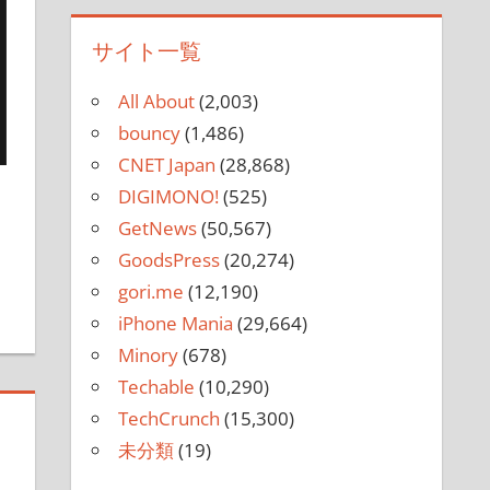
サイト一覧
All About
(2,003)
bouncy
(1,486)
CNET Japan
(28,868)
DIGIMONO!
(525)
GetNews
(50,567)
を残す
GoodsPress
(20,274)
gori.me
(12,190)
iPhone Mania
(29,664)
Minory
(678)
Techable
(10,290)
TechCrunch
(15,300)
未分類
(19)