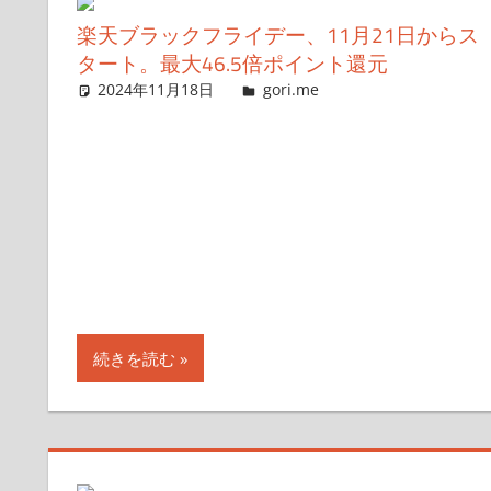
楽天ブラックフライデー、11月21日からス
タート。最大46.5倍ポイント還元
2024年11月18日
g.O.R.i
gori.me
コメントを残す
続きを読む