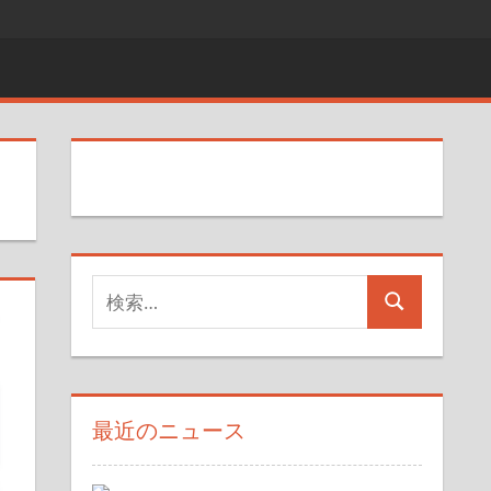
検
検
索
索
対
象:
最近のニュース