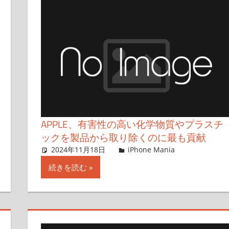
APPLE、有害性の高い化学物質やプラスチ
ックを製品から取り除くのに最も貢献
2024年11月18日
lexi
iPhone Mania
コメント
続きを読む