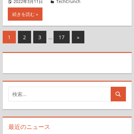
2022年3月11日
Eriko Nonaka
TechCrunch
コメントを残す
続きを読む
投
次
1
2
3
…
17
»
の
稿
記
の
事
ペ
ー
検
ジ
検
索
送
索
対
り
象:
最近のニュース