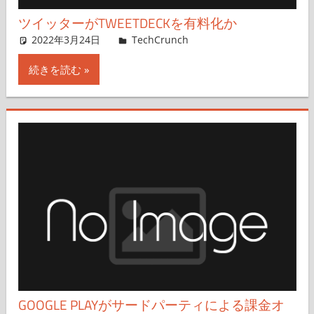
ツイッターがTWEETDECKを有料化か
2022年3月24日
Aisha Malik,Nobuo Takahashi
TechCrunch
コメントを残す
続きを読む
GOOGLE PLAYがサードパーティによる課金オ