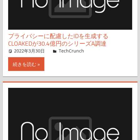
プライバシーに配慮したIDを生成する
CLOAKEDが30.4億円のシリーズA調達
2022年3月30日
Carly Page,sako
TechCrunch
コメントを残す
続きを読む