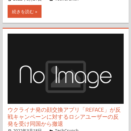
続きを読む
ウクライナ発の顔交換アプリ「REFACE」が反
戦キャンペーンに対するロシアユーザーの反
発を受け同国から撤退
2022年3月18日
Natasha Lomas,Nobuo Takahashi
TechCrunch
コメントを残す