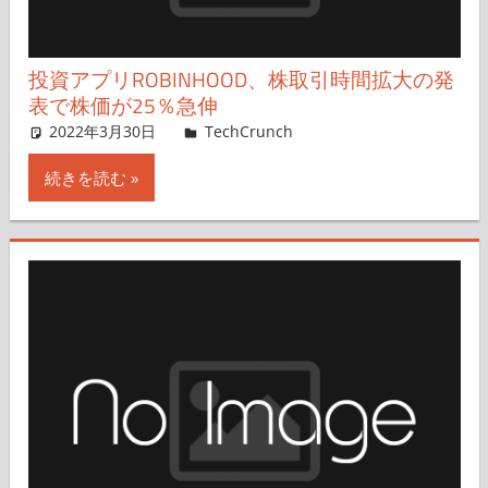
投資アプリROBINHOOD、株取引時間拡大の発
表で株価が25％急伸
2022年3月30日
Sarah Perez,Nariko Mizoguchi
TechCrunch
コメントを残す
続きを読む