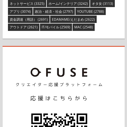
ネットサービス
(3325)
ホーム/インテリア
(3242)
オタ女
(3113)
アプリ
(3074)
政治・経済・社会
(2797)
YOUTUBE
(2788)
資金調達（用語）
(2691)
EDAMAME/えだまめ
(2622)
アウトドア
(2621)
IT/モバイル
(2569)
MAC
(2548)