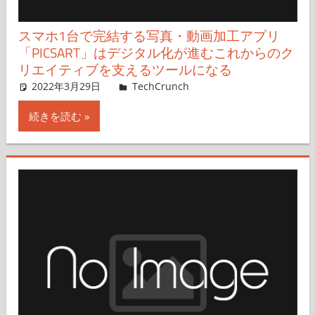
スマホ1台で完結する写真・動画加工アプリ
「PICSART」はデジタル化が進むこれからのク
リエイティブを支えるツールになる
2022年3月29日
katsuyukiyasui
TechCrunch
コメントを残す
続きを読む