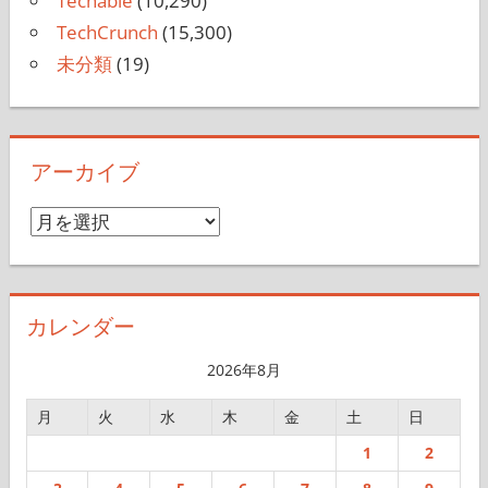
Techable
(10,290)
TechCrunch
(15,300)
未分類
(19)
アーカイブ
ア
ー
カ
イ
カレンダー
ブ
2026年8月
月
火
水
木
金
土
日
1
2