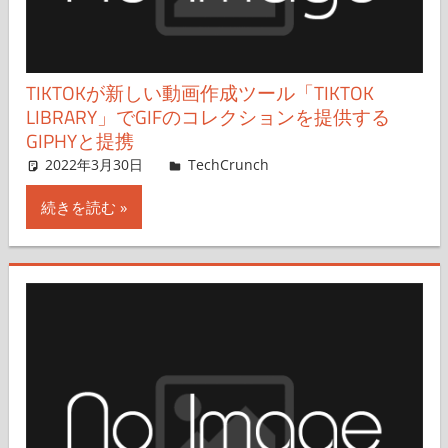
TIKTOKが新しい動画作成ツール「TIKTOK
LIBRARY」でGIFのコレクションを提供する
GIPHYと提携
2022年3月30日
Sarah Perez,Nariko Mizoguchi
TechCrunch
コメントを残す
続きを読む