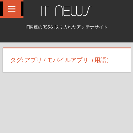
コ
IT NEWS
ン
テ
IT関連のRSSを取り入れたアンテナサイト
ン
ツ
へ
ス
タグ:
アプリ / モバイルアプリ（用語）
キ
ッ
プ