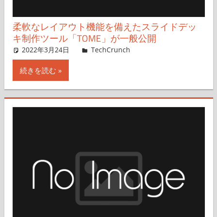
柔軟なレイアウト機能を備えたスライドデッ
キ制作ツール「TOME」が一般公開
2022年3月24日
Christine Hall,Hirokazu Kusakabe
TechCrunch
コメントを残す
続きを読む