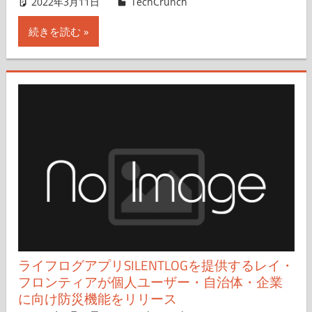
2022年3月11日
Takashi Higa
TechCrunch
コメントを残す
続きを読む
ライフログアプリSILENTLOGを提供するレイ・
フロンティアが個人ユーザー・自治体・企業
に向け防災機能をリリース