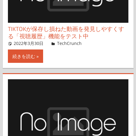
TIKTOKが保存し損ねた動画を発見しやすくす
る「視聴履歴」機能をテスト中
2022年3月30日
Hirokazu Kusakabe,Aisha Malik
TechCrunch
コメントを残す
続きを読む