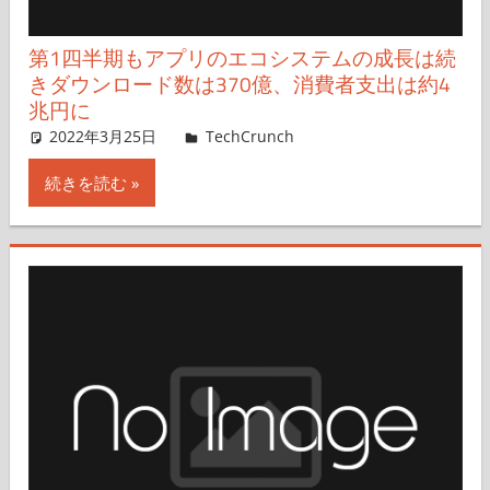
第1四半期もアプリのエコシステムの成長は続
きダウンロード数は370億、消費者支出は約4
兆円に
2022年3月25日
Sarah Perez,Yuta Kaminishi
TechCrunch
コメントを残す
続きを読む