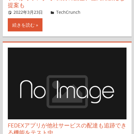
提案も
2022年3月23日
Natasha Lomas,Nariko Mizoguchi
TechCrunch
コメントを残す
続きを読む
FEDEXアプリが他社サービスの配達も追跡でき
る機能をテスト中