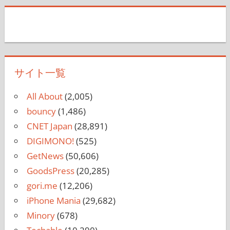
サイト一覧
All About
(2,005)
bouncy
(1,486)
CNET Japan
(28,891)
DIGIMONO!
(525)
GetNews
(50,606)
GoodsPress
(20,285)
gori.me
(12,206)
iPhone Mania
(29,682)
Minory
(678)