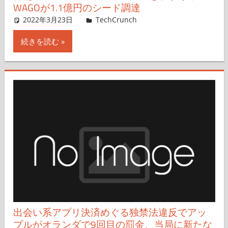
WAGOが1.1億円のシード調達
2022年3月23日
Hisashi Shibata
TechCrunch
コメントを残す
続きを読む
出会い系アプリ決済めぐる独禁法違反でアッ
プルがオランダで9回目の罰金、当局に新たな