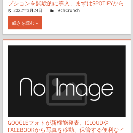
プションを試験的に導入、まずはSPOTIFYから
2022年3月24日
Sarah Perez,Hiroshi Iwatani
TechCrunch
コメントを残す
続きを読む
GOOGLEフォトが新機能発表、ICLOUDや
FACEBOOKから写真を移動、保管する便利なイ