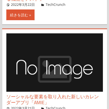
2022年3月22日
Sarah Perez,Nobuo Takahashi
TechCrunch
コメントを残す
続きを読む
ソーシャルな要素を取り入れた新しいカレン
ダーアプリ「AMIE」
2022年3月21日
Romain Dillet,Nariko Mizoguchi
TechCrunch
コメントを残す