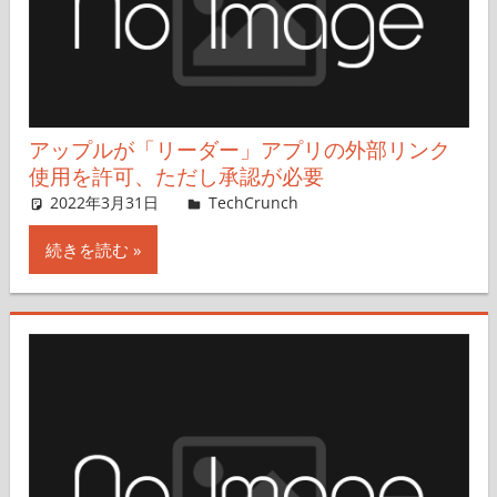
アップルが「リーダー」アプリの外部リンク
使用を許可、ただし承認が必要
2022年3月31日
Sarah Perez,Nobuo Takahashi
TechCrunch
コメントを残す
続きを読む