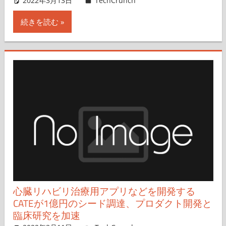
2022年3月13日
Rita Liao,Hiroshi Iwatani
TechCrunch
コメントを残す
続きを読む
心臓リハビリ治療用アプリなどを開発する
CATEが1億円のシード調達、プロダクト開発と
臨床研究を加速