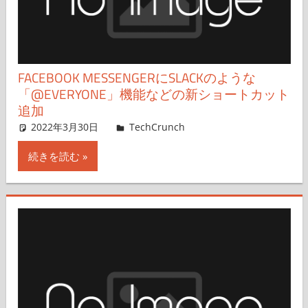
FACEBOOK MESSENGERにSLACKのような
「@EVERYONE」機能などの新ショートカット
追加
2022年3月30日
Aisha Malik,katsuyukiyasui
TechCrunch
コメントを残す
続きを読む