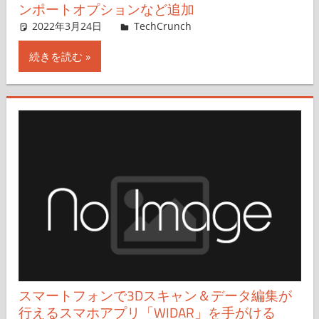
ンポートオプションなど追加
2022年3月24日
Sarah Perez,Nariko Mizoguchi
TechCrunch
コメントを残す
続きを読む
スマートフォンで3Dスキャン＆データ編集が
行えるスマホアプリ「WIDAR」を手がける