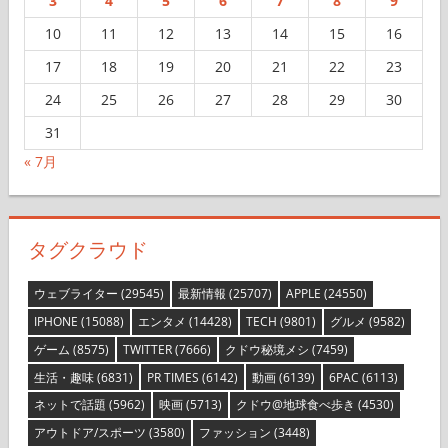
3
4
5
6
7
8
9
10
11
12
13
14
15
16
17
18
19
20
21
22
23
24
25
26
27
28
29
30
31
« 7月
タグクラウド
ウェブライター
(29545)
最新情報
(25707)
APPLE
(24550)
IPHONE
(15088)
エンタメ
(14428)
TECH
(9801)
グルメ
(9582)
ゲーム
(8575)
TWITTER
(7666)
クドウ秘境メシ
(7459)
生活・趣味
(6831)
PR TIMES
(6142)
動画
(6139)
6PAC
(6113)
ネットで話題
(5962)
映画
(5713)
クドウ@地球食べ歩き
(4530)
アウトドア/スポーツ
(3580)
ファッション
(3448)