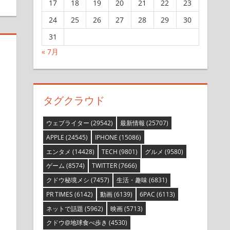
17
18
19
20
21
22
23
24
25
26
27
28
29
30
31
« 7月
タグクラウド
ウェブライター
(29542)
最新情報
(25707)
APPLE
(24545)
IPHONE
(15086)
エンタメ
(14428)
TECH
(9801)
グルメ
(9580)
ゲーム
(8574)
TWITTER
(7666)
クドウ秘境メシ
(7457)
生活・趣味
(6831)
PR TIMES
(6142)
動画
(6139)
6PAC
(6113)
ネットで話題
(5962)
映画
(5713)
クドウ@地球食べ歩き
(4530)