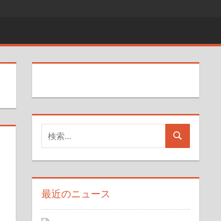
検
検
索
索
対
象:
最近のニュース