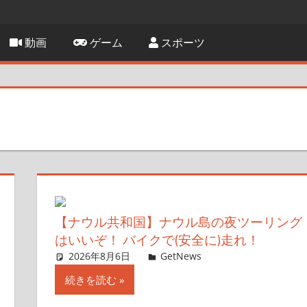
動画
ゲーム
スポーツ
【ナウル共和国】ナウル島の夜ツーリング
はいいぞ！ バイクで(安全に)走れ！
2026年8月6日
ガジェ通ウェブライター
GetNews
コメントを残す
続きを読む