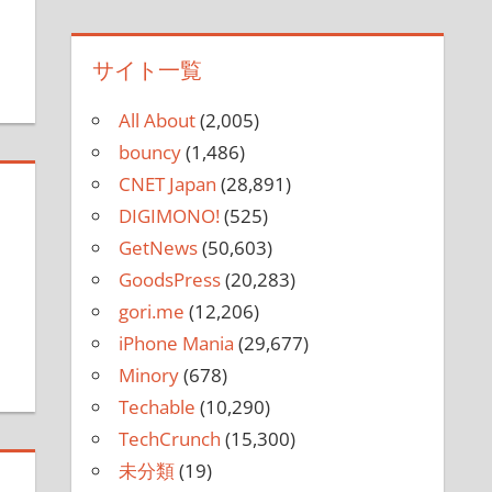
サイト一覧
All About
(2,005)
bouncy
(1,486)
CNET Japan
(28,891)
DIGIMONO!
(525)
GetNews
(50,603)
GoodsPress
(20,283)
gori.me
(12,206)
iPhone Mania
(29,677)
Minory
(678)
Techable
(10,290)
TechCrunch
(15,300)
未分類
(19)