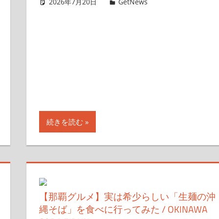
2026年7月20日
ガジェ通ウェブライター
GetNews
コメントを残す
す
続きを読む
【那覇グルメ】実は希少らしい「生麺の沖
縄そば」を食べに行ってみた / OKINAWA