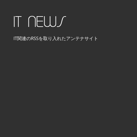
コ
ン
IT NEWS
テ
ン
IT関連のRSSを取り入れたアンテナサイト
ツ
へ
ス
キ
ッ
プ