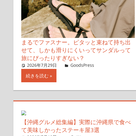
まるでファスナー。ピタッと束ねて持ち出
せて、しかも滑りにくいってサンダルって
旅にぴったりすぎない？
2026年7月29日
GoodsPress Web
GoodsPress
コメントを残
続きを読む
【沖縄グルメ総集編】実際に沖縄県で食べ
て美味しかったステーキ屋3選