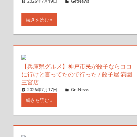
2026年7月19日
ガジェ通ウェブライター
GetNews
コメントを残す
続きを読む
【兵庫県グルメ】神戸市民が餃子ならココ
に行けと言ってたので行った / 餃子屋 満園
三宮店
2026年7月17日
ガジェ通ウェブライター
GetNews
コメントを残す
続きを読む