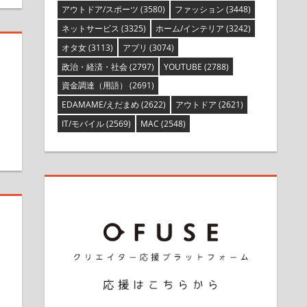
アウトドア/スポーツ
(3580)
ファッション
(3448)
ネットサービス
(3325)
ホーム/インテリア
(3242)
オタ女
(3113)
アプリ
(3074)
政治・経済・社会
(2797)
YOUTUBE
(2788)
た
資金調達（用語）
(2691)
EDAMAME/えだまめ
(2622)
アウトドア
(2621)
IT/モバイル
(2569)
MAC
(2548)