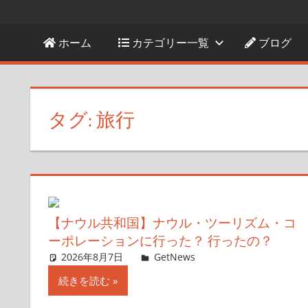
ホーム
カテゴリー一覧
ブログ
タグ:
旅行
【ナウル共和国】ナウル・ツーリズム・コ
ーポレーションに行った？ 行ったの？
2026年8月7日
ガジェ通ウェブライター
GetNews
コメントを残す
続きを読む