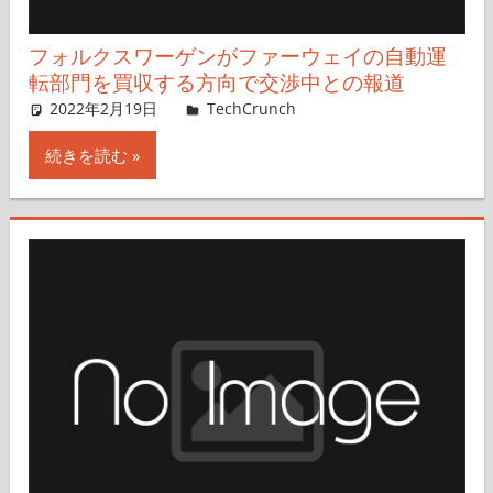
フォルクスワーゲンがファーウェイの自動運
転部門を買収する方向で交渉中との報道
2022年2月19日
Rita Liao,Nariko Mizoguchi
TechCrunch
コメントを残す
続きを読む