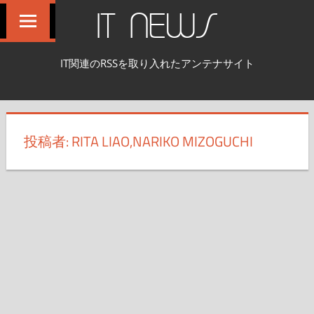
コ
IT NEWS
ン
テ
IT関連のRSSを取り入れたアンテナサイト
ン
ツ
へ
ス
投稿者:
RITA LIAO,NARIKO MIZOGUCHI
キ
ッ
プ