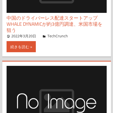
中国のドライバーレス配達スタートアップ
WHALE DYNAMICが約3億円調達、米国市場を
狙う
2022年3月20日
Rita Liao,Nariko Mizoguchi
TechCrunch
コメントを残す
続きを読む