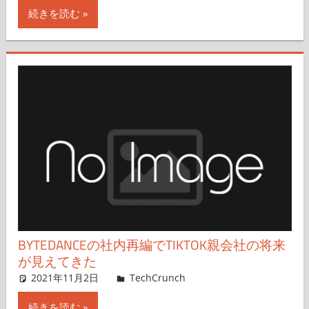
続きを読む
BYTEDANCEの社内再編でTIKTOK親会社の将来
が見えてきた
2021年11月2日
Rita Liao,Nariko Mizoguchi
TechCrunch
コメントを残す
続きを読む