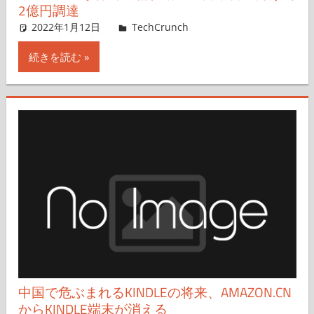
2億円調達
2022年1月12日
Rita Liao,Nariko Mizoguchi
TechCrunch
コメントを残す
続きを読む
中国で危ぶまれるKINDLEの将来、AMAZON.CN
からKINDLE端末が消える