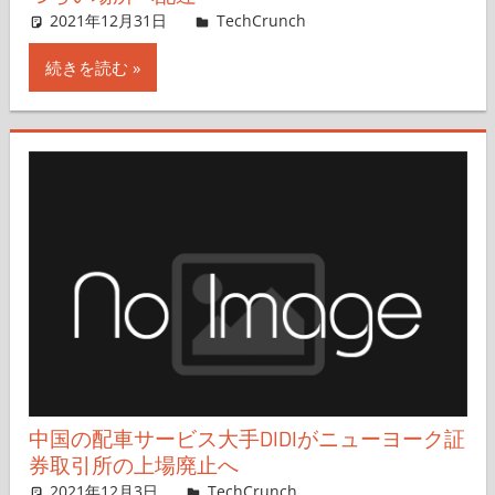
2021年12月31日
Rita Liao,Nariko Mizoguchi
TechCrunch
コメントを残す
続きを読む
中国の配車サービス大手DIDIがニューヨーク証
券取引所の上場廃止へ
2021年12月3日
Rita Liao,Nariko Mizoguchi
TechCrunch
コメントを残す