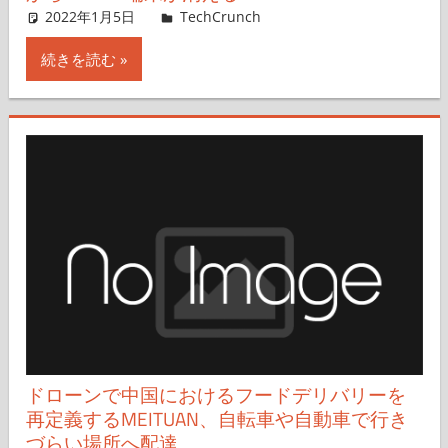
2022年1月5日
Rita Liao,Nariko Mizoguchi
TechCrunch
コメントを残す
続きを読む
ドローンで中国におけるフードデリバリーを
再定義するMEITUAN、自転車や自動車で行き
づらい場所へ配達