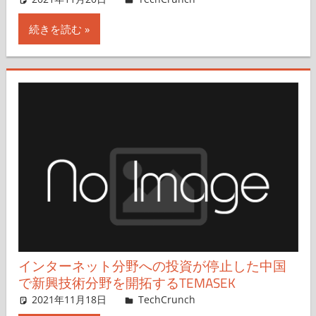
続きを読む
インターネット分野への投資が停止した中国
で新興技術分野を開拓するTEMASEK
2021年11月18日
Rita Liao,Nariko Mizoguchi
TechCrunch
コメントを残す