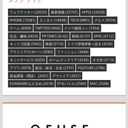
ウェブライター
(29533)
最新情報
(25707)
APPLE
(24538)
IPHONE
(15081)
エンタメ
(14428)
TECH
(9801)
グルメ
(9578)
ゲーム
(8569)
TWITTER
(7666)
クドウ秘境メシ
(7454)
生活・趣味
(6829)
PR TIMES
(6142)
動画
(6137)
6PAC
(6112)
ネットで話題
(5962)
映画
(5710)
クドウ@地球食べ歩き
(4530)
アウトドア/スポーツ
(3580)
ファッション
(3446)
ネットサービス
(3325)
ホーム/インテリア
(3242)
オタ女
(3113)
アプリ
(3074)
政治・経済・社会
(2797)
YOUTUBE
(2788)
資金調達（用語）
(2691)
アウトドア
(2621)
EDAMAME/えだまめ
(2618)
IT/モバイル
(2569)
MAC
(2548)