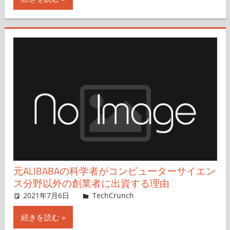
元ALIBABAの科学者がコンピューターサイエン
ス分野以外の創業者に出資する理由
2021年7月6日
Rita Liao,Nariko Mizoguchi
TechCrunch
コメントを残す
続きを読む