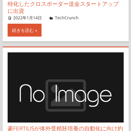
特化したクロスボーダー送金スタートアップ
に出資
2022年1月14日
Rita Liao,Nariko Mizoguchi
TechCrunch
コメントを残す
続きを読む
豪FERTILISが体外受精胚培養の自動化に向け約