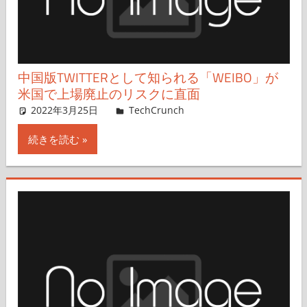
中国版TWITTERとして知られる「WEIBO」が
米国で上場廃止のリスクに直面
2022年3月25日
Rita Liao,Nariko Mizoguchi
TechCrunch
コメントを残す
続きを読む