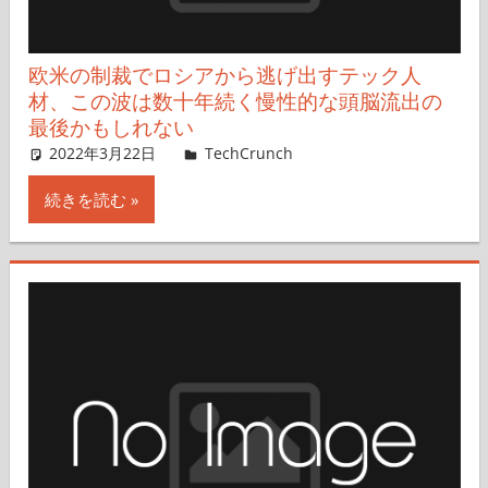
欧米の制裁でロシアから逃げ出すテック人
材、この波は数十年続く慢性的な頭脳流出の
最後かもしれない
2022年3月22日
Rita Liao,Nariko Mizoguchi
TechCrunch
コメントを残す
続きを読む