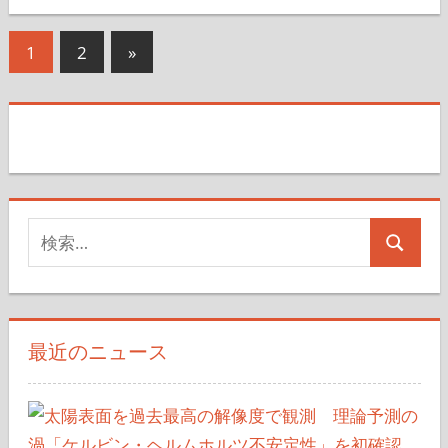
投
次
1
2
»
の
稿
記
の
事
ペ
ー
検
ジ
検
索
送
索
対
り
象:
最近のニュース