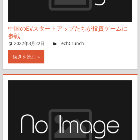
中国のEVスタートアップたちが投資ゲームに
参戦
2022年3月22日
Rita Liao,Nariko Mizoguchi
TechCrunch
コメントを残す
続きを読む