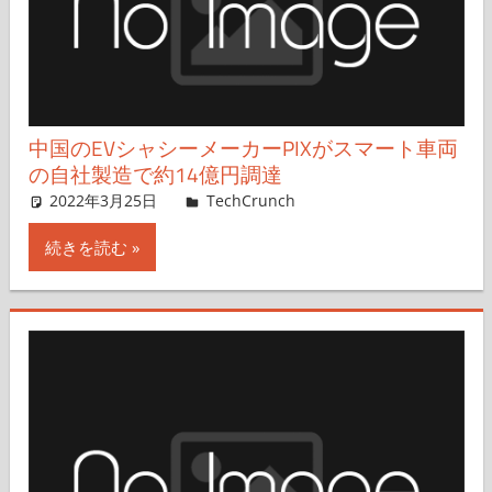
中国のEVシャシーメーカーPIXがスマート車両
の自社製造で約14億円調達
2022年3月25日
Rita Liao,Nariko Mizoguchi
TechCrunch
コメントを残す
続きを読む