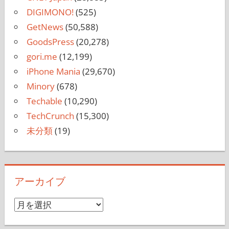
DIGIMONO!
(525)
GetNews
(50,588)
GoodsPress
(20,278)
gori.me
(12,199)
iPhone Mania
(29,670)
Minory
(678)
Techable
(10,290)
TechCrunch
(15,300)
未分類
(19)
アーカイブ
ア
ー