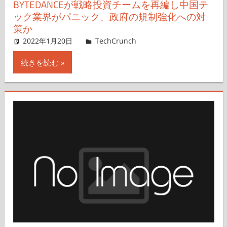
BYTEDANCEが戦略投資チームを再編し中国テ
ック業界がパニック、政府の規制強化への対
策か
2022年1月20日
Rita Liao,Nariko Mizoguchi
TechCrunch
コメントを残す
続きを読む