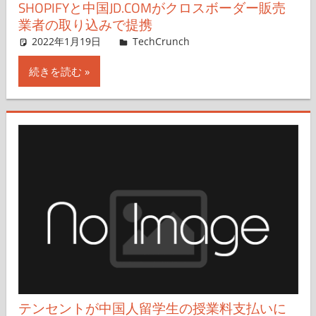
SHOPIFYと中国JD.COMがクロスボーダー販売
業者の取り込みで提携
2022年1月19日
Rita Liao,Nariko Mizoguchi
TechCrunch
コメントを残す
続きを読む
テンセントが中国人留学生の授業料支払いに