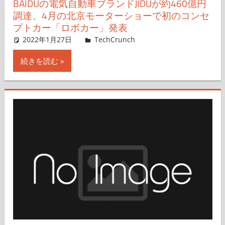
BAIDUの電気自動車ブランドJIDUが約460億円
調達、4月の北京モーターショーで初のコンセ
プトカー「ロボカー」発表
2022年1月27日
Rita Liao,Nariko Mizoguchi
TechCrunch
コメントを残す
続きを読む