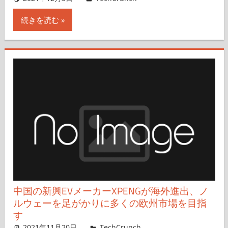
続きを読む
中国の新興EVメーカーXPENGが海外進出、ノ
ルウェーを足がかりに多くの欧州市場を目指
す
2021年11月20日
Rita Liao,Nariko Mizoguchi
TechCrunch
コメントを残す