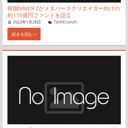
韓国NAVER Zがメタバースクリエイター向けの
約115億円ファンドを設立
2022年1月28日
Rita Liao,Nariko Mizoguchi
TechCrunch
コメントを残す
続きを読む