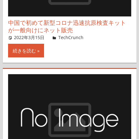
中国で初めて新型コロナ迅速抗原検査キット
が一般向けにネット販売
2022年3月15日
Rita Liao,Nariko Mizoguchi
TechCrunch
コメントを残す
続きを読む