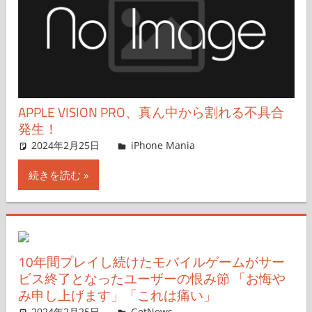
APPLE VISION PRO、真ん中から割れる不具合
発生！
2024年2月25日
lexi
iPhone Mania
コメントを残す
続きを読む
10年間プレイし続けたモバイルゲームがサー
ビス終了となったユーザーの恨み節 「お悔や
み申し上げます」「これは痛い」
2024年2月25日
GetNews
コメントを残す