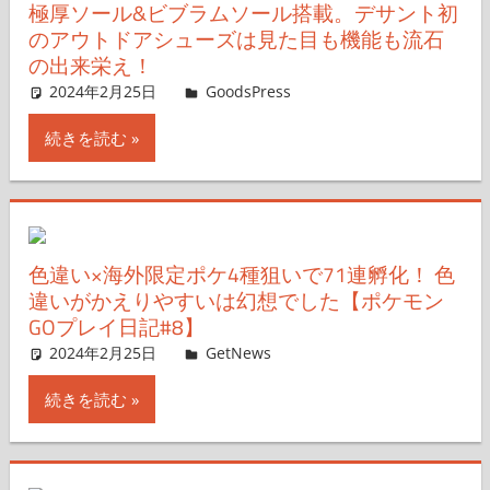
極厚ソール&ビブラムソール搭載。デサント初
のアウトドアシューズは見た目も機能も流石
の出来栄え！
2024年2月25日
＆GP
GoodsPress
コメントを残す
続きを読む
色違い×海外限定ポケ4種狙いで71連孵化！ 色
違いがかえりやすいは幻想でした【ポケモン
GOプレイ日記#8】
2024年2月25日
GetNews
コメントを残す
続きを読む