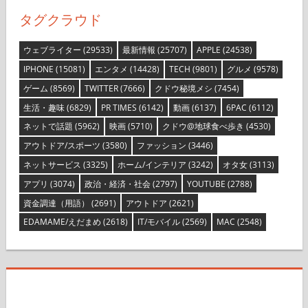
タグクラウド
ウェブライター
(29533)
最新情報
(25707)
APPLE
(24538)
IPHONE
(15081)
エンタメ
(14428)
TECH
(9801)
グルメ
(9578)
ゲーム
(8569)
TWITTER
(7666)
クドウ秘境メシ
(7454)
生活・趣味
(6829)
PR TIMES
(6142)
動画
(6137)
6PAC
(6112)
ネットで話題
(5962)
映画
(5710)
クドウ@地球食べ歩き
(4530)
アウトドア/スポーツ
(3580)
ファッション
(3446)
ネットサービス
(3325)
ホーム/インテリア
(3242)
オタ女
(3113)
アプリ
(3074)
政治・経済・社会
(2797)
YOUTUBE
(2788)
資金調達（用語）
(2691)
アウトドア
(2621)
EDAMAME/えだまめ
(2618)
IT/モバイル
(2569)
MAC
(2548)