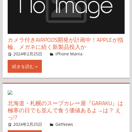
カメラ付きAIRPODS開発が計画中！APPLEが指
輪、メガネに続く新製品投入か
2024年2月25日
hato
iPhone Mania
コメントを残す
続きを読む
北海道・札幌のスープカレー屋『GARAKU』は
極寒の日でも並んで食う価値あるよ→は？ え
っ!?
2024年2月25日
GetNews
コメントを残す