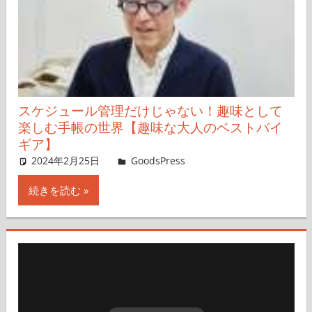
スケジュール管理だけじゃない！趣味として
楽しむ手帳の世界【趣味な大人のベストバイ
ギア】
2024年2月25日
＆GP
GoodsPress
コメントを残す
続きを読む