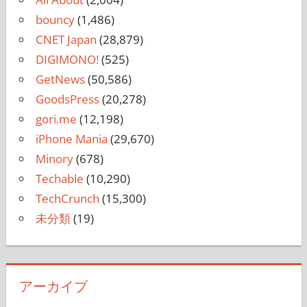
bouncy
(1,486)
CNET Japan
(28,879)
DIGIMONO!
(525)
GetNews
(50,586)
GoodsPress
(20,278)
gori.me
(12,198)
iPhone Mania
(29,670)
Minory
(678)
Techable
(10,290)
TechCrunch
(15,300)
未分類
(19)
アーカイブ