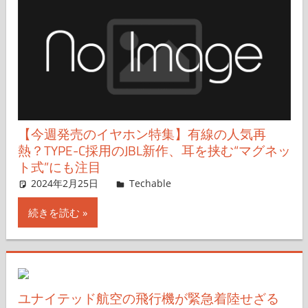
【今週発売のイヤホン特集】有線の人気再
熱？TYPE-C採用のJBL新作、耳を挟む“マグネッ
ト式”にも注目
2024年2月25日
Haruka Isobe
Techable
コメントを残す
続きを読む
ユナイテッド航空の飛行機が緊急着陸せざる