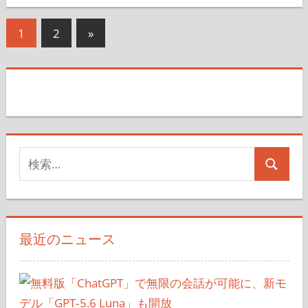
投
次
1
2
»
の
稿
記
の
事
ペ
ー
検
ジ
検
索
送
索
対
り
象:
最近のニュース