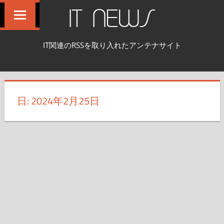
コ
IT NEWS
ン
テ
IT関連のRSSを取り入れたアンテナサイト
ン
ツ
へ
ス
日:
2024年2月25日
キ
ッ
プ