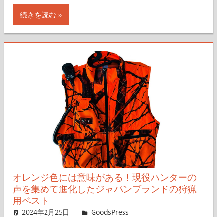
続きを読む
オレンジ色には意味がある！現役ハンターの
声を集めて進化したジャパンブランドの狩猟
用ベスト
2024年2月25日
＆GP
GoodsPress
コメントを残す