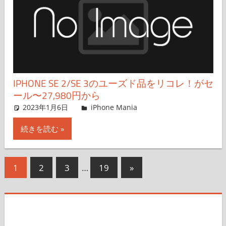
IPHONE SE 2/SE 3のユーズド品をリコレ！がセ
ール〜27,980円から
2023年1月6日
iPhone Mania
iPhone Mania
コメントを残す
続きを読む
投
次
1
2
3
…
19
»
の
稿
記
の
事
ペ