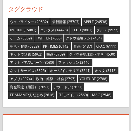
タグクラウド
ウェブライター
(29532)
最新情報
(25707)
APPLE
(24538)
IPHONE
(15081)
エンタメ
(14428)
TECH
(9801)
グルメ
(9577)
ゲーム
(8569)
TWITTER
(7666)
クドウ秘境メシ
(7454)
生活・趣味
(6828)
PR TIMES
(6142)
動画
(6137)
6PAC
(6111)
ネットで話題
(5962)
映画
(5709)
クドウ@地球食べ歩き
(4530)
アウトドア/スポーツ
(3580)
ファッション
(3446)
ネットサービス
(3325)
ホーム/インテリア
(3241)
オタ女
(3113)
アプリ
(3074)
政治・経済・社会
(2797)
YOUTUBE
(2788)
資金調達（用語）
(2691)
アウトドア
(2621)
EDAMAME/えだまめ
(2618)
IT/モバイル
(2569)
MAC
(2548)