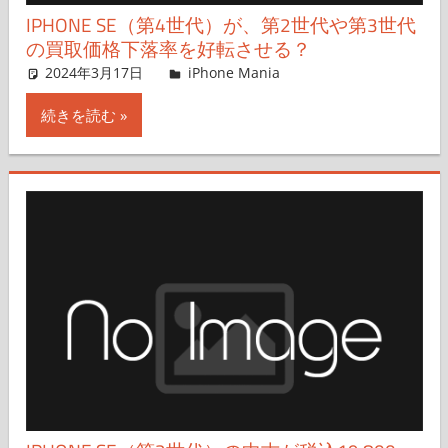
IPHONE SE（第4世代）が、第2世代や第3世代
の買取価格下落率を好転させる？
2024年3月17日
FT729
iPhone Mania
コメントを残す
続きを読む