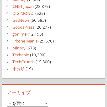
CNET Japan
(28,875)
DIGIMONO!
(525)
GetNews
(50,583)
GoodsPress
(20,277)
gori.me
(12,193)
iPhone Mania
(29,670)
Minory
(678)
Techable
(10,290)
TechCrunch
(15,300)
未分類
(19)
アーカイブ
ア