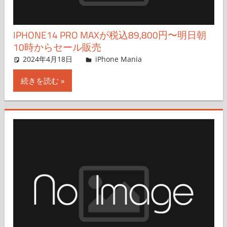
IPHONE14 PRO MAXが税込89,800円〜明日朝
10時からセール販売
2024年4月18日
FT729
iPhone Mania
コメントを残す
続きを読む