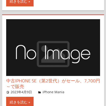
続きを読む
中古IPHONE SE（第2世代）がセール、7,700円
～で販売
2023年4月9日
iPhone Mania
iPhone Mania
コメントを残す
続きを読む