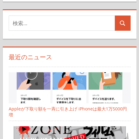
ー
検
ジ
検
索
送
索
対
り
象:
最近のニュース
Appleが下取り額を一斉に引き上げ iPhoneは最大1万5000円
増