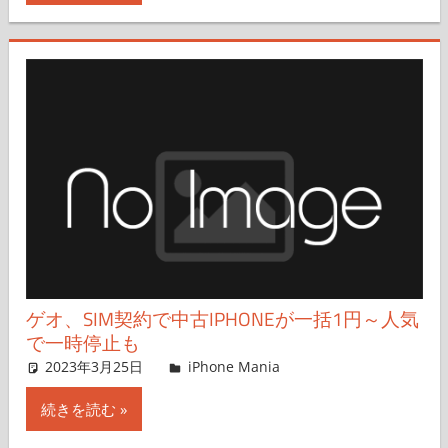
ゲオ、SIM契約で中古IPHONEが一括1円～人気
で一時停止も
2023年3月25日
iPhone Mania
iPhone Mania
コメントを残す
続きを読む