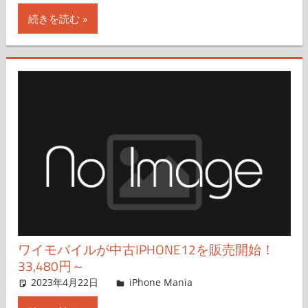
続きを読む
ワイモバイルが中古IPHONE12を販売開始！
33,480円～
2023年4月22日
iPhone Mania
iPhone Mania
コメントを残す