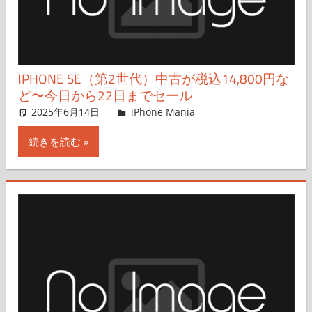
IPHONE SE（第2世代）中古が税込14,800円な
ど〜今日から22日までセール
2025年6月14日
FT729
iPhone Mania
コメントを残す
続きを読む