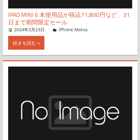
IPAD MINI 6 未使用品が税込71,800円など、31
日まで期間限定セール
2024年3月23日
FT729
iPhone Mania
コメントを残す
続きを読む