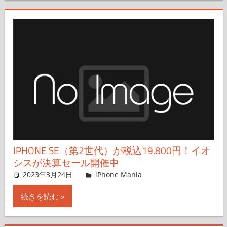
IPHONE SE（第2世代）が税込19,800円！イオ
シスが決算セール開催中
2023年3月24日
iPhone Mania
iPhone Mania
コメントを残す
続きを読む