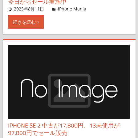
今日からセール実施中
2023年8月11日
iPhone Mania
iPhone Mania
コメントを残す
続きを読む
IPHONE SE 2 中古が17,800円、13未使用が
97,800円でセール販売