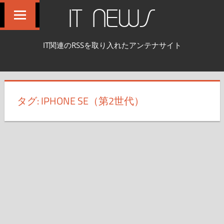
コ
IT NEWS
ン
テ
IT関連のRSSを取り入れたアンテナサイト
ン
ツ
へ
ス
タグ:
IPHONE SE（第2世代）
キ
ッ
プ