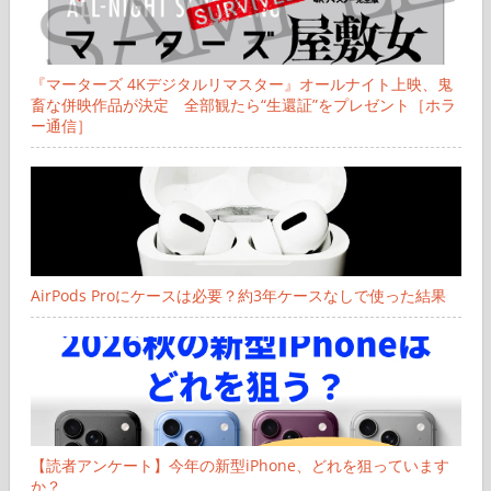
『マーターズ 4Kデジタルリマスター』オールナイト上映、鬼
畜な併映作品が決定 全部観たら“生還証”をプレゼント［ホラ
ー通信］
AirPods Proにケースは必要？約3年ケースなしで使った結果
【読者アンケート】今年の新型iPhone、どれを狙っています
か？