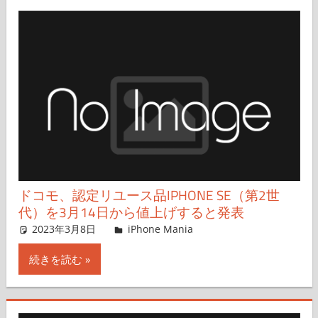
ドコモ、認定リユース品IPHONE SE（第2世
代）を3月14日から値上げすると発表
2023年3月8日
iPhone Mania
iPhone Mania
コメントを残す
続きを読む