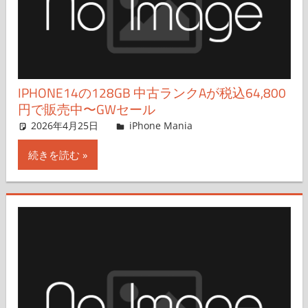
IPHONE14の128GB 中古ランクAが税込64,800
円で販売中〜GWセール
2026年4月25日
FT729
iPhone Mania
コメントを残す
続きを読む