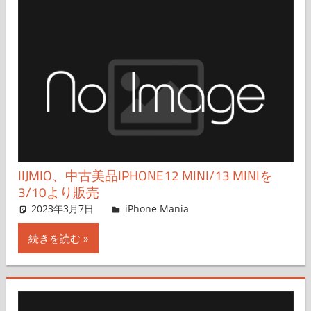
IIJMIO、中古美品IPHONE12 MINI/13 MINIを
3/10より販売
2023年3月7日
iPhone Mania
iPhone Mania
コメントを残す
続きを読む