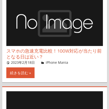
スマホの急速充電比較！100W対応が当たり前
となる日は近い？
2023年2月18日
iPhone Mania
iPhone Mania
コメントを残す
続きを読む