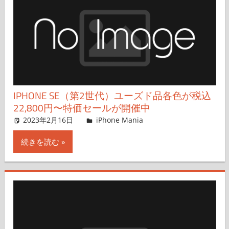
IPHONE SE（第2世代）ユーズド品各色が税込
22,800円〜特価セールが開催中
2023年2月16日
iPhone Mania
iPhone Mania
コメントを残す
続きを読む