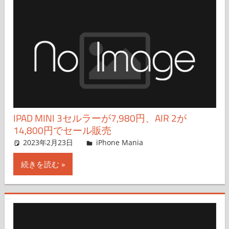
IPAD MINI 3セルラーが7,980円、AIR 2が
14,800円でセール販売
2023年2月23日
iPhone Mania
iPhone Mania
コメントを残す
続きを読む