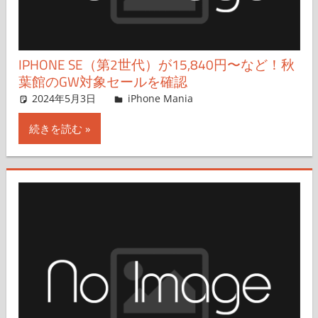
IPHONE SE（第2世代）が15,840円〜など！秋
葉館のGW対象セールを確認
2024年5月3日
FT729
iPhone Mania
コメントを残す
続きを読む