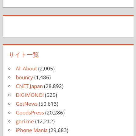
サイト一覧
All About
(2,005)
bouncy
(1,486)
CNET Japan
(28,892)
DIGIMONO!
(525)
GetNews
(50,613)
GoodsPress
(20,286)
gori.me
(12,212)
iPhone Mania
(29,683)