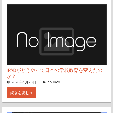
IPADがどうやって日本の学校教育を変えたの
か？
2020年1月20日
Masaaki Ishino
bouncy
コメントを残す
続きを読む