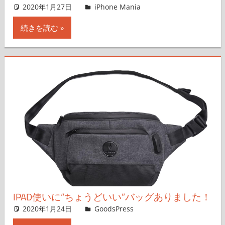
2020年1月27日
iPhone Mania
iPhone Mania
コメントを残す
続きを読む
IPAD使いに“ちょうどいい”バッグありました！
2020年1月24日
＆GP
GoodsPress
コメントを残す