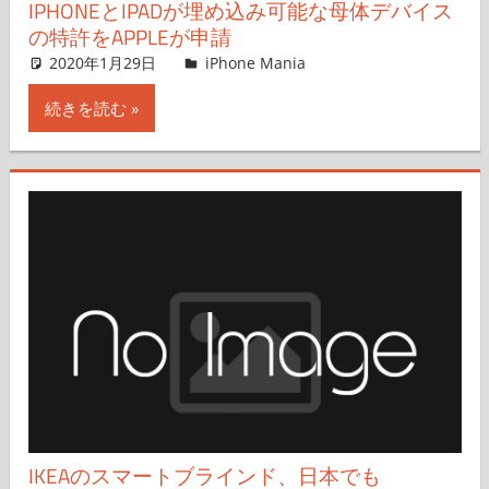
IPHONEとIPADが埋め込み可能な母体デバイス
の特許をAPPLEが申請
2020年1月29日
iPhone Mania
iPhone Mania
コメントを残す
続きを読む
IKEAのスマートブラインド、日本でも