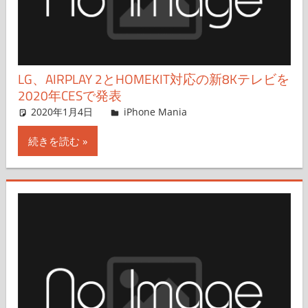
LG、AIRPLAY 2とHOMEKIT対応の新8Kテレビを
2020年CESで発表
2020年1月4日
iPhone Mania
iPhone Mania
コメントを残す
続きを読む