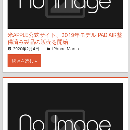
米APPLE公式サイト、2019年モデルIPAD AIR整
備済み製品の販売を開始
2020年2月4日
iPhone Mania
iPhone Mania
コメントを残す
続きを読む