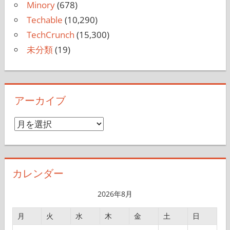
Minory
(678)
Techable
(10,290)
TechCrunch
(15,300)
未分類
(19)
アーカイブ
ア
ー
カ
イ
カレンダー
ブ
2026年8月
月
火
水
木
金
土
日