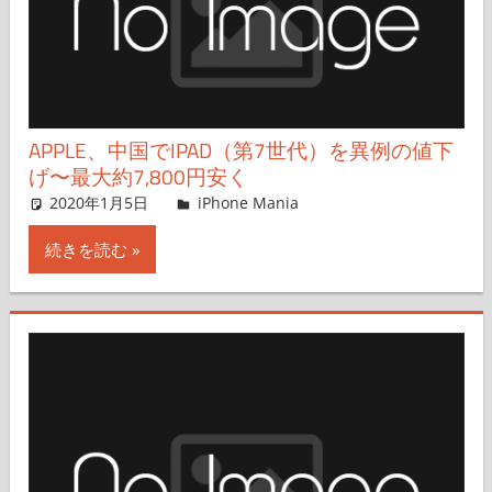
APPLE、中国でIPAD（第7世代）を異例の値下
げ〜最大約7,800円安く
2020年1月5日
iPhone Mania
iPhone Mania
コメントを残す
続きを読む