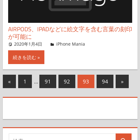
AIRPODS、IPADなどに絵文字を含む言葉の刻印
が可能に
2020年1月4日
iPhone Mania
iPhone Mania
コメントを残す
続きを読む
投
前
次
«
1
…
91
92
93
94
»
の
の
稿
記
記
の
事
事
ペ
ー
検