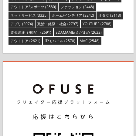
アウトドア/スポーツ
(3580)
ファッション
(3448)
ネットサービス
(3325)
ホーム/インテリア
(3242)
オタ女
(3113)
アプリ
(3074)
政治・経済・社会
(2797)
YOUTUBE
(2788)
資金調達（用語）
(2691)
EDAMAME/えだまめ
(2622)
アウトドア
(2621)
IT/モバイル
(2570)
MAC
(2548)