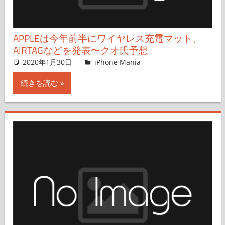
APPLEは今年前半にワイヤレス充電マット、
AIRTAGなどを発表〜クオ氏予想
2020年1月30日
iPhone Mania
iPhone Mania
コメントを残す
続きを読む