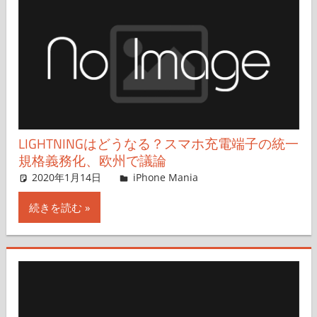
LIGHTNINGはどうなる？スマホ充電端子の統一
規格義務化、欧州で議論
2020年1月14日
iPhone Mania
iPhone Mania
コメントを残す
続きを読む