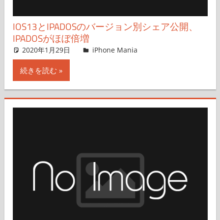
IOS13とIPADOSのバージョン別シェア公開、
IPADOSがほぼ倍増
2020年1月29日
iPhone Mania
iPhone Mania
コメントを残す
続きを読む