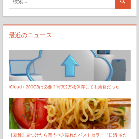
ジ
検
索
送
索
対
り
象:
最近のニュース
iCloud+ 200GBは必要？写真2万枚保存しても余裕だった
【夏麺】見つけたら買うべき隠れたベストセラー『日清 冷た