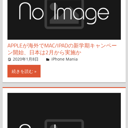
APPLEが海外でMAC/IPADの新学期キャンペー
ン開始、日本は2月から実施か
2020年1月8日
iPhone Mania
iPhone Mania
コメントを残す
続きを読む