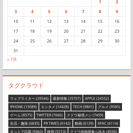
1
2
3
4
5
6
7
8
9
10
11
12
13
14
15
16
17
18
19
20
21
22
23
24
25
26
27
28
29
30
31
« 7月
タグクラウド
ウェブライター
(29546)
最新情報
(25707)
APPLE
(24552)
IPHONE
(15089)
エンタメ
(14428)
TECH
(9801)
グルメ
(9585)
ゲーム
(8575)
TWITTER
(7666)
クドウ秘境メシ
(7459)
生活・趣味
(6835)
PR TIMES
(6142)
動画
(6139)
6PAC
(6114)
ネットで話題
(5962)
映画
(5713)
クドウ@地球食べ歩き
(4530)