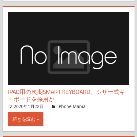
IPAD用の次期SMART KEYBOARD、シザー式キ
ーボードを採用か
2020年1月22日
iPhone Mania
iPhone Mania
コメントを残す
続きを読む