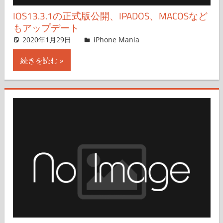
IOS13.3.1の正式版公開、IPADOS、MACOSなど
もアップデート
2020年1月29日
iPhone Mania
iPhone Mania
コメントを残す
続きを読む