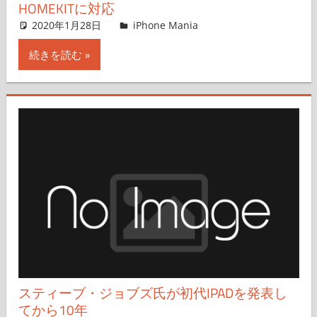
HOMEKITに対応
2020年1月28日
iPhone Mania
iPhone Mania
コメントを残す
続きを読む
スティーブ・ジョブズ氏が初代IPADを発表し
てから10年