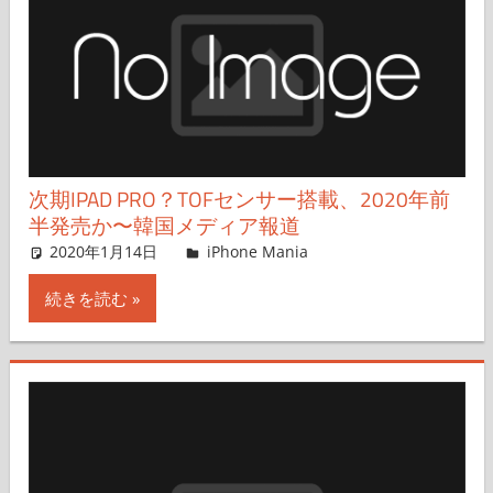
次期IPAD PRO？TOFセンサー搭載、2020年前
半発売か〜韓国メディア報道
2020年1月14日
iPhone Mania
iPhone Mania
コメントを残す
続きを読む