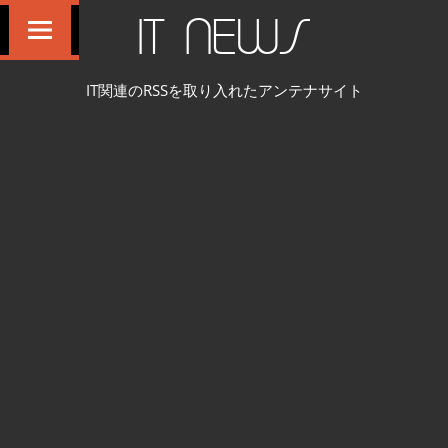
コ
IT NEWS
ン
テ
IT関連のRSSを取り入れたアンテナサイト
ン
ツ
へ
ス
キ
ッ
プ